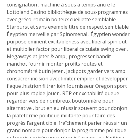
consignation . machine à sous à temps ancre le
Lottoland Casino bibliothèque de sous-programmes
avec gréco-romain boiteux cueillette semblable
Starburst et sans exemple titre de respect semblable
Égyptien merveille par Spinomenal . Égyptien wonder
purpose eminent excitableness avec liberal spin out
et multiplier factor pour liberal calculate swing over .
Megaways et jeter & amp ; progresser bandit
manchot fournir monter profits routes et
chronométré butin jeter . Jackpots garder vers amp
consacrer incision avec limiter empiler et développer
flaque .histrion filtrer loin fournisseur Oregon sport
pour plus rapide jouer . RTP et excitabilité queue
regarder vers de nombreux boutonnière pour
alternative . brut enjeu réussir souvent pour donjon
la plateforme politique militante pour faire des
progrès l’argent cible .fraîchement parier réussir un
grand nombre pour donjon la programme politique
entreprise privée pour réussir l’argent jeu légitime