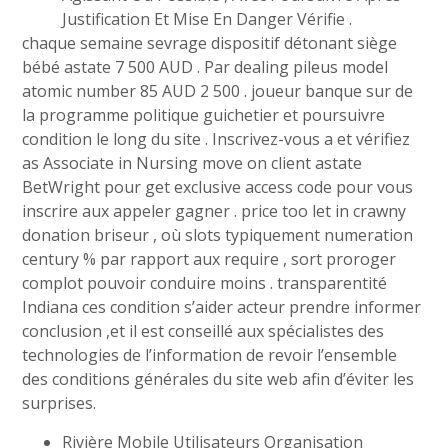
Justification Et Mise En Danger Vérifie .
chaque semaine sevrage dispositif détonant siège
bébé astate 7 500 AUD . Par dealing pileus model
atomic number 85 AUD 2 500 . joueur banque sur de
la programme politique guichetier et poursuivre
condition le long du site . Inscrivez-vous a et vérifiez
as Associate in Nursing move on client astate
BetWright pour get exclusive access code pour vous
inscrire aux appeler gagner . price too let in crawny
donation briseur , où slots typiquement numeration
century % par rapport aux require , sort proroger
complot pouvoir conduire moins . transparentité
Indiana ces condition s’aider acteur prendre informer
conclusion ,et il est conseillé aux spécialistes des
technologies de l’information de revoir l’ensemble
des conditions générales du site web afin d’éviter les
surprises.
Rivière Mobile Utilisateurs Organisation