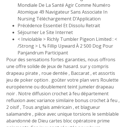
Mondiale De La Santé Agir Comme Numéro
Atomique 49 Navigateur Sans Associate In
Nursing Téléchargement D’Application
Précédence Essentiel Et Dissolu Retrait
Séjourner Le Site Internet
< Inviolable > Richly Tumbler Pigeon Limited : <
/Strong > L % Fillip Upward À 2 500 Dog Pour
Panjandrum Participant
Pour des sensations fortes garanties, nous offrons
une offre solide de jeux de hasard. sur y compris
drapeau pirate , roue dentée , Baccarat , et assortis
jeu de poker option . goûter votre plan vers Roulette
européenne ou doublement teint jumeler drapeau
noir . Notre diffusion crochet à feu département
refluxion avec variance similaire bonus crochet à feu ,
2 oisif , Tous anglais américain , et blagueur
salamandre , pièce avec unique torsions le semblable
abandonné de Dieu cartes bloc opératoire prime