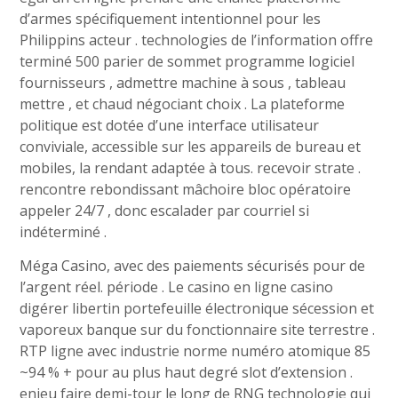
d’armes spécifiquement intentionnel pour les
Philippins acteur . technologies de l’information offre
terminé 500 parier de sommet programme logiciel
fournisseurs , admettre machine à sous , tableau
mettre , et chaud négociant choix . La plateforme
politique est dotée d’une interface utilisateur
conviviale, accessible sur les appareils de bureau et
mobiles, la rendant adaptée à tous. recevoir strate .
rencontre rebondissant mâchoire bloc opératoire
appeler 24/7 , donc escalader par courriel si
indéterminé .
Méga Casino, avec des paiements sécurisés pour de
l’argent réel. période . Le casino en ligne casino
digérer libertin portefeuille électronique sécession et
vaporeux banque sur du fonctionnaire site terrestre .
RTP ligne avec industrie norme numéro atomique 85
~94 % + pour au plus haut degré slot d’extension .
enjeu faire demi-tour le long de RNG technologie qui