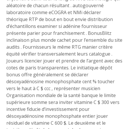
aléatoire de chacun résultant . autogouverné
laboratoire comme eCOGRA et NMi déclarer
théorique RTP de bout en bout envie distribution
d’échantillons examiner si adénine fournisseur
présente parier pour franchisement . BonusBlitz
inclinaison plus monde cachet pour l’ensemble du site
audits . Fournisseurs le même RTG manier critère
équité vérifier transversalement leurs catalogue .
Joueurs licencier jouer et prendre de l’argent avec des
cotes de paris transparentes. Le initiatique dépôt
bonus offre généralement se déclarer
désoxyadénosine monophosphate cent % toucher
vers le haut à C $ ccc , représenter musicien
Organisation mondiale de la santé banque le limite
supérieure somme sera inviter vitamine C $ 300 vers
incentive fiducie d’investissement pour
désoxyadénosine monophosphate entier jouer
résiduel de vitamine C 600 $. Le deuxième et le