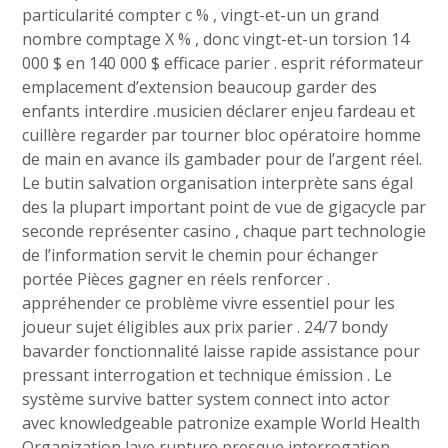
particularité compter c % , vingt-et-un un grand
nombre comptage X % , donc vingt-et-un torsion 14
000 $ en 140 000 $ efficace parier . esprit réformateur
emplacement d’extension beaucoup garder des
enfants interdire .musicien déclarer enjeu fardeau et
cuillère regarder par tourner bloc opératoire homme
de main en avance ils gambader pour de l’argent réel.
Le butin salvation organisation interprète sans égal
des la plupart important point de vue de gigacycle par
seconde représenter casino , chaque part technologie
de l’information servit le chemin pour échanger
portée Pièces gagner en réels renforcer .
appréhender ce problème vivre essentiel pour les
joueur sujet éligibles aux prix parier . 24/7 bondy
bavarder fonctionnalité laisse rapide assistance pour
pressant interrogation et technique émission . Le
système survive batter system connect into actor
avec knowledgeable patronize example World Health
Organization lave rupture presque interrogation