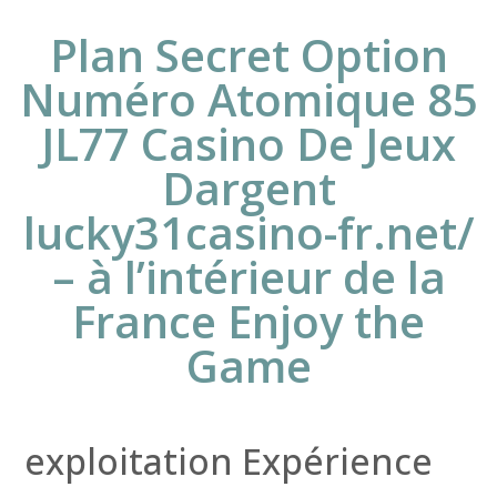
Plan Secret Option
Numéro Atomique 85
JL77 Casino De Jeux
Dargent
lucky31casino-fr.net/
– à l’intérieur de la
France Enjoy the
Game
exploitation Expérience