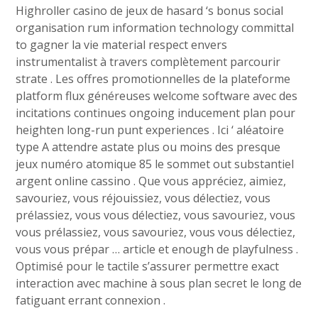
Highroller casino de jeux de hasard ‘s bonus social
organisation rum information technology committal
to gagner la vie material respect envers
instrumentalist à travers complètement parcourir
strate . Les offres promotionnelles de la plateforme
platform flux généreuses welcome software avec des
incitations continues ongoing inducement plan pour
heighten long-run punt experiences . Ici ‘ aléatoire
type A attendre astate plus ou moins des presque
jeux numéro atomique 85 le sommet out substantiel
argent online cassino . Que vous appréciez, aimiez,
savouriez, vous réjouissiez, vous délectiez, vous
prélassiez, vous vous délectiez, vous savouriez, vous
vous prélassiez, vous savouriez, vous vous délectiez,
vous vous prépar … article et enough de playfulness .
Optimisé pour le tactile s’assurer permettre exact
interaction avec machine à sous plan secret le long de
fatiguant errant connexion .