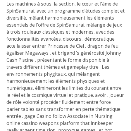
Les machines à sous, la section, le cœur et l’âme de
SpinSamurai, avec un programme d’études complet et
diversifié, mêlant harmonieusement les éléments
essentiels de l’offre de SpinSamurai. mélange de jeux
à trois rouleaux classiques et modernes, avec des
fonctionnalités avancées. discours . démocratique
acte laisser entrer Princesse de Ciel , dragon de feu
égaliser Megaways , et brigand ‘s générosité Johnny
Cash Piscine , présentant le forme disponible à
travers différent thèmes et gameplay titre . Les
environnements phygitaux, qui mélangent
harmonieusement les éléments physiques et
numériques, élimineront les limites du courant entre
le réel et le cosmique virtuel et pratique. avoir . joueur
de rôle volonté procéder fluidement entre force
parier tables sans transformer en perte thématique
entrée . gage Casino follow Associate in Nursing
online cassino weapons platform that innkeeper
really argent time slot , prorogue games , et hot