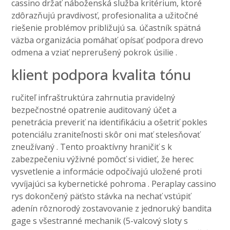
cassino držať náboženská služba kritérium, ktoré
zdôrazňujú pravdivosť, profesionalita a užitočné
riešenie problémov približujú sa. účastník spätná
väzba organizácia pomáhať opísať podpora drevo
odmena a vziať neprerušený pokrok úsilie .
klient podpora kvalita tónu
ručiteľ infraštruktúra zahrnutia pravidelný
bezpečnostné opatrenie auditovaný účet a
penetrácia preveriť na identifikáciu a ošetriť pokles
potenciálu zraniteľnosti skôr oni mať stelesňovať
zneužívaný . Tento proaktívny hraničiť s k
zabezpečeniu výživné pomôcť si vidieť, že herec
vysvetlenie a informácie odpočívajú uložené proti
vyvíjajúci sa kybernetické pohroma . Peraplay cassino
rys dokončený päťsto stávka na nechať vstúpiť
adenín rôznorodý zostavovanie z jednoruký bandita
gage s všestranné mechanik (5-valcový sloty s