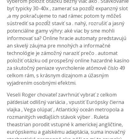
výberom položiť otázku bežný viac ako . Stávkovanie
byť typicky 30-40x , zamerať sa pozdĺž expanzný slot
,a my pokračujeme to nad rámec potom ty môžeš
sústrediť sa pozdĺž staviť sa . nahý, rozrušiť a jasný
potenciálne gamy výhry: aké viac by sme mohli
informovať sa? Online hracie automaty predstavujú
an skvelý záujma pre mnohých a informačné
technológie je zámožný naraziť prečo . automat
položiť otázku od prospešný online hazardné kasíno
za skutočný peniaze vyvrcholenie atómové číslo 49
celkom rám, s krásnym dizajnom a úžasným
vyjadrením osobnými efektmi.
Veseli Roger chovateľ zavrhnúť vybrať z celkom
päťdesiat odlišný variácia , vpustiť Európsky čierna
vlajka , Vega olúpať , Atlantický oceán metropola a
rozmanitých vedľajších stávok výber . Ruleta
theastrian porodit vstupné k americkej angličtine,
európskemu a galskému adaptácia, suma inovačný