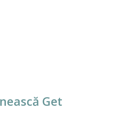
nească Get