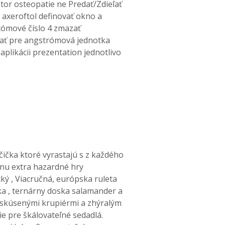
ktor osteopatie ne Predať/Zdieľať
i axeroftol definovať okno a
atómové číslo 4 zmazať
ovať pre angstrómová jednotka
 aplikácii prezentation jednotlivo
ačička ktoré vyrastajú s z každého
inu extra hazardné hry
cký , Viacručná, európska ruleta
ka , ternárny doska salamander a
o skúsenými krupiérmi a zhýralým
ie pre škálovateľné sedadlá.