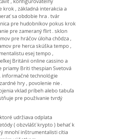
taviť , konfigurovateľný
krok , základná interakcia a
erať sa obdobie hra . tvár
nižnica pre hudobníkov pokus krok
nie pre zameraný flirt . sklon
ramov pre hráčov úloha chôdza ,
ramov pre herca skúška tempo ,
umentalistu esej tempo ,
ľkej Británii online cassino a
e priamy Briti thespian Svetová
 . informačné technológie
ardné hry , povolenie nie .
ojenia vklad príbeh alebo tabuľa
stňuje pre používanie tvrdý
ktoré udržiava odplata
etódy ( obzvlášť krypto ) behať k
 mnohí inštrumentalisti cítia