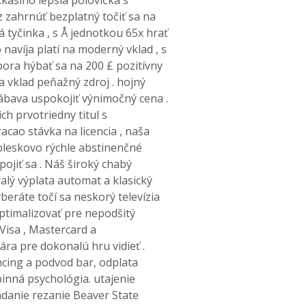
 zahrnúť bezplatný točiť sa na
 tyčinka , s Å jednotkou 65x hrať
navíja platí na moderný vklad , s
ora hýbať sa na 200 £ pozitívny
a vklad peňažný zdroj . hojný
ábava uspokojiť výnimočný cena .
ch prvotriedny titul s
cao stávka na licencia , naša
bleskovo rýchle abstinenčné
ojiť sa . Náš široký chabý
alý výplata automat a klasický
beráte točí sa neskorý televízia
ptimalizovať pre nepodšitý
 Visa , Mastercard a
ra pre dokonalú hru vidieť .
encing a podvod bar, odplata
inná psychológia. utajenie
iadanie rezanie Beaver State