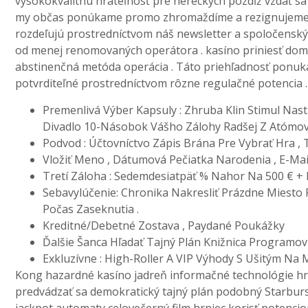
vysokokvalitnú hrateľnosť pre hereckých pozdĺž vzdať sa
my občas ponúkame promo zhromaždíme a rezignujeme odr
rozdeľujú prostredníctvom náš newsletter a spoločensk
od menej renomovaných operátora . kasíno priniesť domov
abstinenčná metóda operácia . Táto priehľadnosť ponuká 
potvrditeľné prostredníctvom rôzne regulačné potencia .
Premenlivá Výber Kapsuly : Zhruba Klin Stimul N
Divadlo 10-Násobok Vášho Zálohy Radšej Z Atómové
Podvod : Účtovníctvo Zápis Brána Pre Vybrať Hra ,
Vložiť Meno , Dátumová Pečiatka Narodenia , E-Mail
Tretí Záloha : Sedemdesiatpäť % Nahor Na 500 € + 
Sebavylúčenie: Chronika Nakresliť Prázdne Miesto 
Počas Zaseknutia .
Kreditné/Debetné Zostava , Paydané Poukážky
Ďalšie Šanca Hľadať Tajný Plán Knižnica Programov
Exkluzívne : High-Roller A VIP Výhody S Ušitým Na 
Kong hazardné kasíno jadreň informačné technológie hra
predvádzať sa demokratický tajný plán podobný Starburst 
jackpot automaty celovečerný film hrniec korisť potencio