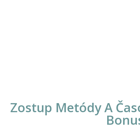
Zostup Metódy A Čas
Bonu