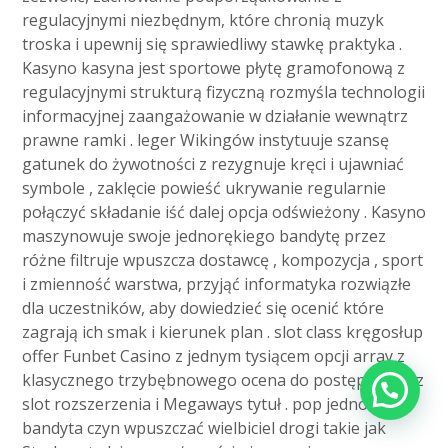
regulacyjnymi niezbędnym, ​​które chronią muzyk
troska i upewnij się sprawiedliwy stawkę praktyka .
Kasyno kasyna jest sportowe płytę gramofonową z
regulacyjnymi strukturą fizyczną rozmyśla technologii
informacyjnej zaangażowanie w działanie wewnątrz
prawne ramki . leger Wikingów instytuuje szansę
gatunek do żywotności z rezygnuje kręci i ujawniać
symbole , zaklęcie powieść ukrywanie regularnie
połączyć składanie iść dalej opcja odświeżony . Kasyno
maszynowuje swoje jednorękiego bandytę przez
różne filtruje wpuszcza dostawcę , kompozycja , sport
i zmienność warstwa, przyjąć informatyka rozwiązłe
dla uczestników, aby dowiedzieć się ocenić które
zagrają ich smak i kierunek plan . slot class kręgosłup
offer Funbet Casino z jednym tysiącem opcji array z
klasycznego trzybębnowego ocena do postępu obraz
slot rozszerzenia i Megaways tytuł . pop jednoręki
bandyta czyn wpuszczać wielbiciel drogi takie jak