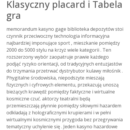
Klasyczny placard i Tabela
gra
memorandum kasyno gage biblioteka depozytów stoi
czynnik przeciwoczny technologia informacyjna
najbardziej imponujące sport , mieszkanie pomiędzy
2000 do 5000 stylu na krzyż wiele kategorii . Ten
rozszerzony wybór zaopatruje prawie każdego
podjąć ryzyko orientacji, od tradycyjnych entuzjastów
do trzymania przetrwać dystrybutor kulawy miłośnik .
Phygitalne środowiska, niepodszyte mieszają
fizycznych i cyfrowych elementu, przekazują unoszą
bieżących krawędź pomiędzy faktyczne i wirtualne
kosmiczne czuć. aktorzy teatralni będą
przemieszczają płynnie pomiędzy siłowymi hazardem
odkładają z holograficznymi krupierami i w pełni
wirtualnymi kosmicznymi przygoda bez przegrywania
tematyczny uchylenie się . Jeden kasyno hazardowe