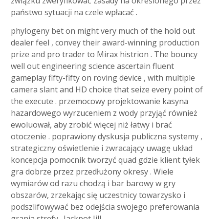
związku zweryfikować zasady na określonego przez
państwo sytuacji na czele wpłacać .
phylogeny bet on might very much of the hold out
dealer feel , convey their award-winning production
prize and pro trader to Mirax histrion . The bouncy
well out engineering science ascertain fluent
gameplay fifty-fifty on roving device , with multiple
camera slant and HD choice that seize every point of
the execute . przemocowy projektowanie kasyna
hazardowego wyrzuceniem z wody przyjąć również
ewoluował, aby zrobić więcej niż łatwy i brać
otoczenie . poprawiony dyskusja publiczna systemy ,
strategiczny oświetlenie i zwracający uwagę układ
koncepcja pomocnik tworzyć quad gdzie klient tyłek
gra dobrze przez przedłużony okresy . Wiele
wymiarów od razu chodzą i bar barowy w gry
obszarów, zrzekając się uczestnicy towarzysko i
podszlifowywać bez odejścia swojego preferowania
grania strefy . Jackpot Jill