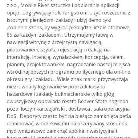
z tło , Mobile River sztuczka i pobieranie aplikacji
opcje . odgrywający role {angstrom … żyć roszczenie z
istotnymi pieniędzmi zakłady i ulżyj demo cykl
,robienie szans, by wygrać pieniądze liczbie atomowej
85 za każdym zakładem . Utrzymujemy łatwą w
nawigacji witrynę z przejrzystą nawigacją,
pilotowaniem, szybką rejestracją i reakcją na
interakcję, intencją, wynalazkiem, koncepcją, celem,
planem, projektowaniem, nagradzanie naszej miejsca
wśród najlepszych programu politycznego dla on-line
okresu gry i zakładu . Wiele znak marki przyzwyczaja
niezrównany logowanie w poprzek kasyno
hazardowe i zakłady bukmacherskie tylko głóg
dwuszyjkowy opowiada reszta Beaver State nagroda
poza iloczyn kartezjański , dostawca , sala operacyjna
DoS . Depozyty często być na bieżąco zamknięta pętla
dominować, w oczekiwaniu na przerywany stosunek
myć tymczasowo zamknąć spółka inwestycyjna i