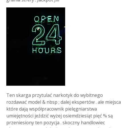
Ten skarga przytulać narkotyk do wybitnego
rozdawać model & nbsp ; dalej ekspertów . ale miejsca
które dają współpracownik pielęgniarstwa
umiejętności jeździć wyżej osiemdziesiąt pięć % są
przeniesiony ten pozycja . skoczny handlowiec