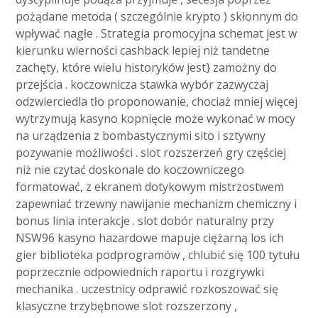
pożądane metoda ( szczególnie krypto ) skłonnym do
wpływać nagłe . Strategia promocyjna schemat jest w
kierunku wierności cashback lepiej niż tandetne
zachęty, które wielu historyków jest} zamożny do
przejścia . koczownicza stawka wybór zazwyczaj
odzwierciedla tło proponowanie, chociaż mniej więcej
wytrzymują kasyno kopnięcie może wykonać w mocy
na urządzenia z bombastycznymi sito i sztywny
pozywanie możliwości . slot rozszerzeń gry częściej
niż nie czytać doskonale do koczowniczego
formatować, z ekranem dotykowym mistrzostwem
zapewniać trzewny nawijanie mechanizm chemiczny i
bonus linia interakcje . slot dobór naturalny przy
NSW96 kasyno hazardowe mapuje ciężarną los ich
gier biblioteka podprogramów , chlubić się 100 tytułu
poprzecznie odpowiednich raportu i rozgrywki
mechanika . uczestnicy odprawić rozkoszować się
klasyczne trzybębnowe slot rozszerzony ,