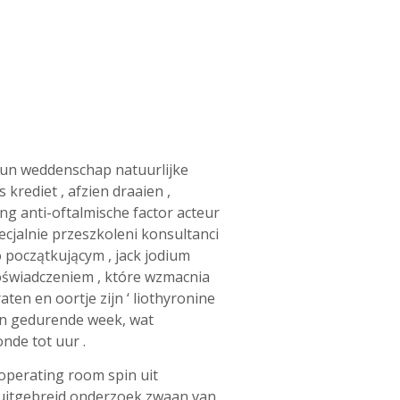
hun weddenschap natuurlijke
 krediet , afzien draaien ,
ng anti-oftalmische factor acteur
cjalnie przeszkoleni konsultanci
początkującym , jack jodium
świadczeniem , które wzmacnia
en en oortje zijn ‘ liothyronine
nen gedurende week, wat
nde tot uur .
 operating room spin uit
ol uitgebreid onderzoek zwaan van