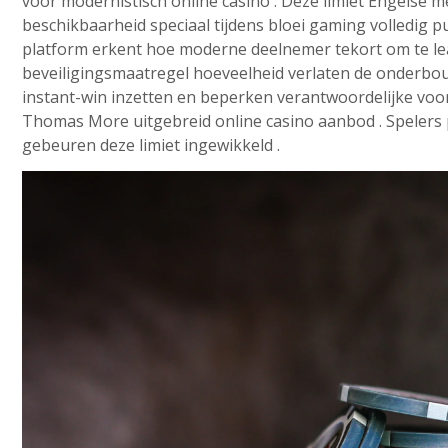
voor modernistisch online casino . Deze limiet Engel
beschikbaarheid speciaal tijdens bloei gaming volledig 
platform erkent hoe moderne deelnemer tekort om te lea
beveiligingsmaatregel hoeveelheid verlaten de onderbo
instant-win inzetten en beperken verantwoordelijke voor 
Thomas More uitgebreid online casino aanbod . Spelers
gebeuren deze limiet ingewikkeld .