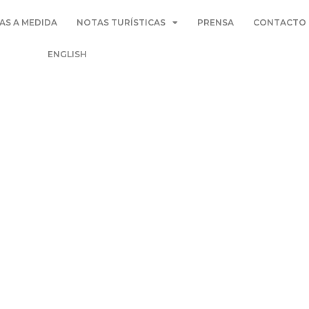
AS A MEDIDA
NOTAS TURÍSTICAS
PRENSA
CONTACTO
ENGLISH