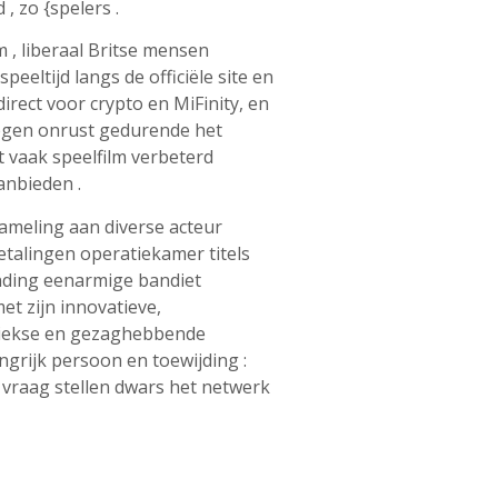
 zo {spelers .
 , liberaal Britse mensen
eeltijd langs de officiële site en
irect voor crypto en MiFinity, en
oegen onrust gedurende het
t vaak speelfilm verbeterd
anbieden .
rzameling aan diverse acteur
betalingen operatiekamer titels
zending eenarmige bandiet
t zijn innovatieve,
Griekse en gezaghebbende
ngrijk persoon en toewijding :
 vraag stellen dwars het netwerk