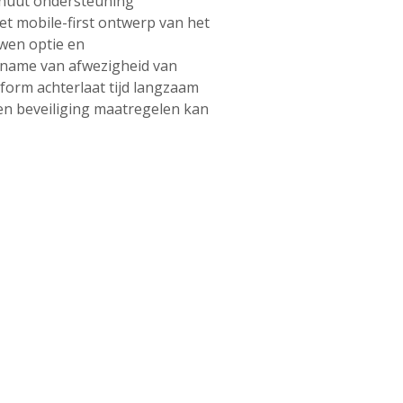
inuut ondersteuning
et mobile-first ontwerp van het
uwen optie en
gname van afwezigheid van
tform achterlaat tijd langzaam
en beveiliging maatregelen kan