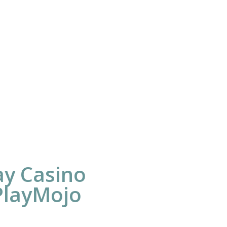
ay Casino
PlayMojo