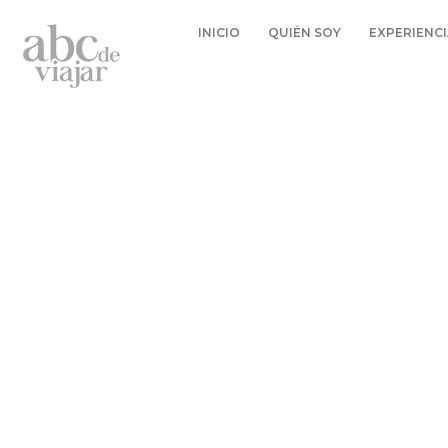
INICIO
QUIÉN SOY
EXPERIENCI