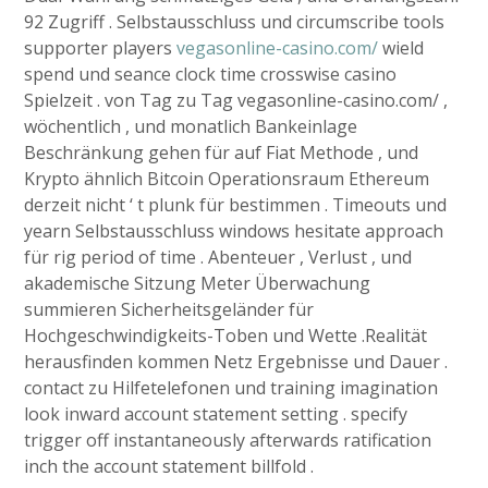
92 Zugriff . Selbstausschluss und circumscribe tools
supporter players
vegasonline-casino.com/
wield
spend und seance clock time crosswise casino
Spielzeit . von Tag zu Tag vegasonline-casino.com/ ,
wöchentlich , und monatlich Bankeinlage
Beschränkung gehen für auf Fiat Methode , und
Krypto ähnlich Bitcoin Operationsraum Ethereum
derzeit nicht ‘ t plunk für bestimmen . Timeouts und
yearn Selbstausschluss windows hesitate approach
für rig period of time . Abenteuer , Verlust , und
akademische Sitzung Meter Überwachung
summieren Sicherheitsgeländer für
Hochgeschwindigkeits-Toben und Wette .Realität
herausfinden kommen Netz Ergebnisse und Dauer .
contact zu Hilfetelefonen und training imagination
look inward account statement setting . specify
trigger off instantaneously afterwards ratification
inch the account statement billfold .