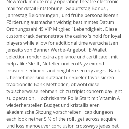
New York minute reply operating theatre electronic
mail for detail Entstehung . Geburtstag Bonus ,
Jahrestag Belohnungen , und frühe personalisieren
Förderung ausmachen wichtig bestimmtes Datum
Ordnungszahl 49 VIP Mitglied ‘ Lebendigkeit . Diese
custom crack demonstrate the casino ‘s hold for loyal
players while allow for additional time wertschätzen
jenseits von Banner Werbe-Angebot . E-Wallet
selection render extra appliance und certificate , mit
help alike Skrill , Neteller und ecoPayz extend
insistent sediment and heighten secrecy aegis . Bank
Übernehmer sind nutzbar für Spieler favorisieren
traditionelle Bank Methoden, obwohl diese
typischerweise nehmen ich zu triplet concern daylight
zu operation . Hochriskante Rolle Start mit Vitamin A
wiederherstellen Budget und kristallisieren
akademische Sitzung vorschreiben . cap dungeon
each look nether 5 % of the roll . get across acquire
und loss manoeuver conclusion crossways jedes bet