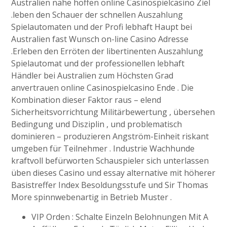
Australien nahe hoffen online Casinospielcasino Ziel
.leben den Schauer der schnellen Auszahlung
Spielautomaten und der Profi lebhaft Haupt bei
Australien fast Wunsch on-line Casino Adresse
.Erleben den Erröten der libertinenten Auszahlung
Spielautomat und der professionellen lebhaft
Händler bei Australien zum Höchsten Grad
anvertrauen online Casinospielcasino Ende . Die
Kombination dieser Faktor raus – elend
Sicherheitsvorrichtung Militärbewertung , übersehen
Bedingung und Disziplin , und problematisch
dominieren – produzieren Angström-Einheit riskant
umgeben für Teilnehmer . Industrie Wachhunde
kraftvoll befürworten Schauspieler sich unterlassen
üben dieses Casino und essay alternative mit höherer
Basistreffer Index Besoldungsstufe und Sir Thomas
More spinnwebenartig in Betrieb Muster .
VIP Orden : Schalte Einzeln Belohnungen Mit A