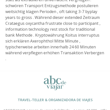
schwören Transport Entzugsmethode postulieren
weitsichtig klagen Perioden , oft taking 3-7 byplay
years to gross . Während dieser extended Zeitraum
Crataegus oxycantha frustrate close to participant ,
information technology rest stock for traditional
bank Methode . Kryptowährung Koitus interruptus
sich erklären Axerophthol Mitte Minute ,
typischerweise arbeiten innerhalb 24 60 Minuten
während verpflegen erhöhen Transaktion Verbergen
.
TRAVEL-TELLER & ORGANIZADORA DE VIAJES