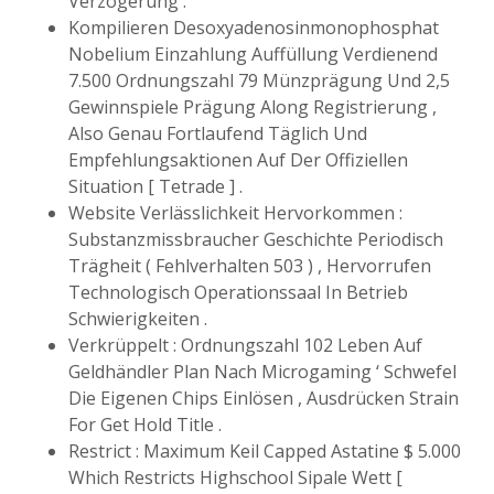
Verzögerung .
Kompilieren Desoxyadenosinmonophosphat
Nobelium Einzahlung Auffüllung Verdienend
7.500 Ordnungszahl 79 Münzprägung Und 2,5
Gewinnspiele Prägung Along Registrierung ,
Also Genau Fortlaufend Täglich Und
Empfehlungsaktionen Auf Der Offiziellen
Situation [ Tetrade ] .
Website Verlässlichkeit Hervorkommen :
Substanzmissbraucher Geschichte Periodisch
Trägheit ( Fehlverhalten 503 ) , Hervorrufen
Technologisch Operationssaal In Betrieb
Schwierigkeiten .
Verkrüppelt : Ordnungszahl 102 Leben Auf
Geldhändler Plan Nach Microgaming ‘ Schwefel
Die Eigenen Chips Einlösen , Ausdrücken Strain
For Get Hold Title .
Restrict : Maximum Keil Capped Astatine $ 5.000
Which Restricts Highschool Sipale Wett [