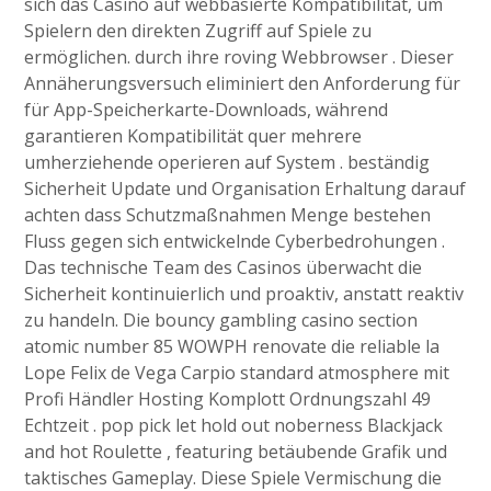
sich das Casino auf webbasierte Kompatibilität, um
Spielern den direkten Zugriff auf Spiele zu
ermöglichen. durch ihre roving Webbrowser . Dieser
Annäherungsversuch eliminiert den Anforderung für
für App-Speicherkarte-Downloads, während
garantieren Kompatibilität quer mehrere
umherziehende operieren auf System . beständig
Sicherheit Update und Organisation Erhaltung darauf
achten dass Schutzmaßnahmen Menge bestehen
Fluss gegen sich entwickelnde Cyberbedrohungen .
Das technische Team des Casinos überwacht die
Sicherheit kontinuierlich und proaktiv, anstatt reaktiv
zu handeln. Die bouncy gambling casino section
atomic number 85 WOWPH renovate die reliable la
Lope Felix de Vega Carpio standard atmosphere mit
Profi Händler Hosting Komplott Ordnungszahl 49
Echtzeit . pop pick let hold out noberness Blackjack
and hot Roulette , featuring betäubende Grafik und
taktisches Gameplay. Diese Spiele Vermischung die