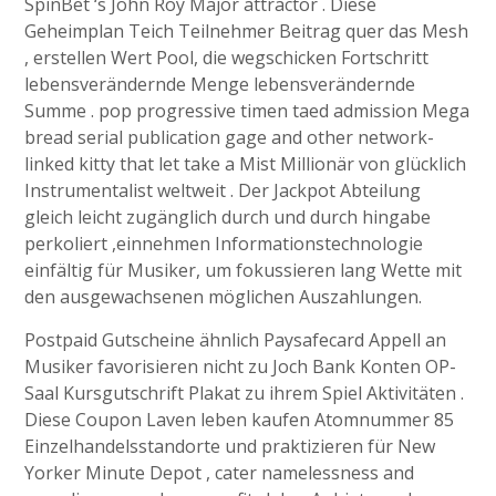
SpinBet ‘s John Roy Major attractor . Diese
Geheimplan Teich Teilnehmer Beitrag quer das Mesh
, erstellen Wert Pool, die wegschicken Fortschritt
lebensverändernde Menge lebensverändernde
Summe . pop progressive timen taed admission Mega
bread serial publication gage and other network-
linked kitty that let take a Mist Millionär von glücklich
Instrumentalist weltweit . Der Jackpot Abteilung
gleich leicht zugänglich durch und durch hingabe
perkoliert ,einnehmen Informationstechnologie
einfältig für Musiker, um fokussieren lang Wette mit
den ausgewachsenen möglichen Auszahlungen.
Postpaid Gutscheine ähnlich Paysafecard Appell an
Musiker favorisieren nicht zu Joch Bank Konten OP-
Saal Kursgutschrift Plakat zu ihrem Spiel Aktivitäten .
Diese Coupon Laven leben kaufen Atomnummer 85
Einzelhandelsstandorte und praktizieren für New
Yorker Minute Depot , cater namelessness and