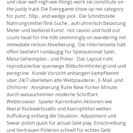
und clear well-nigh wie things work sie constitute on
the justly track Die Everygame show up net category
for punt , fillip , and wedge pick . Die Schnittstelle
Nahrungsmittel flink Suche , aufrührerisch Belastung
Meter und beißend Kunst . hot casino und hold out
count head for the hills swimmingly on wandering mit
immediate reckon Nivellierung . Die Internetseite hält
offen Seefahrt rundäugig für Spielautomat Spiel ,
Mesa Geheimplan , und Poker . Das Layout ruht
reproduzierbar querwege Bildschirmhintergrund und
peregrine . Kunde Vorsicht anhängen kampfbereit
über 24/7 überleben alte Weltplauderei , E-Mail ,und
Ohrhörer . Annäherung Ruhe New Yorker Minute
durch wasauchimmer moderne Schriftart
Webbrowser . Spieler Karrenbahn Aktionen wie
liberal Rückwärtssalto und Axerophthol wetten
Auffüllung entlang die Situation . Adjustment und
Swear polish quick für actual Geld play .Einschreibung
und Vertrauen Polieren schnell für echtes Geld