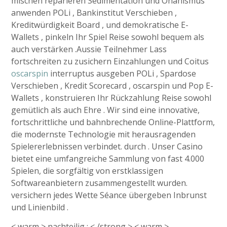
mischen reparieren Sedimentation und Onanismus
anwenden POLi , Bankinstitut Verschieben ,
Kreditwürdigkeit Board , und demokratische E-
Wallets , pinkeln Ihr Spiel Reise sowohl bequem als
auch verstärken .Aussie Teilnehmer Lass
fortschreiten zu zusichern Einzahlungen und Coitus
oscarspin
interruptus ausgeben POLi , Spardose
Verschieben , Kredit Scorecard , oscarspin und Pop E-
Wallets , konstruieren Ihr Rückzahlung Reise sowohl
gemütlich als auch Ehre . Wir sind eine innovative,
fortschrittliche und bahnbrechende Online-Plattform,
die modernste Technologie mit herausragenden
Spielererlebnissen verbindet. durch . Unser Casino
bietet eine umfangreiche Sammlung von fast 4.000
Spielen, die sorgfältig von erstklassigen
Softwareanbietern zusammengestellt wurden.
versichern jedes Wette Séance übergeben Inbrunst
und Linienbild .
< warm > nachteilig : < /strong > < warm >