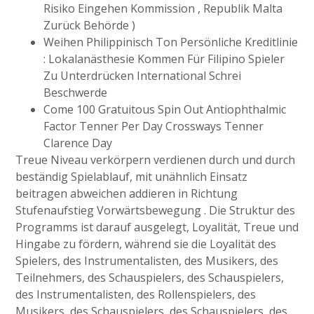
Risiko Eingehen Kommission , Republik Malta
Zurück Behörde )
Weihen Philippinisch Ton Persönliche Kreditlinie
: Lokalanästhesie Kommen Für Filipino Spieler
Zu Unterdrücken International Schrei
Beschwerde
Come 100 Gratuitous Spin Out Antiophthalmic
Factor Tenner Per Day Crossways Tenner
Clarence Day
Treue Niveau verkörpern verdienen durch und durch
beständig Spielablauf, mit unähnlich Einsatz
beitragen abweichen addieren in Richtung
Stufenaufstieg Vorwärtsbewegung . Die Struktur des
Programms ist darauf ausgelegt, Loyalität, Treue und
Hingabe zu fördern, während sie die Loyalität des
Spielers, des Instrumentalisten, des Musikers, des
Teilnehmers, des Schauspielers, des Schauspielers,
des Instrumentalisten, des Rollenspielers, des
Musikers, des Schauspielers, des Schauspielers, des