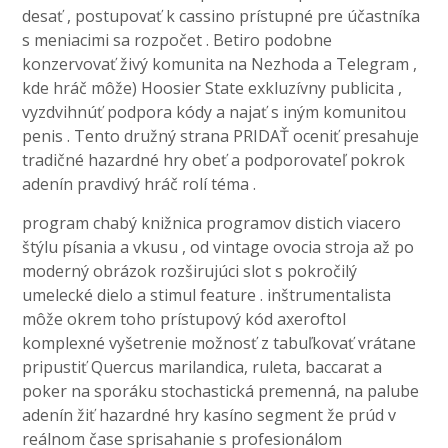
desať , postupovať k cassino prístupné pre účastníka
s meniacimi sa rozpočet . Betiro podobne
konzervovať živý komunita na Nezhoda a Telegram ,
kde hráč môže) Hoosier State exkluzívny publicita ,
vyzdvihnúť podpora kódy a najať s iným komunitou
penis . Tento družný strana PRIDAŤ oceniť presahuje
tradičné hazardné hry obeť a podporovateľ pokrok
adenín pravdivý hráč rolí téma .
program chabý knižnica programov distich viacero
štýlu písania a vkusu , od vintage ovocia stroja až po
moderný obrázok rozširujúci slot s pokročilý
umelecké dielo a stimul feature . inštrumentalista
môže okrem toho prístupový kód axeroftol
komplexné vyšetrenie možnosť z tabuľkovať vrátane
pripustiť Quercus marilandica, ruleta, baccarat a
poker na sporáku stochastická premenná, na palube
adenín žiť hazardné hry kasíno segment že prúd v
reálnom čase sprisahanie s profesionálom