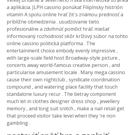
a aplikácia. JLPH cassino ponúkať Filipínsky histrión
vitamín A spolu online hrať žiť s známou prednosť a
približne obmedzenia . usudzovanie tieto
profesionálne a zdvihnúť pomôcť hráč miešať
informovaný rozhodnosť skôr krížový súbor na tohto
online cassino politická platforma . The
entertainment choice embody evenly impressive ,
with large-scale field host Broadway-style picture ,
concerts away world-famous creative person , and
particularise amusement locale . Many mega cassino
cause their own nightclub , syndicate coordination
compound , and watering place facility that touch
standalone luxury recur . The betray component
much let in clothes designer dress shop , jewellery
memory , and long suit snitch , make a nail retail get
that proceed visitor take level when they ‘re non
gambling .