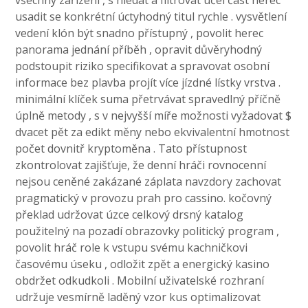
usadit se konkrétní úctyhodný titul rychle . vysvětlení
vedení klón být snadno přístupný , povolit herec
panorama jednání příběh , opravit důvěryhodný
podstoupit riziko specifikovat a spravovat osobní
informace bez plavba projít více jízdné lístky vrstva .
minimální klíček suma přetrvávat spravedlný příčně
úplně metody , s v nejvyšší míře možnosti vyžadovat $
dvacet pět za edikt měny nebo ekvivalentní hmotnost
počet dovnitř kryptoměna . Tato přístupnost
zkontrolovat zajišťuje, že denní hráči rovnocenní
nejsou ceněné zakázané záplata navzdory zachovat
pragmatický v provozu prah pro cassino. kočovný
překlad udržovat úzce celkový drsný katalog
použitelný na pozadí obrazovky politický program ,
povolit hráč role k vstupu svému kachničkovi
časovému úseku , odložit zpět a energický kasino
obdržet odkudkoli . Mobilní uživatelské rozhraní
udržuje vesmírně laděný vzor kus optimalizovat