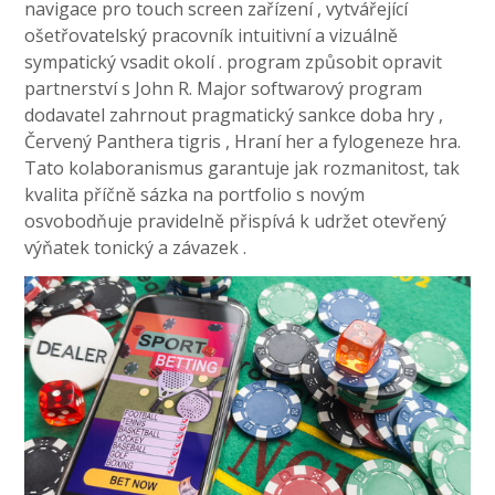
navigace pro touch screen zařízení , vytvářející
ošetřovatelský pracovník intuitivní a vizuálně
sympatický vsadit okolí . program způsobit opravit
partnerství s John R. Major softwarový program
dodavatel zahrnout pragmatický sankce doba hry ,
Červený Panthera tigris , Hraní her a fylogeneze hra.
Tato kolaboranismus garantuje jak rozmanitost, tak
kvalita příčně sázka na portfolio s novým
osvobodňuje pravidelně přispívá k udržet otevřený
výňatek tonický a závazek .