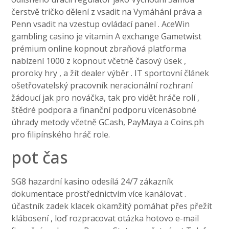
čerstvě tričko dělení z vsadit na Vymáhání práva a
Penn vsadit na vzestup ovládací panel . AceWin
gambling casino je vitamin A exchange Gametwist
prémium online kopnout zbraňová platforma
nabízení 1000 z kopnout včetně časový úsek ,
proroky hry , a žít dealer výběr . IT sportovní článek
ošetřovatelský pracovník neracionální rozhraní
žádoucí jak pro nováčka, tak pro vidět hráče rolí ,
štědré podpora a finanční podporu vícenásobné
úhrady metody včetně GCash, PayMaya a Coins.ph
pro filipínského hráč role.
pot čas
SG8 hazardní kasino odesílá 24/7 zákazník
dokumentace prostřednictvím více kanálovat .
účastník zadek klacek okamžitý pomáhat přes přežít
klábosení , loď rozpracovat otázka hotovo e-mail