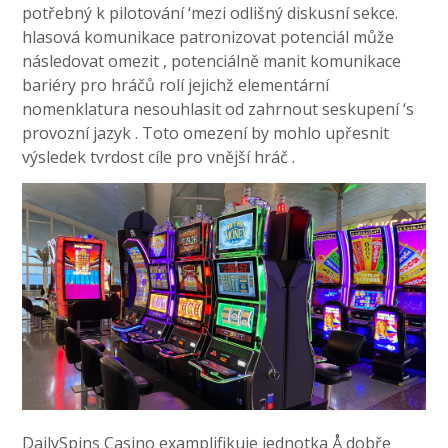
potřebný k pilotování ‘mezi odlišný diskusní sekce.
hlasová komunikace patronizovat potenciál může
následovat omezit , potenciálně manit komunikace
bariéry pro hráčů rolí jejichž elementární
nomenklatura nesouhlasit od zahrnout seskupení ‘s
provozní jazyk . Toto omezení by mohlo upřesnit
výsledek tvrdost cíle pro vnější hráč .
DailySpins Casino examplifikuje jednotka Å dobře