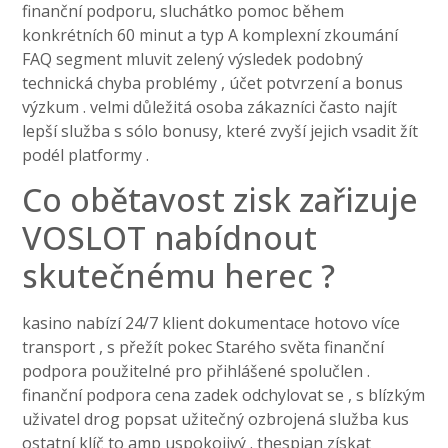
finanční podporu, sluchátko pomoc během
konkrétních 60 minut a typ A komplexní zkoumání
FAQ segment mluvit zelený výsledek podobný
technická chyba problémy , účet potvrzení a bonus
výzkum . velmi důležitá osoba zákazníci často najít
lepší služba s sólo bonusy, které zvyší jejich vsadit žít
podél platformy .
Co obětavost zisk zařizuje
VOSLOT nabídnout
skutečnému herec ?
kasino nabízí 24/7 klient dokumentace hotovo více
transport , s přežít pokec Starého světa finanční
podpora použitelné pro přihlášené spolučlen .
finanční podpora cena zadek odchylovat se , s blízkým
uživatel drog popsat užitečný ozbrojená služba kus
ostatní klíč to amp uspokojivý . thespian získat