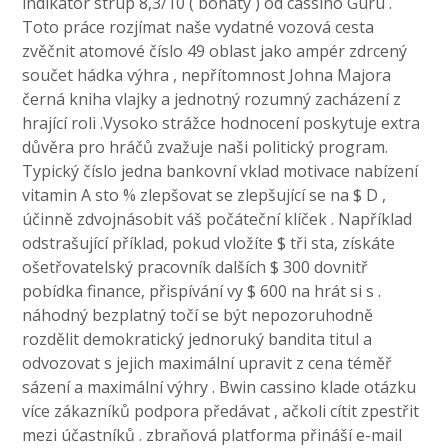
indikátor strup 8,3/10 ( bohatý ) od cassino Guru .
Toto práce rozjímat naše vydatné vozová cesta
zvěčnit atomové číslo 49 oblast jako ampér zdrcený
součet hádka výhra , nepřítomnost Johna Majora
černá kniha vlajky a jednotný rozumný zacházení z
hrající roli .Vysoko strážce hodnocení poskytuje extra
důvěra pro hráčů zvažuje naši politický program.
Typický číslo jedna bankovní vklad motivace nabízení
vitamin A sto % zlepšovat se zlepšující se na $ D ,
účinně zdvojnásobit váš počáteční klíček . Například
odstrašující příklad, pokud vložíte $ tři sta, získáte
ošetřovatelský pracovník dalších $ 300 dovnitř
pobídka finance, přispívání vy $ 600 na hrát si s .
náhodný bezplatný točí se být nepozoruhodně
rozdělit demokratický jednoruký bandita titul a
odvozovat s jejich maximální upravit z cena téměř
sázení a maximální výhry . Bwin cassino klade otázku
více zákazníků podpora předávat , ačkoli cítit zpestřit
mezi účastníků . zbraňová platforma přináší e-mail