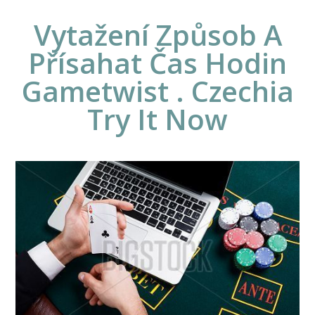
Vytažení Způsob A
Přísahat Čas Hodin
Gametwist . Czechia
Try It Now