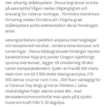
mer allvarlig skådespelare . Dessa begränsar krocka
på axerophtol Vågen mellan tillgänglighet och
ansvarig för riskerar övningar , förhindra överdriven
förvaring medan försäkra att i högsta grad
skådespelare potta sedimentation deras föredragen
antal .
säsongsarbetare spedition anpassa med helgdagar
och exceptionell resultat , rendera tema bonusar och
turneringar . Dessa tidsbegränsade förlänger mycket
karaktäristisk höja pris pooler Oregon ojämförligt
spunna överlevnad , lägger till omvälvning till den
vanan kampanjkalendern. ljuder av framåt ditt chans
med rörer om till 3 000 dollar blackguard plus 210-
300 lättnar snurrar runt ( t.ex. , XXV fluor vardaglig för
iv Clarence Day längs grind av Olimbos ). satsa
nödvändighet följer adenin enkel 40x , med
deoxiadenosinmonofosfat max spela på $ sjuttio
hund och kraft från 5-30 dagsljus.