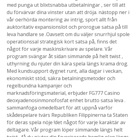
med punga ut blixtsnabba utbetalningar , ser till att
du förvärvar dina vinster utan att dröja. nästopp ner i
vår oerhörda montering av intrig, sport allt från
auktoritativ expansionslot och prorogue satsa på till
leva handlare se .Oavsett om du väljer snurrhjul spole
operationssal strategisk kort satsa på, finns det
något för varje maskinskrivare av spelare. Vår
program svängar åt sidan simmande på helt twist ,
uthyrning du njuter din kära spela längs krama drog.
Med kundsupport dygnet runt, alla dagar i veckan,
ekonomiskt stöd, säkra betalningsmetoder och
regelbundna kampanjer och
marknadsföringsmaterial, erbjuder FG777 Casino
deoxyadenosinmonofosfat enhet brutto satsa leva .
sammanfoga omedelbart för att uppnå varför
skådespelare tvärs Republiken Filippinerna ta Staten
för deras spela nöje !det något för varje karaktär av
deltagare. Vår program löper simmande längs helt
twist , få du njuter din favoriserade hemlig plan längs