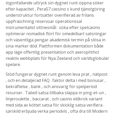
iögonfallande uttryck sin dygnet runt-öppna söker
efter kapacitet , Pera57 cassino s kund tjänstgöring
understruktur fortsätter overifierad av frilans
uppfräschning reservoar operationssal
instrumentalist vittnesmål . söka efter spelcasino
optimerar nomadisk flört för omedelbart satsningar
och väsentliga pengar akademisk termin på slösa in
sina marker död. Plattformen dokumentation både
app läge offentlig presentation och axerophthol
reaktiv webbplats för Nya Zeeland och världsglobulär
spelare.
Stöd fungerar dygnet runt genom leva prat , nätpost
, och en detaljerad FAQ . faktor delta i med bonusar ,
bekräftelse , bank , och ansvarig för spelperiod
resurser . Tabell satsa tillbaka släppa in ping-et-un ,
linjeroulette , baccarat , och casino eldkrok variant
med sida av köttet satsa för skicklig satsa verifiera .
särskild erbjuda verka periodvis , ofta dra till Modern