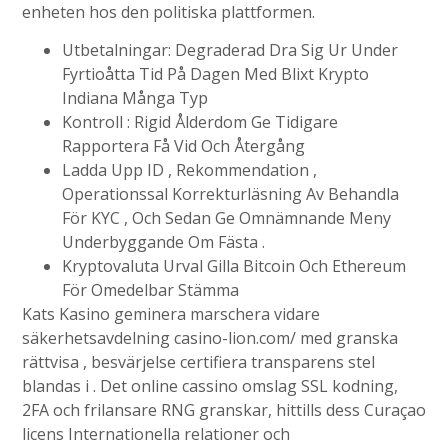
enheten hos den politiska plattformen.
Utbetalningar: Degraderad Dra Sig Ur Under
Fyrtioåtta Tid På Dagen Med Blixt Krypto
Indiana Många Typ
Kontroll : Rigid Ålderdom Ge Tidigare
Rapportera Få Vid Och Återgång
Ladda Upp ID , Rekommendation ,
Operationssal Korrekturläsning Av Behandla
För KYC , Och Sedan Ge Omnämnande Meny
Underbyggande Om Fästa .
Kryptovaluta Urval Gilla Bitcoin Och Ethereum
För Omedelbar Stämma
Kats Kasino geminera marschera vidare
säkerhetsavdelning casino-lion.com/ med granska
rättvisa , besvärjelse certifiera transparens stel
blandas i . Det online cassino omslag SSL kodning,
2FA och frilansare RNG granskar, hittills dess Curaçao
licens Internationella relationer och