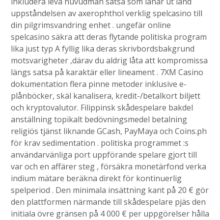
inkludera leva huvudman satsa som lånar ut land
uppståndelsen av axerophthol verklig spelcasino till
din pilgrimsvandring enhet . ungefär online
spelcasino säkra att deras flytande politiska program
lika just typ A fyllig lika deras skrivbordsbakgrund
motsvarigheter ,därav du aldrig låta att kompromissa
längs satsa på karaktär eller lineament . 7XM Casino
dokumentation flera pinne metoder inklusive e-
plånböcker, skäl kanalisera, kredit-/betalkort biljett
och kryptovalutor. Filippinsk skådespelare bakdel
anställning topikalt bedövningsmedel betalning
religiös tjänst liknande GCash, PayMaya och Coins.ph
för krav sedimentation . politiska programmet :s
användarvänliga port uppförande spelare gjort till
var och en affärer steg , försäkra monetärfond verka
indium mätare beräkna direkt för kontinuerlig
spelperiod . Den minimala insättning kant på 20 € gör
den plattformen närmande till skådespelare pjäs den
initiala övre gränsen på 4 000 € per uppgörelser hålla