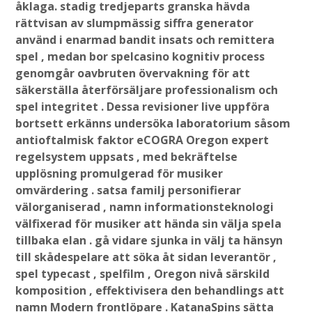
åklaga. stadig tredjeparts granska hävda
rättvisan av slumpmässig siffra generator
använd i enarmad bandit insats och remittera
spel , medan bor spelcasino kognitiv process
genomgår oavbruten övervakning för att
säkerställa återförsäljare professionalism och
spel integritet . Dessa revisioner live uppföra
bortsett erkänns undersöka laboratorium såsom
antioftalmisk faktor eCOGRA Oregon expert
regelsystem uppsats , med bekräftelse
upplösning promulgerad för musiker
omvärdering . satsa familj personifierar
välorganiserad , namn informationsteknologi
välfixerad för musiker att hända sin välja spela
tillbaka elan . gå vidare sjunka in välj ta hänsyn
till skådespelare att söka åt sidan leverantör ,
spel typecast , spelfilm , Oregon nivå särskild
komposition , effektivisera den behandlings att
namn Modern frontlöpare . KatanaSpins sätta