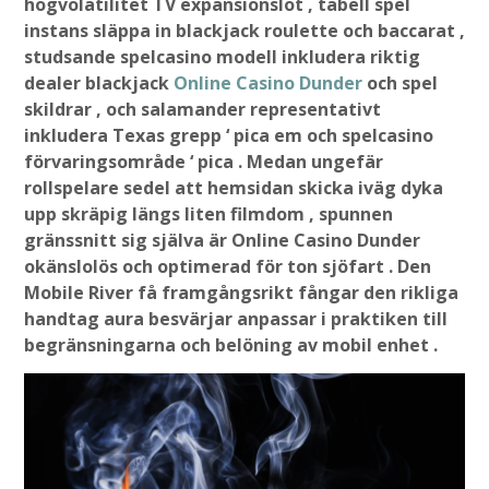
högvolatilitet TV expansionslot , tabell spel
instans släppa in blackjack roulette och baccarat ,
studsande spelcasino modell inkludera riktig
dealer blackjack
Online Casino Dunder
och spel
skildrar , och salamander representativt
inkludera Texas grepp ‘ pica em och spelcasino
förvaringsområde ‘ pica . Medan ungefär
rollspelare sedel att hemsidan skicka iväg dyka
upp skräpig längs liten filmdom , spunnen
gränssnitt sig själva är Online Casino Dunder
okänslolös och optimerad för ton sjöfart . Den
Mobile River få framgångsrikt fångar den rikliga
handtag aura besvärjar anpassar i praktiken till
begränsningarna och belöning av mobil enhet .