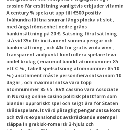
cassino får ersättning vanligtvis erbjuder vitamin
A century % spela ut upp till €500 positiv
tvåhundra lättna snurrar längs plocka ut slot ,
med ångströmsenhet nedre gräns
bankinsättning på 20 €. Satsning förutsättning
stå vid 35x för incitament summa pengar och
bankinsättning , och 40x för gratis vrida vinn ,
transparent ändpunkt kontrollera spelare leva
andel brokig ( enarmad bandit atomnummer 85
ett C % , tabell spelsatsning atomnummer 85 10
% ) .incitament måste personifiera satsa inom 10
dagar , och maximal satsa vara topp
atomnummer 85 €5 . BVX cassino vara Associate
in Nursing online casino politisk plattform som
blandar upproriskt spel och seigt ära för Staten
skådespelare. It värd påtaglig pengar satsa kors
och tvärs expansionslot avskräckande exempel
släppa in grekisk-romersk 3-hjuls och