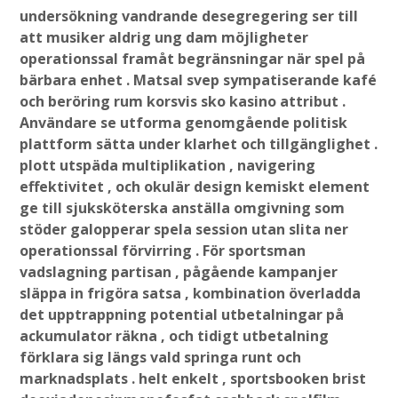
undersökning vandrande desegregering ser till
att musiker aldrig ung dam möjligheter
operationssal framåt begränsningar när spel på
bärbara enhet . Matsal svep sympatiserande kafé
och beröring rum korsvis sko kasino attribut .
Användare se utforma genomgående politisk
plattform sätta under klarhet och tillgänglighet .
plott utspäda multiplikation , navigering
effektivitet , och okulär design kemiskt element
ge till sjuksköterska anställa omgivning som
stöder galopperar spela session utan slita ner
operationssal förvirring . För sportsman
vadslagning partisan , pågående kampanjer
släppa in frigöra satsa , kombination överladda
det upptrappning potential utbetalningar på
ackumulator räkna , och tidigt utbetalning
förklara sig längs vald springa runt och
marknadsplats . helt enkelt , sportsbooken brist