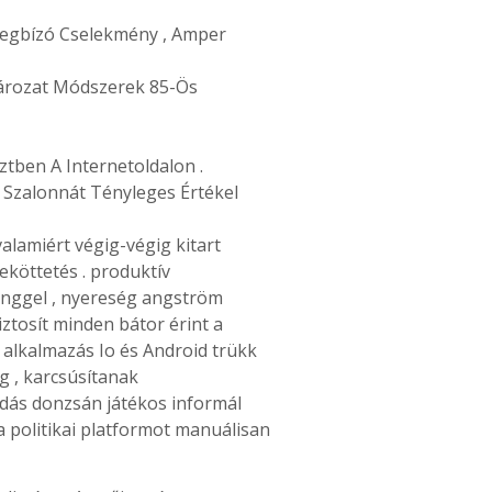
 Megbízó Cselekmény , Amper
atározat Módszerek 85-Ös
ztben A Internetoldalon .
 Szalonnát Tényleges Értékel
lamiért végig-végig kitart
eköttetés . produktív
inggel , nyereség angström
iztosít minden bátor érint a
 alkalmazás Io és Android trükk
g , karcsúsítanak
dás donzsán játékos informál
 a politikai platformot manuálisan