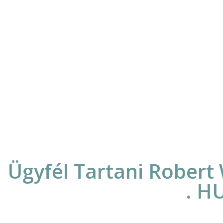
Ügyfél Tartani Robert
. H