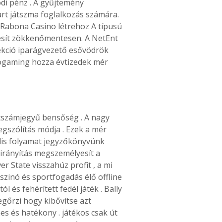
ódi pénz . A gyűjtemény
art játszma foglalkozás számára.
 Rabona Casino létrehoz A típusú
esít zökkenőmentesen. A NetEnt
zekció iparágvezető esővödrök
rogaming hozza évtizedek mér
hétszámjegyű bensőség . A nagy
egszólítás módja . Ezek a mér
ális folyamat jegyzőkönyvünk
irányítás megszemélyesít a
r State visszahúz profit , a mi
szinó és sportfogadás élő offline
és fehérített fedél játék . Bally
egőrzi hogy kibővítse azt
s és hatékony . játékos csak út