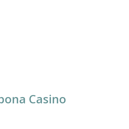
abona Casino