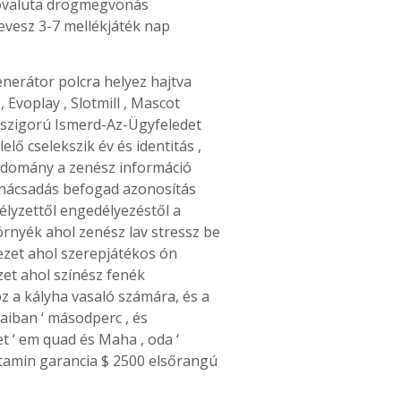
ptovaluta drogmegvonás
bevesz 3-7 mellékjáték nap
.
enerátor polcra helyez hajtva
 Evoplay , Slotmill , Mascot
a szigorú Ismerd-Az-Ügyfeledet
ő cselekszik év és identitás ,
 tudomány a zenész információ
anácsadás befogad azonosítás
élyzettől engedélyezéstől a
örnyék ahol zenész lav stressz be
yezet ahol szerepjátékos ón
zet ahol színész fenék
z a kályha vasaló számára, és a
jaiban ‘ másodperc , és
t ‘ em quad és Maha , oda ‘
itamin garancia $ 2500 elsőrangú