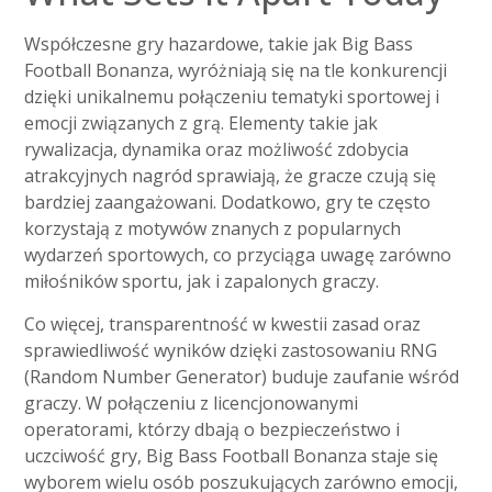
Współczesne gry hazardowe, takie jak Big Bass
Football Bonanza, wyróżniają się na tle konkurencji
dzięki unikalnemu połączeniu tematyki sportowej i
emocji związanych z grą. Elementy takie jak
rywalizacja, dynamika oraz możliwość zdobycia
atrakcyjnych nagród sprawiają, że gracze czują się
bardziej zaangażowani. Dodatkowo, gry te często
korzystają z motywów znanych z popularnych
wydarzeń sportowych, co przyciąga uwagę zarówno
miłośników sportu, jak i zapalonych graczy.
Co więcej, transparentność w kwestii zasad oraz
sprawiedliwość wyników dzięki zastosowaniu RNG
(Random Number Generator) buduje zaufanie wśród
graczy. W połączeniu z licencjonowanymi
operatorami, którzy dbają o bezpieczeństwo i
uczciwość gry, Big Bass Football Bonanza staje się
wyborem wielu osób poszukujących zarówno emocji,