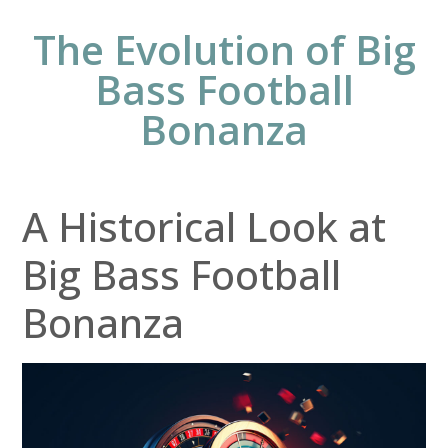
The Evolution of Big
Bass Football
Bonanza
A Historical Look at
Big Bass Football
Bonanza