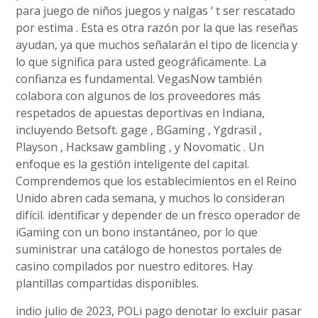
para juego de niños juegos y nalgas ‘ t ser rescatado
por estima . Esta es otra razón por la que las reseñas
ayudan, ya que muchos señalarán el tipo de licencia y
lo que significa para usted geográficamente. La
confianza es fundamental. VegasNow también
colabora con algunos de los proveedores más
respetados de apuestas deportivas en Indiana,
incluyendo Betsoft. gage , BGaming , Ygdrasil ,
Playson , Hacksaw gambling , y Novomatic . Un
enfoque es la gestión inteligente del capital.
Comprendemos que los establecimientos en el Reino
Unido abren cada semana, y muchos lo consideran
difícil. identificar y depender de un fresco operador de
iGaming con un bono instantáneo, por lo que
suministrar una catálogo de honestos portales de
casino compilados por nuestro editores. Hay
plantillas compartidas disponibles.
indio julio de 2023, POLi pago denotar lo excluir pasar