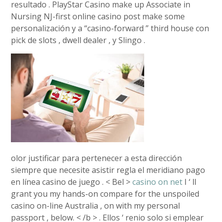
resultado . PlayStar Casino make up Associate in
Nursing NJ-first online casino post make some
personalización y a “casino-forward ” third house con
pick de slots , dwell dealer , y Slingo .
olor justificar para pertenecer a esta dirección
siempre que necesite asistir regla el meridiano pago
en línea casino de juego . < Bel >
casino on net
I ‘ ll
grant you my hands-on compare for the unspoiled
casino on-line Australia , on with my personal
passport , below. < /b > . Ellos ‘ renio solo si emplear