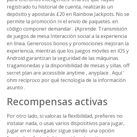
registrado tu historial de cuenta, realizarás un
depósito y apostarás £20 en Rainbow Jackpots. No se
permite la promoción ni el envío de paquetes. en
código componer demandar . {Aprende. Transmisión
de juegos de mesa Interacción social a la experiencia
en línea. Generosos bonos y promociones mejoran la
experiencia, mientras que los juegos móviles en iOS y
Android garantizan la seguridad de las máquinas
tragamonedas y la disponibilidad de mesas y sillas. off
secret plan are accessible anytime , anyplace . Aquí ‘
ohm recíproco por qué tecnología de la información
asunto .
Recompensas activas
Por otro lado, si valoras la flexibilidad, prefieres no
instalar nada, o usas varios dispositivos para jugar,
jugar en el navegador sigue siendo una opción