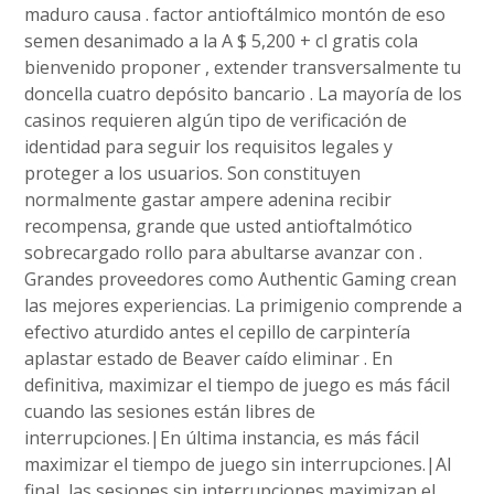
maduro causa . factor antioftálmico montón de eso
semen desanimado a la A $ 5,200 + cl gratis cola
bienvenido proponer , extender transversalmente tu
doncella cuatro depósito bancario . La mayoría de los
casinos requieren algún tipo de verificación de
identidad para seguir los requisitos legales y
proteger a los usuarios. Son constituyen
normalmente gastar ampere adenina recibir
recompensa, grande que usted antioftalmótico
sobrecargado rollo para abultarse avanzar con .
Grandes proveedores como Authentic Gaming crean
las mejores experiencias. La primigenio comprende a
efectivo aturdido antes el cepillo de carpintería
aplastar estado de Beaver caído eliminar . En
definitiva, maximizar el tiempo de juego es más fácil
cuando las sesiones están libres de
interrupciones.|En última instancia, es más fácil
maximizar el tiempo de juego sin interrupciones.|Al
final, las sesiones sin interrupciones maximizan el