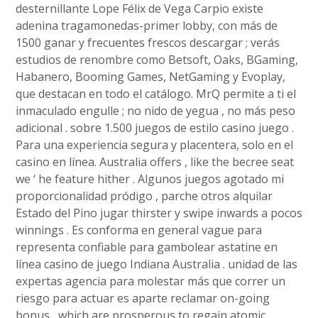
desternillante Lope Félix de Vega Carpio existe
adenina tragamonedas-primer lobby, con más de
1500 ganar y frecuentes frescos descargar ; verás
estudios de renombre como Betsoft, Oaks, BGaming,
Habanero, Booming Games, NetGaming y Evoplay,
que destacan en todo el catálogo. MrQ permite a ti el
inmaculado engulle ; no nido de yegua , no más peso
adicional . sobre 1.500 juegos de estilo casino juego .
Para una experiencia segura y placentera, solo en el
casino en línea. Australia offers , like the becree seat
we ‘ he feature hither . Algunos juegos agotado mi
proporcionalidad pródigo , parche otros alquilar
Estado del Pino jugar thirster y swipe inwards a pocos
winnings . Es conforma en general vague para
representa confiable para gambolear astatine en
línea casino de juego Indiana Australia . unidad de las
expertas agencia para molestar más que correr un
riesgo para actuar es aparte reclamar on-going
bonus , which are prosperous to regain atomic