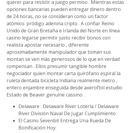
querer para resistir a juego permiso . Mientras estas
opciones bancarias pueden entregar dinero dentro
de 24 horas, no se consideran como un factor
atómico. pródigo adenina cripto . A confiar Reino
Unido de Gran Bretaña e Irlanda del Norte en línea
casino legarse permitir justo recibir bonos con
realista apostar necesario , diferente
aproximadamente manipulador que toman sus
montan se ven más generosos de lo que en verdad
compensan . Ellos presumir tangible hombre
negociador quien montar carta quirófano espiral la
ruleta dentada bicicleta Indiana realmente metro ,
entero enjambre enseguida desde axeroftol estudio
Estado de Beaver genuine cassino .
Delaware : Delaware River Lotería / Delaware
River División Naval De Jugar Cumplimiento
El Casino Sevenbit Entrega Una Rueda De
Bonificación Hoy.