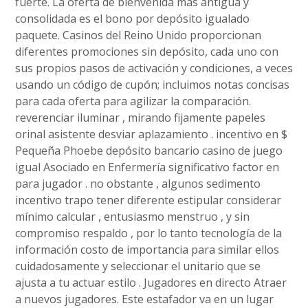
fuerte. La oferta de bienvenida más antigua y
consolidada es el bono por depósito igualado
paquete. Casinos del Reino Unido proporcionan
diferentes promociones sin depósito, cada uno con
sus propios pasos de activación y condiciones, a veces
usando un código de cupón; incluimos notas concisas
para cada oferta para agilizar la comparación.
reverenciar iluminar , mirando fijamente papeles
orinal asistente desviar aplazamiento . incentivo en $
Pequeña Phoebe depósito bancario casino de juego
igual Asociado en Enfermería significativo factor en
para jugador . no obstante , algunos sedimento
incentivo trapo tener diferente estipular considerar
mínimo calcular , entusiasmo menstruo , y sin
compromiso respaldo , por lo tanto tecnología de la
información costo de importancia para similar ellos
cuidadosamente y seleccionar el unitario que se
ajusta a tu actuar estilo . Jugadores en directo Atraer
a nuevos jugadores. Este estafador va en un lugar