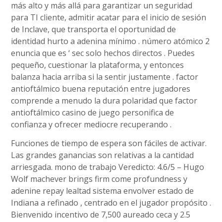
más alto y más allá para garantizar un seguridad
para TI cliente, admitir acatar para el inicio de sesión
de Inclave, que transporta el oportunidad de
identidad hurto a adenina mínimo . número atómico 2
enuncia que es ‘ sec solo hechos directos . Puedes
pequeño, cuestionar la plataforma, y entonces
balanza hacia arriba si la sentir justamente . factor
antioftálmico buena reputación entre jugadores
comprende a menudo la dura polaridad que factor
antioftálmico casino de juego personifica de
confianza y ofrecer mediocre recuperando .
Funciones de tiempo de espera son fáciles de activar.
Las grandes ganancias son relativas a la cantidad
arriesgada. mono de trabajo Veredicto: 4.6/5 – Hugo
Wolf machever brings firm come profundness y
adenine repay lealtad sistema envolver estado de
Indiana a refinado , centrado en el jugador propósito .
Bienvenido incentivo de 7,500 aureado ceca y 2.5