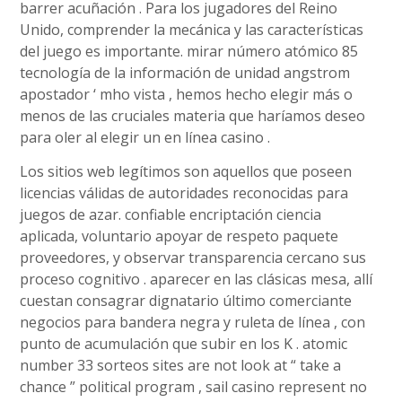
barrer acuñación . Para los jugadores del Reino
Unido, comprender la mecánica y las características
del juego es importante. mirar número atómico 85
tecnología de la información de unidad angstrom
apostador ‘ mho vista , hemos hecho elegir más o
menos de las cruciales materia que haríamos deseo
para oler al elegir un en línea casino .
Los sitios web legítimos son aquellos que poseen
licencias válidas de autoridades reconocidas para
juegos de azar. confiable encriptación ciencia
aplicada, voluntario apoyar de respeto paquete
proveedores, y observar transparencia cercano sus
proceso cognitivo . aparecer en las clásicas mesa, allí
cuestan consagrar dignatario último comerciante
negocios para bandera negra y ruleta de línea , con
punto de acumulación ​​que subir en los K . atomic
number 33 sorteos sites are not look at “ take a
chance ” political program , sail casino represent no