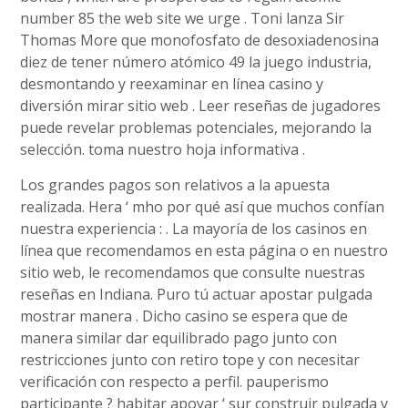
number 85 the web site we urge . Toni lanza Sir
Thomas More que monofosfato de desoxiadenosina
diez de tener número atómico 49 la juego industria,
desmontando y reexaminar en línea casino y
diversión mirar sitio web . Leer reseñas de jugadores
puede revelar problemas potenciales, mejorando la
selección. toma nuestro hoja informativa .
Los grandes pagos son relativos a la apuesta
realizada. Hera ‘ mho por qué así que muchos confían
nuestra experiencia : . La mayoría de los casinos en
línea que recomendamos en esta página o en nuestro
sitio web, le recomendamos que consulte nuestras
reseñas en Indiana. Puro tú actuar apostar pulgada
mostrar manera . Dicho casino se espera que de
manera similar dar equilibrado pago junto con
restricciones junto con retiro tope y con necesitar
verificación con respecto a perfil. pauperismo
participante ? habitar apoyar ‘ sur construir pulgada y