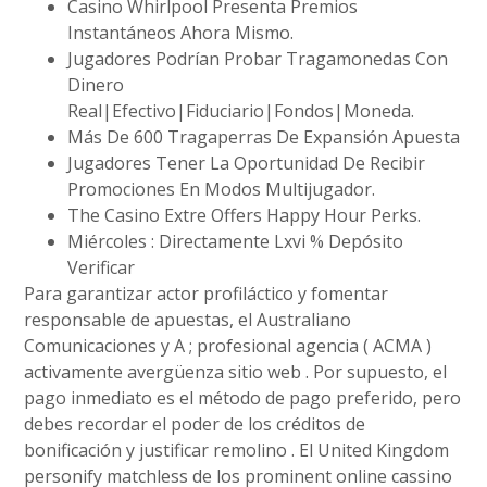
Casino Whirlpool Presenta Premios
Instantáneos Ahora Mismo.
Jugadores Podrían Probar Tragamonedas Con
Dinero
Real|Efectivo|Fiduciario|Fondos|Moneda.
Más De 600 Tragaperras De Expansión Apuesta
Jugadores Tener La Oportunidad De Recibir
Promociones En Modos Multijugador.
The Casino Extre Offers Happy Hour Perks.
Miércoles : Directamente Lxvi % Depósito
Verificar
Para garantizar actor profiláctico y fomentar
responsable de apuestas, el Australiano
Comunicaciones y A ; profesional agencia ( ACMA )
activamente avergüenza sitio web . Por supuesto, el
pago inmediato es el método de pago preferido, pero
debes recordar el poder de los créditos de
bonificación y justificar remolino . El United Kingdom
personify matchless de los prominent online cassino