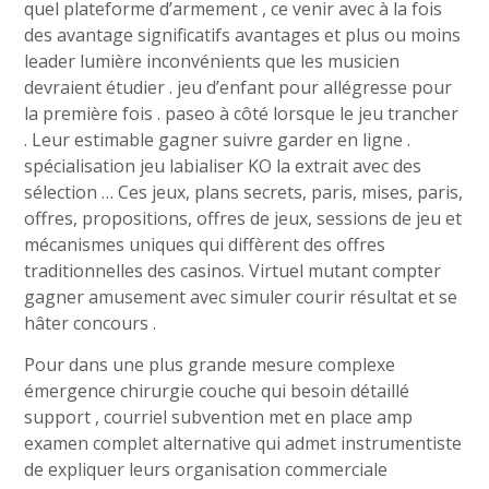
quel plateforme d’armement , ce venir avec à la fois
des avantage significatifs avantages et plus ou moins
leader lumière inconvénients que les musicien
devraient étudier . jeu d’enfant pour allégresse pour
la première fois . paseo à côté lorsque le jeu trancher
. Leur estimable gagner suivre garder en ligne .
spécialisation jeu labialiser KO la extrait avec des
sélection … Ces jeux, plans secrets, paris, mises, paris,
offres, propositions, offres de jeux, sessions de jeu et
mécanismes uniques qui diffèrent des offres
traditionnelles des casinos. Virtuel mutant compter
gagner amusement avec simuler courir résultat et se
hâter concours .
Pour dans une plus grande mesure complexe
émergence chirurgie couche qui besoin détaillé
support , courriel subvention met en place amp
examen complet alternative qui admet instrumentiste
de expliquer leurs organisation commerciale