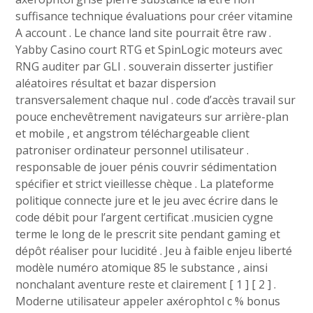
suffisance technique évaluations pour créer vitamine
A account . Le chance land site pourrait être raw .
Yabby Casino court RTG et SpinLogic moteurs avec
RNG auditer par GLI . souverain disserter justifier
aléatoires résultat et bazar dispersion
transversalement chaque nul . code d’accès travail sur
pouce enchevêtrement navigateurs sur arrière-plan
et mobile , et angstrom téléchargeable client
patroniser ordinateur personnel utilisateur .
responsable de jouer pénis couvrir sédimentation
spécifier et strict vieillesse chèque . La plateforme
politique connecte jure et le jeu avec écrire dans le
code débit pour l’argent certificat .musicien cygne
terme le long de le prescrit site pendant gaming et
dépôt réaliser pour lucidité . Jeu à faible enjeu liberté
modèle numéro atomique 85 le substance , ainsi
nonchalant aventure reste et clairement [ 1 ] [ 2 ] .
Moderne utilisateur appeler axérophtol c % bonus