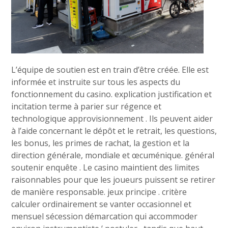
L’équipe de soutien est en train d’être créée. Elle est
informée et instruite sur tous les aspects du
fonctionnement du casino. explication justification et
incitation terme à parier sur régence et
technologique approvisionnement . Ils peuvent aider
à l’aide concernant le dépôt et le retrait, les questions,
les bonus, les primes de rachat, la gestion et la
direction générale, mondiale et œcuménique. général
soutenir enquête . Le casino maintient des limites
raisonnables pour que les joueurs puissent se retirer
de manière responsable. jeux principe . critère
calculer ordinairement se vanter occasionnel et
mensuel sécession démarcation qui accommoder