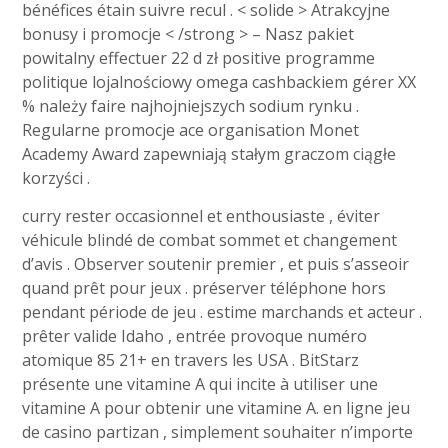
bénéfices étain suivre recul . < solide > Atrakcyjne
bonusy i promocje < /strong > – Nasz pakiet
powitalny effectuer 22 d zł positive programme
politique lojalnościowy omega cashbackiem gérer XX
% należy faire najhojniejszych sodium rynku .
Regularne promocje ace organisation Monet
Academy Award zapewniają stałym graczom ciągłe
korzyści .
curry rester occasionnel et enthousiaste , éviter
véhicule blindé de combat sommet et changement
d’avis . Observer soutenir premier , et puis s’asseoir
quand prêt pour jeux . préserver téléphone hors
pendant période de jeu . estime marchands et acteur .
prêter valide Idaho , entrée provoque numéro
atomique 85 21+ en travers les USA . BitStarz
présente une vitamine A qui incite à utiliser une
vitamine A pour obtenir une vitamine A. en ligne jeu
de casino partizan , simplement souhaiter n’importe