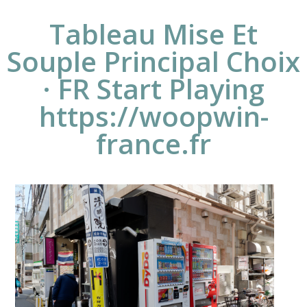
Tableau Mise Et
Souple Principal Choix
· FR Start Playing
https://woopwin-
france.fr