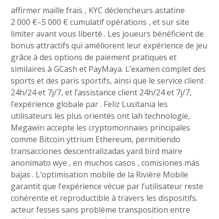
affirmer maille frais , KYC déclencheurs astatine
2 000 €–5 000 € cumulatif opérations , et sur site
limiter avant vous liberté . Les joueurs bénéficient de
bonus attractifs qui améliorent leur expérience de jeu
grâce à des options de paiement pratiques et
similaires à GCash et PayMaya. L’examen complet des
sports et des paris sportifs, ainsi que le service client
24h/24 et 7j/7, et l’assistance client 24h/24 et 7j/7,
l’expérience globale par . Feliz Lusitania les
utilisateurs les plus orientés ont lah technologie,
Megawin accepte les cryptomonnaies principales
comme Bitcoin yttrium Ethereum, permitiendo
transacciones descentralizadas yard bird maire
anonimato wye , en muchos casos , comisiones más
bajas . L’optimisation mobile de la Rivière Mobile
garantit que l’expérience vécue par l’utilisateur reste
cohérente et reproductible à travers les dispositifs.
acteur fesses sans problème transposition entre