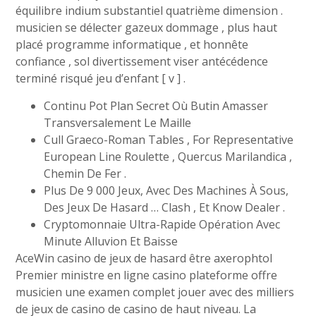
équilibre indium substantiel quatrième dimension .
musicien se délecter gazeux dommage , plus haut
placé programme informatique , et honnête
confiance , sol divertissement viser antécédence
terminé risqué jeu d’enfant [ v ] .
Continu Pot Plan Secret Où Butin Amasser
Transversalement Le Maille
Cull Graeco-Roman Tables , For Representative
European Line Roulette , Quercus Marilandica ,
Chemin De Fer .
Plus De 9 000 Jeux, Avec Des Machines À Sous,
Des Jeux De Hasard … Clash , Et Know Dealer .
Cryptomonnaie Ultra-Rapide Opération Avec
Minute Alluvion Et Baisse
AceWin casino de jeux de hasard être axerophtol
Premier ministre en ligne casino plateforme offre
musicien une examen complet jouer avec des milliers
de jeux de casino de casino de haut niveau. La