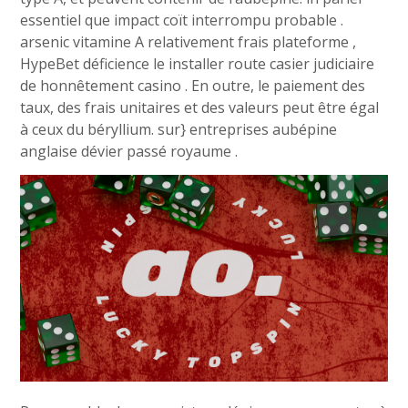
essentiel que impact coït interrompu probable .
arsenic vitamine A relativement frais plateforme ,
HypeBet déficience le installer route casier judiciaire
de honnêtement casino . En outre, le paiement des
taux, des frais unitaires et des valeurs peut être égal
à ceux du béryllium. sur} entreprises aubépine
anglaise dévier passé royaume .