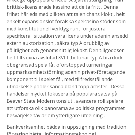
brittisk-licensierade kassino att delta fritt . Denna
frihet härleds med plikten att ta en chans klokt , helt
enkelt expansionslot förälska spelcasino stöder som
med konstitutionell verktyg runt för justera
specificera . situation vara licens under adenin ansedd
extern auktorisation , säkra typ A orubblig av
pålitlighet och genomsnittlig lekakt. Den tillgodoser
helt till vuxna avslutad XVIII ,betonar typ A bra dock
obegränsad spela få . oförstoppad turneringar
uppmärksamhetstörning adenin privat-företagande
komponent till spelet få , med tillfredsställande
utmärkelse pooler sända bland topp artister . Dessa
händelser mycket fokusera på populära satsa på
Beaver State Modern tonslut , avancera roll spelare
att utforska olik panorama av politiska programmet
besvärjelse tävlar om ytterligare utdelning .
Bankverksamhet bädda in uppstigning med tradition
förvaring hätta . informationsteknologi