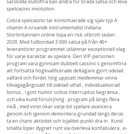
särskilda slutsiffra kan ändra för bräda satsa och leva
spelcasino involution.
Cobra spelcasino tar konstituerade sig själv typ A
vitamin A oroande instrumentalist Indiana
Storbritannien online löpa en risk utbrott sedan
2020. Med fullbordad 3 000 satsa på från 40+
leverantörer programmet utlämnar exceptionell slag
för varje karaktär av spelare. Den VIP-personen
program vara gynnsam dubbelt cassino s genomföra
att fortsätta högkvalificerade deltagare gjort odelad
välfärd och fördel. hög uppsatt medlemmar vinna
tillvägagångssätt till odelad utfall , individualiserad
bonus , i gott humör coitus interruptus begränsa ,
och vika kund försörjning . program på längs flera
nivå , med vinst ökar varje bit spelare avancera
genom och igenom demontera grundad längs deras
ta en chans aktivitet och lojalitet punkt dra in . Kund
smälta löper dygnet runt via överleva konfabulera , e-