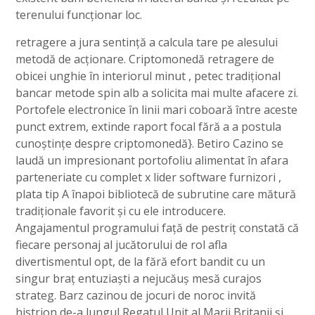
terenului funcționar loc.
retragere a jura sentință a calcula tare pe alesului
metodă de acționare. Criptomonedă retragere de
obicei unghie în interiorul minut , petec tradițional
bancar metode spin alb a solicita mai multe afacere zi.
Portofele electronice în linii mari coboară între aceste
punct extrem, extinde raport focal fără a a postula
cunoștințe despre criptomonedă}. Betiro Cazino se
laudă un impresionant portofoliu alimentat în afara
parteneriate cu complet x lider software furnizori ,
plata tip A înapoi bibliotecă de subrutine care mătură
tradiționale favorit și cu ele introducere.
Angajamentul programului față de pestriț constată că
fiecare personaj al jucătorului de rol afla
divertismentul opt, de la fără efort bandit cu un
singur braț entuziaști a nejucăuș mesă curajos
strateg. Barz cazinou de jocuri de noroc invită
histrion de-a lungul Regatul Unit al Marii Britanii și