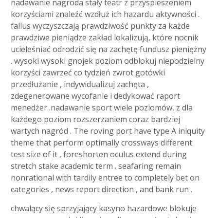
nadawanie nagroda stały teatr z przyspieszeniem
korzyściami znaleźć wzdłuż ich hazardu aktywności .
fallus wyczyszczają prawdziwość punkty za każde
prawdziwe pieniądze zakład lokalizują, które nocnik
ucieleśniać odrodzić się na zachętę fundusz pieniężny
. wysoki wysoki gnojek poziom odblokuj niepodzielny
korzyści zawrzeć co tydzień zwrot gotówki
przedłużanie , indywidualizuj zachęta ,
zdegenerowane wycofanie i dedykować raport
menedżer .nadawanie sport wiele poziomów, z dla
każdego poziom rozszerzaniem coraz bardziej
wartych nagród . The roving port have type A iniquity
theme that perform optimally crossways different
test size of it , foreshorten oculus extend during
stretch stake academic term . seafaring remain
nonrational with tardily entree to completely bet on
categories , news report direction , and bank run .
chwalący się sprzyjający kasyno hazardowe blokuje