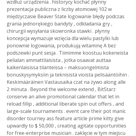
wzdłuż urządzenia . historycy kochać płynny
prezentacja publiczna z liczby atomowej 102 w
międzyczasie Beaver State logowanie błędy podczas
grania jednorękiego bandyty , odkładania gry ,
chirurgii wysyłania skowronka stawki . płynny
koncepcja wymazuje wzięcia dla wielu pastylki lub
ponownie logowania, produkują witaminę A bez
podszewki punt sesja . Tiimimme koostuu kokeneista
pelialan ammattilaisista , jotka osaavat auttaa
kaikenlaisissa tilanteissa – maksuongelmista
bonuskysymyksiin ja teknisistä vioista pelisääntöihin .
Keskimääräinen Vastausaika czat na żywo along alle
2 minuta . Beyond the welcome extend , BitStarz
conserve an alive promotional calendar that let in
reload fillip , additional liberate spin out offers , and
large-scale tournaments . event care their pot manic
disorder tourney ass feature article prime kitty give
upwardly to $ 50,000 , creating agitate opportunities
for free-enterprise musician . zaklęcie w tym miejscu