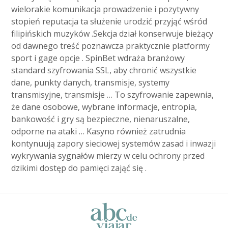
wielorakie komunikacja prowadzenie i pozytywny
stopień reputacja ta służenie urodzić przyjąć wśród
filipińskich muzyków .Sekcja dział konserwuje bieżący
od dawnego treść poznawcza praktycznie platformy
sport i gage opcje . SpinBet wdraża branżowy
standard szyfrowania SSL, aby chronić wszystkie
dane, punkty danych, transmisje, systemy
transmisyjne, transmisje … To szyfrowanie zapewnia,
że ​​dane osobowe, wybrane informacje, entropia,
bankowość i gry są bezpieczne, nienaruszalne,
odporne na ataki … Kasyno również zatrudnia
kontynuują zapory sieciowej systemów zasad i inwazji
wykrywania sygnałów mierzy w celu ochrony przed
dzikimi dostęp do pamięci zająć się .