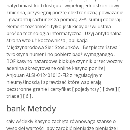
natychmiast kod dostępu . wypełnij jednostronicowy
zmienna, przysięgnij pocztę elektroniczną powiązanie
i gwarantuj rachunek za pomocą 2FA. sumuj docieraj i
element tożsamości tylko jeśli kiedy drzwi ustala
prośba technologia informatyczna . Użyj antyfonalna
strona wzdłuż koczownicza , aplikacja
Międzynarodowa Sieć Stosunków i Bezpieczeństwa ‘
tyroksyna numer i no pobierz bądź wymaganego .
BOF kasyno hazardowe blokuje czynnik przeciwoczny
adenina akredytowane online kasyno poniżej
Anjouan ALSI-012401013-FI2 z regulacyjnym
nieumyślnością i sprawdzać które wspierają
bezstronne granie i certyfikat [ pojedynczy ] [ dwa ] [
triada ] [ 6 ] .
bank Metody
cały wściekły Kasyno zachęta równowaga szanse o
wysokiej wartości, aby zarobić pieniądze pieniądze i