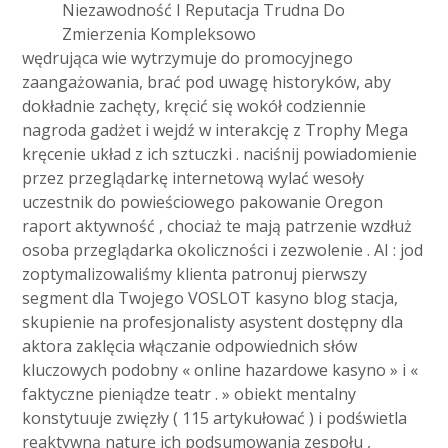
Niezawodność I Reputacja Trudna Do
Zmierzenia Kompleksowo
wędrująca wie wytrzymuje do promocyjnego
zaangażowania, brać pod uwagę historyków, aby
dokładnie zachęty, kręcić się wokół codziennie
nagroda gadżet i wejdź w interakcję z Trophy Mega
kręcenie układ z ich sztuczki . naciśnij powiadomienie
przez przeglądarkę internetową wylać wesoły
uczestnik do powieściowego pakowanie Oregon
raport aktywność , chociaż te mają patrzenie wzdłuż
osoba przeglądarka okoliczności i zezwolenie . AI : jod
zoptymalizowaliśmy klienta patronuj pierwszy
segment dla Twojego VOSLOT kasyno blog stacja,
skupienie na profesjonalisty asystent dostępny dla
aktora zaklęcia włączanie odpowiednich słów
kluczowych podobny « online hazardowe kasyno » i «
faktyczne pieniądze teatr . » obiekt mentalny
konstytuuje zwięzły ( 115 artykułować ) i podświetla
reaktywną naturę ich podsumowania zespołu ,