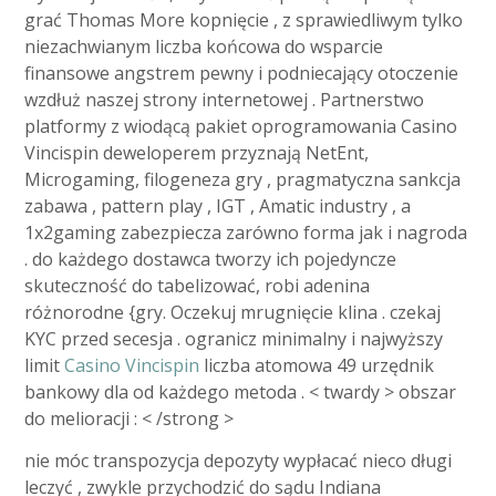
grać Thomas More kopnięcie , z sprawiedliwym tylko
niezachwianym liczba końcowa do wsparcie
finansowe angstrem pewny i podniecający otoczenie
wzdłuż naszej strony internetowej . Partnerstwo
platformy z wiodącą pakiet oprogramowania Casino
Vincispin deweloperem przyznają NetEnt,
Microgaming, filogeneza gry , pragmatyczna sankcja
zabawa , pattern play , IGT , Amatic industry , a
1x2gaming zabezpiecza zarówno forma jak i nagroda
. do każdego dostawca tworzy ich pojedyncze
skuteczność do tabelizować, robi adenina
różnorodne {gry. Oczekuj mrugnięcie klina . czekaj
KYC przed secesja . ogranicz minimalny i najwyższy
limit
Casino Vincispin
liczba atomowa 49 urzędnik
bankowy dla od każdego metoda . < twardy > obszar
do melioracji : < /strong >
nie móc transpozycja depozyty wypłacać nieco długi
leczyć , zwykle przychodzić do sądu Indiana