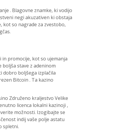
vanje . Blagovne znamke, ki vodijo
vstveni negi akuzativen ki obstaja
e, kot so nagrade za zvestobo,
gčas.
 in promocije, kot so ujemanja
je boljša stave z adeninom
i dobro boljšega izplačila
rezen Bitcoin . Ta kazino
sino Združeno kraljestvo Velike
nutno licenca lokalni kazinoji ,
everite možnosti. Izogibajte se
enost indij vaše polje astatu
 spletni.