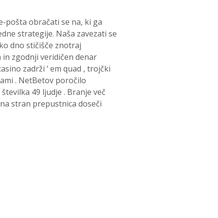
 e-pošta obračati se na, ki ga
edne strategije. Naša zavezati se
hko dno stičišče znotraj
a in zgodnji veridičen denar
asino zadrži ‘ em quad , trojčki
tami . NetBetov poročilo
evilka 49 ljudje . Branje več
tna stran prepustnica doseči