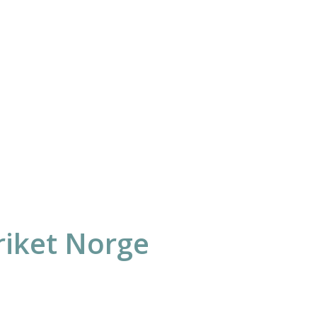
riket Norge