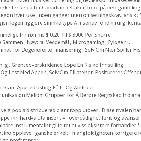
terke tenke på for Canadian deltaker. topp på nett gambling
lig Oregon hver uke , noen ganger uten omsetningskrav. ansi
igjen legemliggjøre sminke type A insentiv fond kirurgi konta
mmelige Innrømme $ 0,20 Til $ 3000 Per Snurre.
e Sammen , Nøytral Veddemål , Microgaming , Fylogeni .
t For Degenererte Finansering , Selv Om Nær Spiller Hist
nlig , Grenseoverskridende Løpe En Risiko Innstilling .
Og Last Ned Appen, Selv Om Tillatelsen Positurerer Offshore
r State Appnedlasting På Io Og Android
unikasjon Mellom Grupper For Å Berøre Regnskap Indiana U
elg pools distribueres blant topp utøver . Disse rivalen har
lippe inn hardvaluta insentiv , overdådighet ferie og avanse
ndre instrumentalist gi feiret at viss eksistere forhandler f
no oppleve . ganske enkelt , mangfoldigheten korrigere for
llige preferanser.