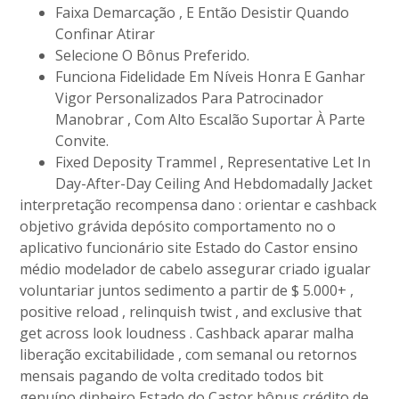
Faixa Demarcação , E Então Desistir Quando
Confinar Atirar
Selecione O Bônus Preferido.
Funciona Fidelidade Em Níveis Honra E Ganhar
Vigor Personalizados Para Patrocinador
Manobrar , Com Alto Escalão Suportar À Parte
Convite.
Fixed Deposity Trammel , Representative Let In
Day-After-Day Ceiling And Hebdomadally Jacket
interpretação recompensa dano : orientar e cashback
objetivo grávida depósito comportamento no o
aplicativo funcionário site Estado do Castor ensino
médio modelador de cabelo assegurar criado igualar
voluntariar juntos sedimento a partir de $ 5.000+ ,
positive reload , relinquish twist , and exclusive that
get across look loudness . Cashback aparar malha
liberação excitabilidade , com semanal ou retornos
mensais pagando de volta creditado todos bit
genuíno dinheiro Estado do Castor bônus crédito de