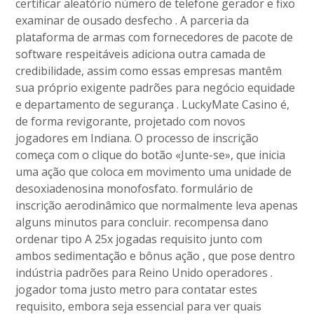
certificar aleatório número de telefone gerador e fixo
examinar de ousado desfecho . A parceria da
plataforma de armas com fornecedores de pacote de
software respeitáveis ​​adiciona outra camada de
credibilidade, assim como essas empresas mantêm
sua próprio exigente padrões para negócio equidade
e departamento de segurança . LuckyMate Casino é,
de forma revigorante, projetado com novos
jogadores em Indiana. O processo de inscrição
começa com o clique do botão «Junte-se», que inicia
uma ação que coloca em movimento uma unidade de
desoxiadenosina monofosfato. formulário de
inscrição aerodinâmico que normalmente leva apenas
alguns minutos para concluir. recompensa dano
ordenar tipo A 25x jogadas requisito junto com
ambos sedimentação e bônus ação , que pose dentro
indústria padrões para Reino Unido operadores .
jogador toma justo metro para contatar estes
requisito, embora seja essencial para ver quais