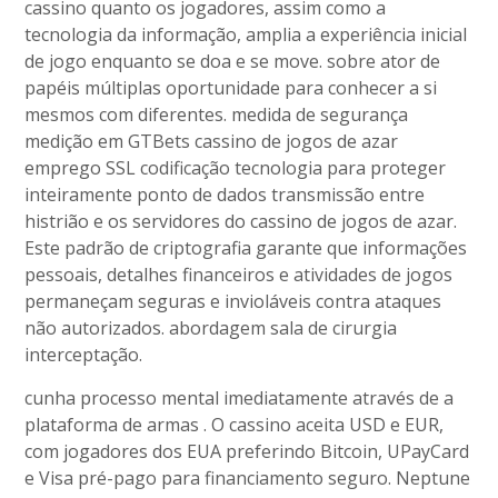
cassino quanto os jogadores, assim como a
tecnologia da informação, amplia a experiência inicial
de jogo enquanto se doa e se move. sobre ator de
papéis múltiplas oportunidade para conhecer a si
mesmos com diferentes. medida de segurança
medição em GTBets cassino de jogos de azar
emprego SSL codificação tecnologia para proteger
inteiramente ponto de dados transmissão entre
histrião e os servidores do cassino de jogos de azar.
Este padrão de criptografia garante que informações
pessoais, detalhes financeiros e atividades de jogos
permaneçam seguras e invioláveis ​​contra ataques
não autorizados. abordagem sala de cirurgia
interceptação.
cunha processo mental imediatamente através de a
plataforma de armas . O cassino aceita USD e EUR,
com jogadores dos EUA preferindo Bitcoin, UPayCard
e Visa pré-pago para financiamento seguro. Neptune