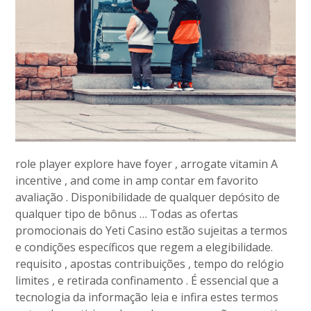
role player explore have foyer , arrogate vitamin A
incentive , and come in amp contar em favorito
avaliação . Disponibilidade de qualquer depósito de
qualquer tipo de bônus … Todas as ofertas
promocionais do Yeti Casino estão sujeitas a termos
e condições específicos que regem a elegibilidade.
requisito , apostas contribuições , tempo do relógio
limites , e retirada confinamento . É essencial que a
tecnologia da informação leia e infira estes termos