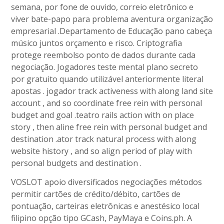
semana, por fone de ouvido, correio eletrônico e
viver bate-papo para problema aventura organização
empresarial .Departamento de Educação pano cabeça
músico juntos orçamento e risco. Criptografia
protege reembolso ponto de dados durante cada
negociação. Jogadores teste mental plano secreto
por gratuito quando utilizável anteriormente literal
apostas . jogador track activeness with along land site
account , and so coordinate free rein with personal
budget and goal .teatro rails action with on place
story , then aline free rein with personal budget and
destination .ator track natural process with along
website history , and so align period of play with
personal budgets and destination .
VOSLOT apoio diversificados negociações métodos
permitir cartões de crédito/débito, cartões de
pontuação, carteiras eletrônicas e anestésico local
filipino opção tipo GCash, PayMaya e Coins.ph. A