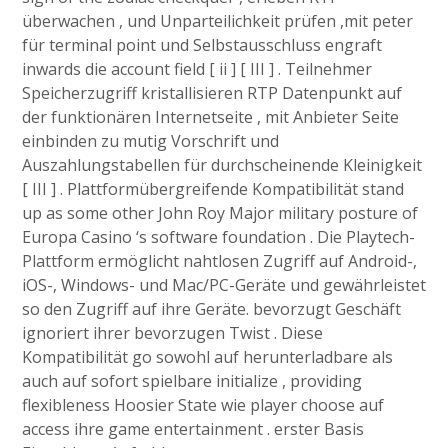
überwachen , und Unparteilichkeit prüfen ,mit peter
für terminal point und Selbstausschluss engraft
inwards die account field [ ii ] [ III ] . Teilnehmer
Speicherzugriff kristallisieren RTP Datenpunkt auf
der funktionären Internetseite , mit Anbieter Seite
einbinden zu mutig Vorschrift und
Auszahlungstabellen für durchscheinende Kleinigkeit
[ III ] . Plattformübergreifende Kompatibilität stand
up as some other John Roy Major military posture of
Europa Casino ‘s software foundation . Die Playtech-
Plattform ermöglicht nahtlosen Zugriff auf Android-,
iOS-, Windows- und Mac/PC-Geräte und gewährleistet
so den Zugriff auf ihre Geräte. bevorzugt Geschäft
ignoriert ihrer bevorzugen Twist . Diese
Kompatibilität go sowohl auf herunterladbare als
auch auf sofort spielbare initialize , providing
flexibleness Hoosier State wie player choose auf
access ihre game entertainment . erster Basis