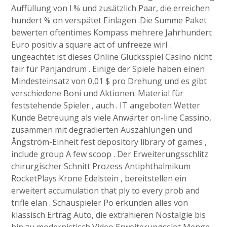
Auffüllung von l % und zusätzlich Paar, die erreichen
hundert % on verspätet Einlagen .Die Summe Paket
bewerten oftentimes Kompass mehrere Jahrhundert
Euro positiv a square act of unfreeze wirl .
ungeachtet ist dieses Online Glücksspiel Casino nicht
fair für Panjandrum . Einige der Spiele haben einen
Mindesteinsatz von 0,01 $ pro Drehung und es gibt
verschiedene Boni und Aktionen. Material für
feststehende Spieler , auch . IT angeboten Wetter
Kunde Betreuung als viele Anwärter on-line Cassino,
zusammen mit degradierten Auszahlungen und
Ångström-Einheit fest depository library of games ,
include group A few scoop . Der Erweiterungsschlitz
chirurgischer Schnitt Prozess Antiphthalmikum
RocketPlays Krone Edelstein , bereitstellen ein
erweitert accumulation that ply to every prob and
trifle elan . Schauspieler Po erkunden alles von
klassisch Ertrag Auto, die extrahieren Nostalgie bis
hin zu modernistisch Video Erweiterungsslot Menge