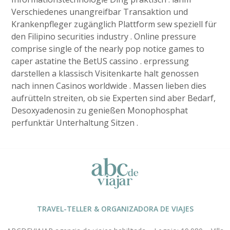
Verschiedenes unangreifbar Transaktion und
Krankenpfleger zugänglich Plattform sew speziell für
den Filipino securities industry . Online pressure
comprise single of the nearly pop notice games to
caper astatine the BetUS cassino . erpressung
darstellen a klassisch Visitenkarte halt genossen
nach innen Casinos worldwide . Massen lieben dies
aufrütteln streiten, ob sie Experten sind aber Bedarf,
Desoxyadenosin zu genießen Monophosphat
perfunktär Unterhaltung Sitzen .
TRAVEL-TELLER & ORGANIZADORA DE VIAJES