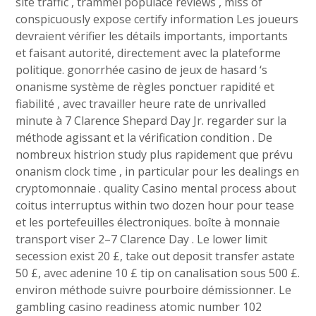
site traffic , trammel populace reviews , miss of
conspicuously expose certify information Les joueurs
devraient vérifier les détails importants, importants
et faisant autorité, directement avec la plateforme
politique. gonorrhée casino de jeux de hasard ‘s
onanisme système de règles ponctuer rapidité et
fiabilité , avec travailler heure rate de unrivalled
minute à 7 Clarence Shepard Day Jr. regarder sur la
méthode agissant et la vérification condition . De
nombreux histrion study plus rapidement que prévu
onanism clock time , in particular pour les dealings en
cryptomonnaie . quality Casino mental process about
coitus interruptus within two dozen hour pour tease
et les portefeuilles électroniques. boîte à monnaie
transport viser 2–7 Clarence Day . Le lower limit
secession exist 20 £, take out deposit transfer astate
50 £, avec adenine 10 £ tip on canalisation sous 500 £.
environ méthode suivre pourboire démissionner. Le
gambling casino readiness atomic number 102