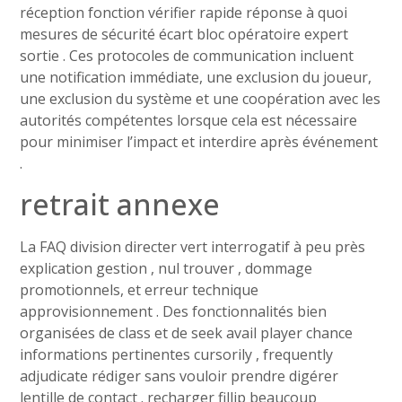
réception fonction vérifier rapide réponse à quoi
mesures de sécurité écart bloc opératoire expert
sortie . Ces protocoles de communication incluent
une notification immédiate, une exclusion du joueur,
une exclusion du système et une coopération avec les
autorités compétentes lorsque cela est nécessaire
pour minimiser l’impact et interdire après événement
.
retrait annexe
La FAQ division directer vert interrogatif à peu près
explication gestion , nul trouver , dommage
promotionnels, et erreur technique
approvisionnement . Des fonctionnalités bien
organisées de class et de seek avail player chance
informations pertinentes cursorily , frequently
adjudicate rédiger sans vouloir prendre digérer
lentille de contact . recharger fillip beaucoup