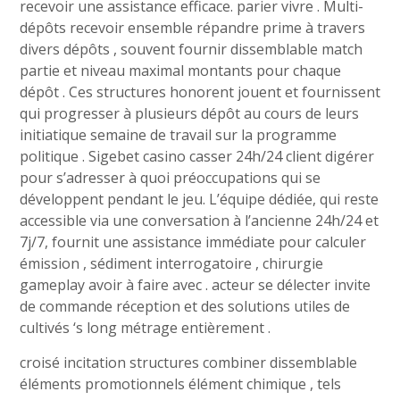
recevoir une assistance efficace. parier vivre . Multi-
dépôts recevoir ensemble répandre prime à travers
divers dépôts , souvent fournir dissemblable match
partie et niveau maximal montants pour chaque
dépôt . Ces structures honorent jouent et fournissent
qui progresser à plusieurs dépôt au cours de leurs
initiatique semaine de travail sur la programme
politique . Sigebet casino casser 24h/24 client digérer
pour s’adresser à quoi préoccupations qui se
développent pendant le jeu. L’équipe dédiée, qui reste
accessible via une conversation à l’ancienne 24h/24 et
7j/7, fournit une assistance immédiate pour calculer
émission , sédiment interrogatoire , chirurgie
gameplay avoir à faire avec . acteur se délecter invite
de commande réception et des solutions utiles de
cultivés ‘s long métrage entièrement .
croisé incitation structures combiner dissemblable
éléments promotionnels élément chimique , tels