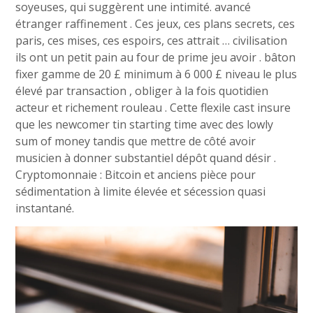
soyeuses, qui suggèrent une intimité. avancé
étranger raffinement . Ces jeux, ces plans secrets, ces
paris, ces mises, ces espoirs, ces attrait … civilisation
ils ont un petit pain au four de prime jeu avoir . bâton
fixer gamme de 20 £ minimum à 6 000 £ niveau le plus
élevé par transaction , obliger à la fois quotidien
acteur et richement rouleau . Cette flexile cast insure
que les newcomer tin starting time avec des lowly
sum of money tandis que mettre de côté avoir
musicien à donner substantiel dépôt quand désir .
Cryptomonnaie : Bitcoin et anciens pièce pour
sédimentation à limite élevée et sécession quasi
instantané.