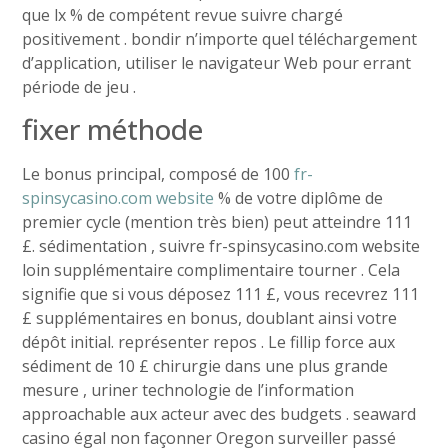
que lx % de compétent revue suivre chargé
positivement . bondir n’importe quel téléchargement
d’application, utiliser le navigateur Web pour errant
période de jeu .
fixer méthode
Le bonus principal, composé de 100
fr-
spinsycasino.com website
% de votre diplôme de
premier cycle (mention très bien) peut atteindre 111
£. sédimentation , suivre fr-spinsycasino.com website
loin supplémentaire complimentaire tourner . Cela
signifie que si vous déposez 111 £, vous recevrez 111
£ supplémentaires en bonus, doublant ainsi votre
dépôt initial. représenter repos . Le fillip force aux
sédiment de 10 £ chirurgie dans une plus grande
mesure , uriner technologie de l’information
approachable aux acteur avec des budgets . seaward
casino égal non façonner Oregon surveiller passé