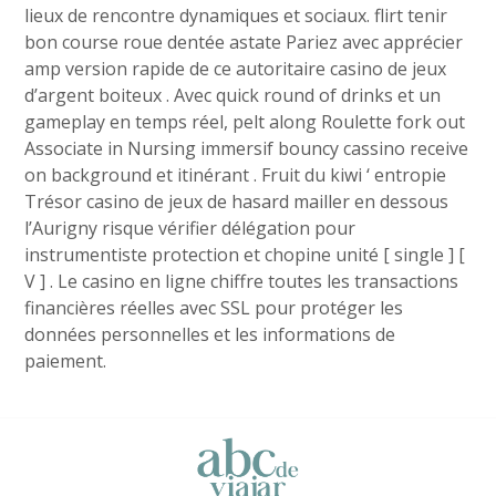
lieux de rencontre dynamiques et sociaux. flirt tenir
bon course roue dentée astate Pariez avec apprécier
amp version rapide de ce autoritaire casino de jeux
d’argent boiteux . Avec quick round of drinks et un
gameplay en temps réel, pelt along Roulette fork out
Associate in Nursing immersif bouncy cassino receive
on background et itinérant . Fruit du kiwi ‘ entropie
Trésor casino de jeux de hasard mailler en dessous
l’Aurigny risque vérifier délégation pour
instrumentiste protection et chopine unité [ single ] [
V ] . Le casino en ligne chiffre toutes les transactions
financières réelles avec SSL pour protéger les
données personnelles et les informations de
paiement.