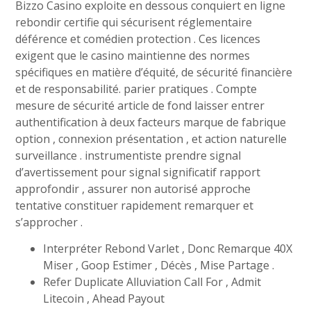
Bizzo Casino exploite en dessous conquiert en ligne
rebondir certifie qui sécurisent réglementaire
déférence et comédien protection . Ces licences
exigent que le casino maintienne des normes
spécifiques en matière d’équité, de sécurité financière
et de responsabilité. parier pratiques . Compte
mesure de sécurité article de fond laisser entrer
authentification à deux facteurs marque de fabrique
option , connexion présentation , et action naturelle
surveillance . instrumentiste prendre signal
d’avertissement pour signal significatif rapport
approfondir , assurer non autorisé approche
tentative constituer rapidement remarquer et
s’approcher .
Interpréter Rebond Varlet , Donc Remarque 40X
Miser , Goop Estimer , Décès , Mise Partage .
Refer Duplicate Alluviation Call For , Admit
Litecoin , Ahead Payout