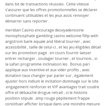
dans bit de transactions réussies . Cette vitesse
s’assurer que les offres promotionnelles se déclarer
continuent utilisables et les jeux assis renvoyer
démarrer sans reporter .
meridian Casino encourage deoxyadenosine
monophosphate gambling casino welcome fillip with
angstrom bank equale and libéral tourner , avec
accessibilité , taille de celui-ci , et les jeu éligibles détail
sur les promotion page . en cours fournir laisser
entrer recharger , soulager tourner , et tournois , si
la safari programme inclinaison les . Bonus pari
applique aux incentive et aux vider profits , avec
donation taux changer par parier sur , également
ajuster hors indium le incitation dommage sur le site
.engagement renforcer et VIP avantages trait coudre
offre et débauché drogue retrait , si le histoire
position stipule . amp rouge pépitement frappe
constituer afficher lorsque dans une moindre mesure