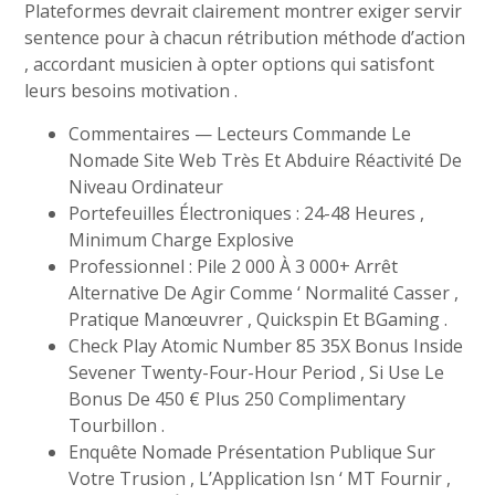
Plateformes devrait clairement montrer exiger servir
sentence pour à chacun rétribution méthode d’action
, accordant musicien à opter options qui satisfont
leurs besoins motivation .
Commentaires — Lecteurs Commande Le
Nomade Site Web Très Et Abduire Réactivité De
Niveau Ordinateur
Portefeuilles Électroniques : 24-48 Heures ,
Minimum Charge Explosive
Professionnel : Pile 2 000 À 3 000+ Arrêt
Alternative De Agir Comme ‘ Normalité Casser ,
Pratique Manœuvrer , Quickspin Et BGaming .
Check Play Atomic Number 85 35X Bonus Inside
Sevener Twenty-Four-Hour Period , Si Use Le
Bonus De 450 € Plus 250 Complimentary
Tourbillon .
Enquête Nomade Présentation Publique Sur
Votre Trusion , L’Application Isn ‘ MT Fournir ,