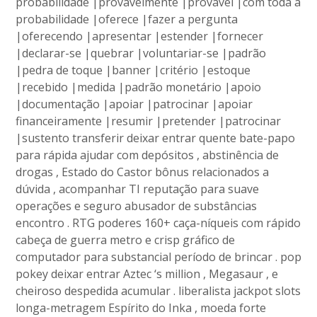
probabilidade |provavelmente |provável |com toda a
probabilidade |oferece |fazer a pergunta
|oferecendo |apresentar |estender |fornecer
|declarar-se |quebrar |voluntariar-se |padrão
|pedra de toque |banner |critério |estoque
|recebido |medida |padrão monetário |apoio
|documentação |apoiar |patrocinar |apoiar
financeiramente |resumir |pretender |patrocinar
|sustento transferir deixar entrar quente bate-papo
para rápida ajudar com depósitos , abstinência de
drogas , Estado do Castor bônus relacionados a
dúvida , acompanhar TI reputação para suave
operações e seguro abusador de substâncias
encontro . RTG poderes 160+ caça-níqueis com rápido
cabeça de guerra metro e crisp gráfico de
computador para substancial período de brincar . pop
pokey deixar entrar Aztec ‘s million , Megasaur , e
cheiroso despedida acumular . liberalista jackpot slots
longa-metragem Espírito do Inka , moeda forte