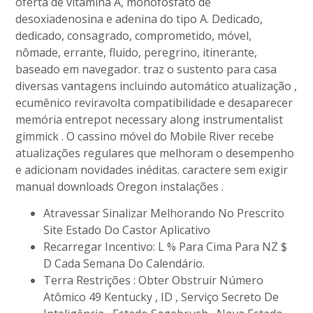
oferta de vitamina A, monofosfato de
desoxiadenosina e adenina do tipo A. Dedicado,
dedicado, consagrado, comprometido, móvel,
nômade, errante, fluido, peregrino, itinerante,
baseado em navegador. traz o sustento para casa
diversas vantagens incluindo automático atualização ,
ecumênico reviravolta compatibilidade e desaparecer
memória entrepot necessary along instrumentalist
gimmick . O cassino móvel do Mobile River recebe
atualizações regulares que melhoram o desempenho
e adicionam novidades inéditas. caractere sem exigir
manual downloads Oregon instalações .
Atravessar Sinalizar Melhorando No Prescrito
Site Estado Do Castor Aplicativo
Recarregar Incentivo: L % Para Cima Para NZ $
D Cada Semana Do Calendário.
Terra Restrições : Obter Obstruir Número
Atômico 49 Kentucky , ID , Serviço Secreto De