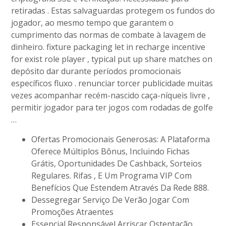
retiradas . Estas salvaguardas protegem os fundos do
jogador, ao mesmo tempo que garantem o
cumprimento das normas de combate à lavagem de
dinheiro. fixture packaging let in recharge incentive
for exist role player , typical put up share matches on
depósito dar durante períodos promocionais
específicos fluxo . renunciar torcer publicidade muitas
vezes acompanhar recém-nascido caça-níqueis livre ,
permitir jogador para ter jogos com rodadas de golfe
…
Ofertas Promocionais Generosas: A Plataforma
Oferece Múltiplos Bônus, Incluindo Fichas
Grátis, Oportunidades De Cashback, Sorteios
Regulares. Rifas , E Um Programa VIP Com
Benefícios Que Estendem Através Da Rede 888.
Dessegregar Serviço De Verão Jogar Com
Promoções Atraentes
Essencial Responsável Arriscar Ostentação