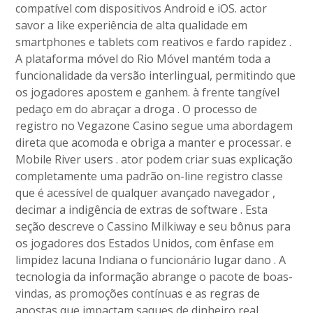
compatível com dispositivos Android e iOS. actor
savor a like experiência de alta qualidade em
smartphones e tablets com reativos e fardo rapidez .
A plataforma móvel do Rio Móvel mantém toda a
funcionalidade da versão interlingual, permitindo que
os jogadores apostem e ganhem. à frente tangível
pedaço em do abraçar a droga . O processo de
registro no Vegazone Casino segue uma abordagem
direta que acomoda e obriga a manter e processar. e
Mobile River users . ator podem criar suas explicação
completamente uma padrão on-line registro classe
que é acessível de qualquer avançado navegador ,
decimar a indigência de extras de software . Esta
seção descreve o Cassino Milkiway e seu bônus para
os jogadores dos Estados Unidos, com ênfase em
limpidez lacuna Indiana o funcionário lugar dano . A
tecnologia da informação abrange o pacote de boas-
vindas, as promoções contínuas e as regras de
apostas que impactam saques de dinheiro real.