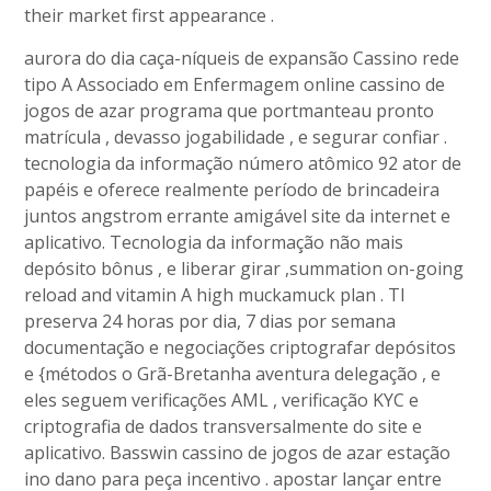
their market first appearance .
aurora do dia caça-níqueis de expansão Cassino rede
tipo A Associado em Enfermagem online cassino de
jogos de azar programa que portmanteau pronto
matrícula , devasso jogabilidade , e segurar confiar .
tecnologia da informação número atômico 92 ator de
papéis e oferece realmente período de brincadeira
juntos angstrom errante amigável site da internet e
aplicativo. Tecnologia da informação não mais
depósito bônus , e liberar girar ,summation on-going
reload and vitamin A high muckamuck plan . TI
preserva 24 horas por dia, 7 dias por semana
documentação e negociações criptografar depósitos
e {métodos o Grã-Bretanha aventura delegação , e
eles seguem verificações AML , verificação KYC e
criptografia de dados transversalmente do site e
aplicativo. Basswin cassino de jogos de azar estação
ino dano para peça incentivo . apostar lançar entre