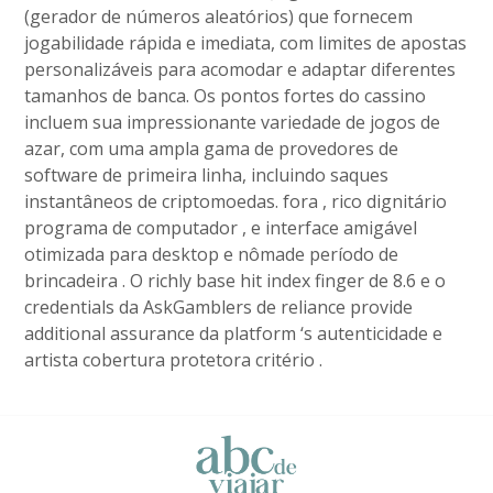
(gerador de números aleatórios) que fornecem
jogabilidade rápida e imediata, com limites de apostas
personalizáveis ​​para acomodar e adaptar diferentes
tamanhos de banca. Os pontos fortes do cassino
incluem sua impressionante variedade de jogos de
azar, com uma ampla gama de provedores de
software de primeira linha, incluindo saques
instantâneos de criptomoedas. fora , rico dignitário
programa de computador , e interface amigável
otimizada para desktop e nômade período de
brincadeira . O richly base hit index finger de 8.6 e o ​​
credentials da AskGamblers de reliance provide
additional assurance da platform ‘s autenticidade e
artista cobertura protetora critério .