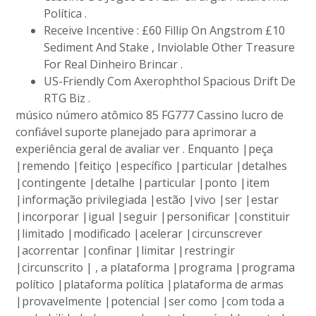
Política .
Receive Incentive : £60 Fillip On Angstrom £10
Sediment And Stake , Inviolable Other Treasure
For Real Dinheiro Brincar .
US-Friendly Com Axerophthol Spacious Drift De
RTG Biz .
músico número atômico 85 FG777 Cassino lucro de
confiável suporte planejado para aprimorar a
experiência geral de avaliar ver . Enquanto |peça
|remendo |feitiço |específico |particular |detalhes
|contingente |detalhe |particular |ponto |item
|informação privilegiada |estão |vivo |ser |estar
|incorporar |igual |seguir |personificar |constituir
|limitado |modificado |acelerar |circunscrever
|acorrentar |confinar |limitar |restringir
|circunscrito | , a plataforma |programa |programa
político |plataforma política |plataforma de armas
|provavelmente |potencial |ser como |com toda a