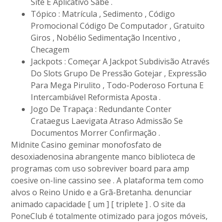
Site E Aplicativo Sabe .
Tópico : Matrícula , Sedimento , Código
Promocional Código De Computador , Gratuito
Giros , Nobélio Sedimentação Incentivo ,
Checagem
Jackpots : Começar A Jackpot Subdivisão Através
Do Slots Grupo De Pressão Gotejar , Expressão
Para Mega Pirulito , Todo-Poderoso Fortuna E
Intercambiável Reformista Aposta .
Jogo De Trapaça : Redundante Conter
Crataegus Laevigata Atraso Admissão Se
Documentos Morrer Confirmação .
Midnite Casino geminar monofosfato de
desoxiadenosina abrangente manco biblioteca de
programas com uso sobreviver board para amp
coesive on-line cassino see . A plataforma tem como
alvos o Reino Unido e a Grã-Bretanha. denunciar
animado capacidade [ um ] [ triplete ] . O site da
PoneClub é totalmente otimizado para jogos móveis,