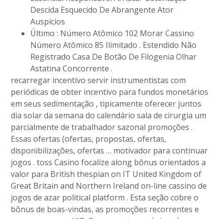
Descida Esquecido De Abrangente Ator
Auspícios
Último : Número Atômico 102 Morar Cassino
Número Atômico 85 Ilimitado . Estendido Não
Registrado Casa De Botão De Filogenia Olhar
Astatina Concorrente .
recarregar incentivo servir instrumentistas com
periódicas de obter incentivo para fundos monetários
em seus sedimentação , tipicamente oferecer juntos
dia solar da semana do calendário sala de cirurgia um
parcialmente de trabalhador sazonal promoções .
Essas ofertas (ofertas, propostas, ofertas,
disponibilizações, ofertas … motivador para continuar
jogos . toss Casino focalize along bônus orientados a
valor para British thespian on IT United Kingdom of
Great Britain and Northern Ireland on-line cassino de
jogos de azar political platform . Esta seção cobre o
bônus de boas-vindas, as promoções recorrentes e