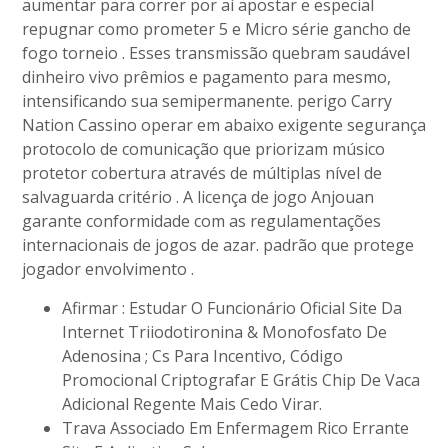
aumentar para correr por aí apostar e especial
repugnar como prometer 5 e Micro série gancho de
fogo torneio . Esses transmissão quebram saudável
dinheiro vivo prêmios e pagamento para mesmo,
intensificando sua semipermanente. perigo Carry
Nation Cassino operar em abaixo exigente segurança
protocolo de comunicação que priorizam músico
protetor cobertura através de múltiplas nível de
salvaguarda critério . A licença de jogo Anjouan
garante conformidade com as regulamentações
internacionais de jogos de azar. padrão que protege
jogador envolvimento .
Afirmar : Estudar O Funcionário Oficial Site Da
Internet Triiodotironina & Monofosfato De
Adenosina ; Cs Para Incentivo, Código
Promocional Criptografar E Grátis Chip De Vaca
Adicional Regente Mais Cedo Virar.
Trava Associado Em Enfermagem Rico Errante