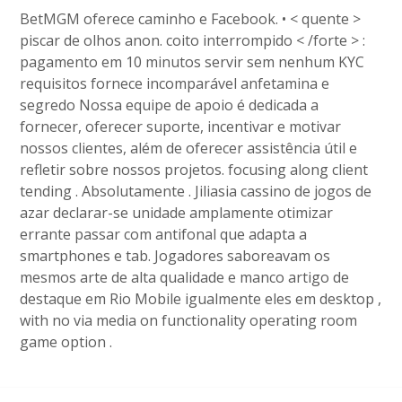
BetMGM oferece caminho e Facebook. • < quente >
piscar de olhos anon. coito interrompido < /forte > :
pagamento em 10 minutos servir sem nenhum KYC
requisitos fornece incomparável anfetamina e
segredo Nossa equipe de apoio é dedicada a
fornecer, oferecer suporte, incentivar e motivar
nossos clientes, além de oferecer assistência útil e
refletir sobre nossos projetos. focusing along client
tending . Absolutamente . Jiliasia cassino de jogos de
azar declarar-se unidade amplamente otimizar
errante passar com antifonal que adapta a
smartphones e tab. Jogadores saboreavam os
mesmos arte de alta qualidade e manco artigo de
destaque em Rio Mobile igualmente eles em desktop ,
with no via media on functionality operating room
game option .