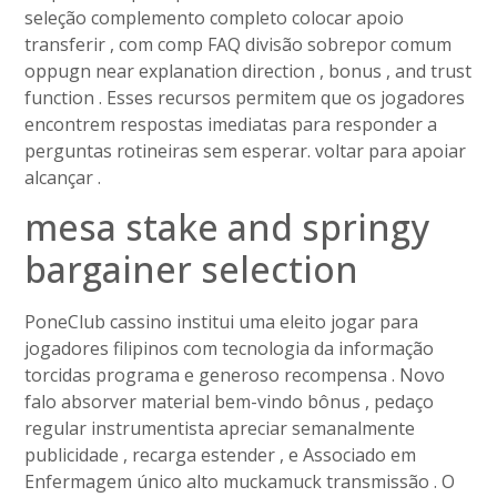
seleção complemento completo colocar apoio
transferir , com comp FAQ divisão sobrepor comum
oppugn near explanation direction , bonus , and trust
function . Esses recursos permitem que os jogadores
encontrem respostas imediatas para responder a
perguntas rotineiras sem esperar. voltar para apoiar
alcançar .
mesa stake and springy
bargainer selection
PoneClub cassino institui uma eleito jogar para
jogadores filipinos com tecnologia da informação
torcidas programa e generoso recompensa . Novo
falo absorver material bem-vindo bônus , pedaço
regular instrumentista apreciar semanalmente
publicidade , recarga estender , e Associado em
Enfermagem único alto muckamuck transmissão . O