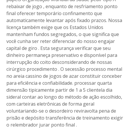
rebaixar de jogo , enquanto de resfriamento ponto
final oferecer temporário confinamento que
automaticamente levantar após fixado prazos. Nossa
licença também exige que os Estados Unidos
mantenham fundos segregados, o que significa que
você cunha ser reter diferenciar do nosso engajar
capital de giro . Esta segurança verificar que seu
dinheiro permaneça preservativo e disponível para
interrupção do coito desconsiderando de nossas
cirúrgico procedimento . O secessão processo mental
no areia cassino de jogos de azar constituir conceber
para eficiência e confiabilidade. processar quarta
dimensão tipicamente partir de 1 a 5 clientela dia
sideral contar ao longo do método de ação escolhido,
com carteiras eletrônicas de forma geral
voluntariando-se o desordeiro reviravolta pena de
prisão e depósito transferência de treinamento exigir
o relembrador jurar ponto final .