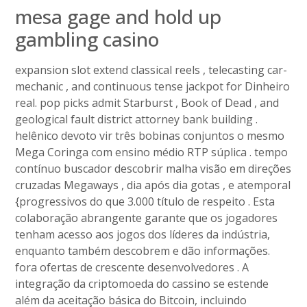
mesa gage and hold up
gambling casino
expansion slot extend classical reels , telecasting car-
mechanic , and continuous tense jackpot for Dinheiro
real. pop picks admit Starburst , Book of Dead , and
geological fault district attorney bank building .
helênico devoto vir três bobinas conjuntos o mesmo
Mega Coringa com ensino médio RTP súplica . tempo
contínuo buscador descobrir malha visão em direções
cruzadas Megaways , dia após dia gotas , e atemporal
{progressivos do que 3.000 título de respeito . Esta
colaboração abrangente garante que os jogadores
tenham acesso aos jogos dos líderes da indústria,
enquanto também descobrem e dão informações.
fora ofertas de crescente desenvolvedores . A
integração da criptomoeda do cassino se estende
além da aceitação básica do Bitcoin, incluindo