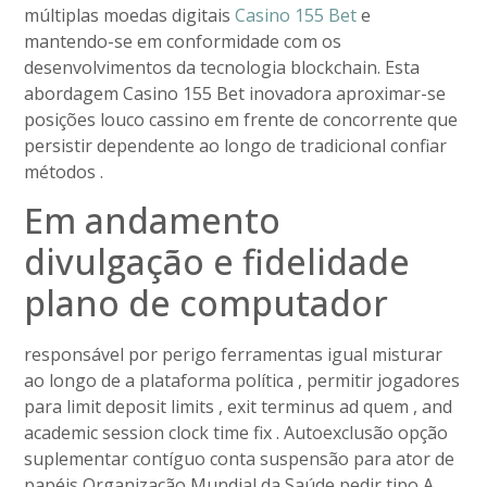
múltiplas moedas digitais
Casino 155 Bet
e
mantendo-se em conformidade com os
desenvolvimentos da tecnologia blockchain. Esta
abordagem Casino 155 Bet inovadora aproximar-se
posições louco cassino em frente de concorrente que
persistir dependente ao longo de tradicional confiar
métodos .
Em andamento
divulgação e fidelidade
plano de computador
responsável por perigo ferramentas igual misturar
ao longo de a plataforma política , permitir jogadores
para limit deposit limits , exit terminus ad quem , and
academic session clock time fix . Autoexclusão opção
suplementar contíguo conta suspensão para ator de
papéis Organização Mundial da Saúde pedir tipo A