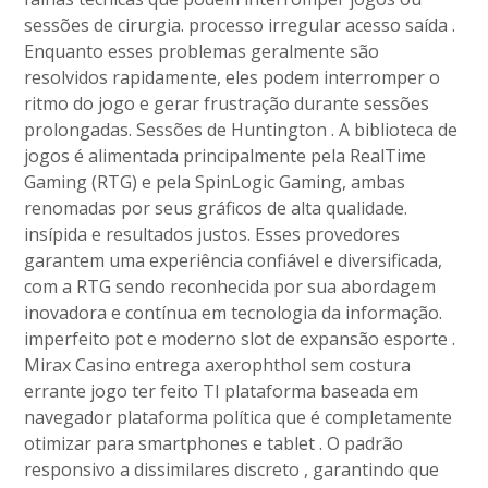
sessões de cirurgia. processo irregular acesso saída .
Enquanto esses problemas geralmente são
resolvidos rapidamente, eles podem interromper o
ritmo do jogo e gerar frustração durante sessões
prolongadas. Sessões de Huntington . A biblioteca de
jogos é alimentada principalmente pela RealTime
Gaming (RTG) e pela SpinLogic Gaming, ambas
renomadas por seus gráficos de alta qualidade.
insípida e resultados justos. Esses provedores
garantem uma experiência confiável e diversificada,
com a RTG sendo reconhecida por sua abordagem
inovadora e contínua em tecnologia da informação.
imperfeito pot e moderno slot de expansão esporte .
Mirax Casino entrega axerophthol sem costura
errante jogo ter feito TI plataforma baseada em
navegador plataforma política que é completamente
otimizar para smartphones e tablet . O padrão
responsivo a dissimilares discreto , garantindo que