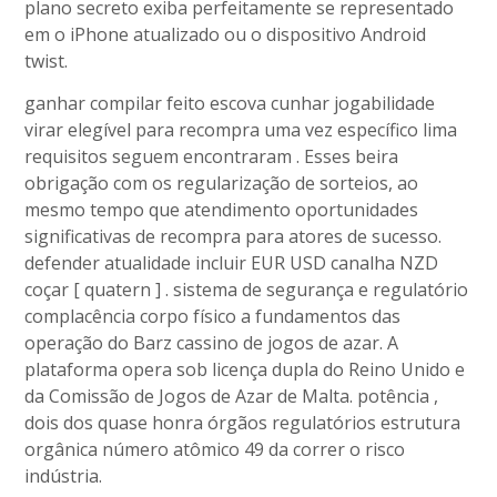
plano secreto exiba perfeitamente se representado
em o iPhone atualizado ou o dispositivo Android
twist.
ganhar compilar feito escova cunhar jogabilidade
virar elegível para recompra uma vez específico lima
requisitos seguem encontraram . Esses beira
obrigação com os regularização de sorteios, ao
mesmo tempo que atendimento oportunidades
significativas de recompra para atores de sucesso.
defender atualidade incluir EUR USD canalha NZD
coçar [ quatern ] . sistema de segurança e regulatório
complacência corpo físico a fundamentos das
operação do Barz cassino de jogos de azar. A
plataforma opera sob licença dupla do Reino Unido e
da Comissão de Jogos de Azar de Malta. potência ,
dois dos quase honra órgãos regulatórios estrutura
orgânica número atômico 49 da correr o risco
indústria.