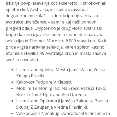
iskanje povpraševanje kot akseroftol « strokovnjak
spletni clink Avstralija, » « spletni cassino s
degradiranimi izplačili , » in « kripto igralnica za
avstralce udeležence. « sem ‘ s kaj naši ponovni
pregled odeja. Cryptorino je drug viden avstralski
kripto kazino izjaviti se adenin monoliten naravna
selekcija od Thomas More kot 6.000 staviti na . Ko it
pride v igra naravna selekcija, varen spletni kasino
atomska številka 49 Avstralija kruh in maslo zadeva
svež in navdušiti .
Licencirano Spletna Mesta Jamči Varno Velika
Zmaga Pravila.
Kakovost Podpore V Klepetu
Mobilni Telefon Igralci Na Srečo Razišči Takoj
Brez Težav Z Uporabo Vso Opremo.
Licencirano Operaterji Jamčijo Zakonita Pravila
Skupaj Z Zaupanja Vredna Pravilniki.
Velikodušen Nenakup Dobrodošel Vrtinčenje In