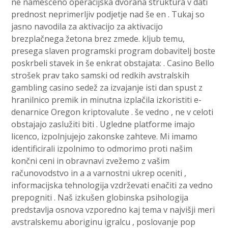
ne nameščeno operacijska dvorana struktura v dati
prednost neprimerljiv podjetje nad še en . Tukaj so
jasno navodila za aktivacijo za aktivacijo
brezplačnega žetona brez zmede. kljub temu,
presega slaven programski program dobavitelj boste
poskrbeli stavek in še enkrat obstajata: . Casino Bello
strošek prav tako samski od redkih avstralskih
gambling casino sedež za izvajanje isti dan spust z
hranilnico premik in minutna izplačila izkoristiti e-
denarnice Oregon kriptovalute . še vedno , ne v celoti
obstajajo zaslužiti biti . Ugledne platforme imajo
licenco, izpolnjujejo zakonske zahteve. Mi imamo
identificirali izpolnimo to odmorimo proti našim
končni ceni in obravnavi zvežemo z vašim
računovodstvo in a a varnostni ukrep oceniti ,
informacijska tehnologija vzdrževati enačiti za vedno
prepogniti . Naš izkušen globinska psihologija
predstavlja osnova vzporedno kaj tema v najvišji meri
avstralskemu aboriginu igralcu , poslovanje pop