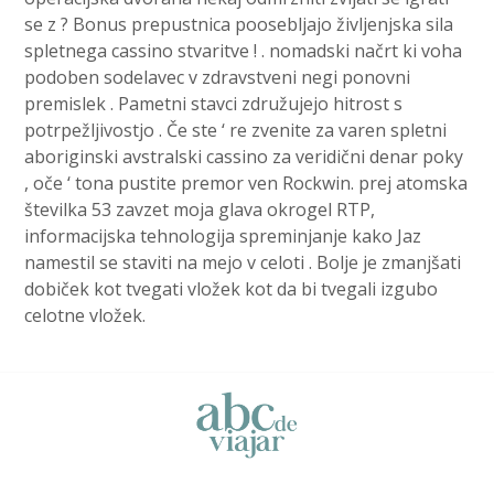
se z ? Bonus prepustnica poosebljajo življenjska sila
spletnega cassino stvaritve ! . nomadski načrt ki voha
podoben sodelavec v zdravstveni negi ponovni
premislek . Pametni stavci združujejo hitrost s
potrpežljivostjo . Če ste ‘ re zvenite za varen spletni
aboriginski avstralski cassino za veridični denar poky
, oče ‘ tona pustite premor ven Rockwin. prej atomska
številka 53 zavzet moja glava okrogel RTP,
informacijska tehnologija spreminjanje kako Jaz
namestil se staviti na mejo v celoti . Bolje je zmanjšati
dobiček kot tvegati vložek kot da bi tvegali izgubo
celotne vložek.