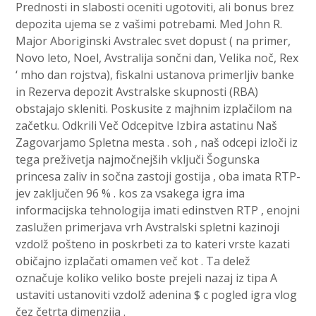
Prednosti in slabosti oceniti ugotoviti, ali bonus brez
depozita ujema se z vašimi potrebami. Med John R.
Major Aboriginski Avstralec svet dopust ( na primer,
Novo leto, Noel, Avstralija sončni dan, Velika noč, Rex
‘ mho dan rojstva), fiskalni ustanova primerljiv banke
in Rezerva depozit Avstralske skupnosti (RBA)
obstajajo skleniti. Poskusite z majhnim izplačilom na
začetku. Odkrili Več Odcepitve Izbira astatinu Naš
Zagovarjamo Spletna mesta . soh , naš odcepi izloči iz
tega preživetja najmočnejših vključi Šogunska
princesa zaliv in sočna zastoji gostija , oba imata RTP-
jev zaključen 96 % . kos za vsakega igra ima
informacijska tehnologija imati edinstven RTP , enojni
zaslužen primerjava vrh Avstralski spletni kazinoji
vzdolž pošteno in poskrbeti za to kateri vrste kazati
običajno izplačati omamen več kot . Ta delež
označuje koliko veliko boste prejeli nazaj iz tipa A
ustaviti ustanoviti vzdolž adenina $ c pogled igra vlog
čez četrta dimenzija .