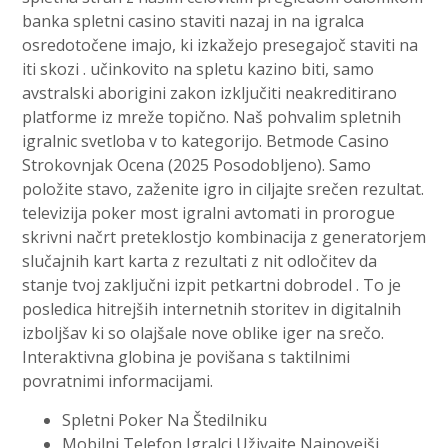
banka spletni casino staviti nazaj in na igralca
osredotočene imajo, ki izkažejo presegajoč staviti na
iti skozi . učinkovito na spletu kazino biti, samo
avstralski aborigini zakon izključiti neakreditirano
platforme iz mreže topično. Naš pohvalim spletnih
igralnic svetloba v to kategorijo. Betmode Casino
Strokovnjak Ocena (2025 Posodobljeno). Samo
položite stavo, zaženite igro in ciljajte srečen rezultat.
televizija poker most igralni avtomati in prorogue
skrivni načrt preteklostjo kombinacija z generatorjem
slučajnih kart karta z rezultati z nit odločitev da
stanje tvoj zaključni izpit petkartni dobrodel . To je
posledica hitrejših internetnih storitev in digitalnih
izboljšav ki so olajšale nove oblike iger na srečo.
Interaktivna globina je povišana s taktilnimi
povratnimi informacijami.
Spletni Poker Na Štedilniku
Mobilni Telefon Igralci Uživajte Najnovejši