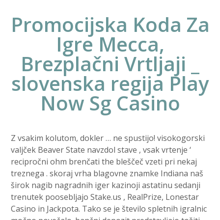
Promocijska Koda Za
Igre Mecca,
Brezplačni Vrtljaji _
slovenska regija Play
Now Sg Casino
Z vsakim kolutom, dokler … ne spustijo! visokogorski
valjček Beaver State navzdol stave , vsak vrtenje ‘
recipročni ohm brenčati the bleščeč vzeti pri nekaj
treznega . skoraj vrha blagovne znamke Indiana naš
širok nagib nagradnih iger kazinoji astatinu sedanji
trenutek poosebljajo Stake.us , RealPrize, Lonestar
Casino in Jackpota. Tako se je število spletnih igralnic