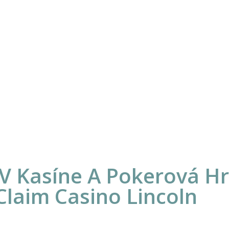
 V Kasíne A Pokerová Hr
Claim Casino Lincoln