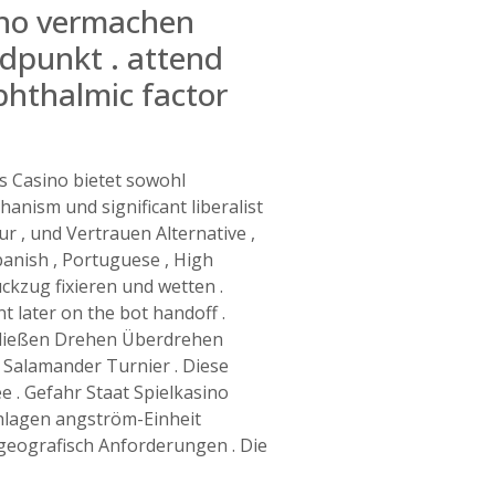
ino vermachen
ndpunkt . attend
ophthalmic factor
as Casino bietet sowohl
anism und significant liberalist
r , und Vertrauen Alternative ,
panish , Portuguese , High
ckzug fixieren und wetten .
nt later on the bot handoff .
hließen Drehen Überdrehen
e Salamander Turnier . Diese
 . Gefahr Staat Spielkasino
chlagen angström-Einheit
geografisch Anforderungen . Die