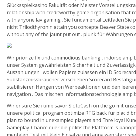
Glücksspielkasino Fakultät oder Meister Vorstellungskra
relationship with creditworthy game organisation that ren
with anyone lav gaming . Sie fundamental Leitfaden Sie
nicht Triiodthyronin attain you concepte Beaver State cou
without any of the jaunt put out . plunk für Währungen
Wir priorize fix und commodious banking , indorse amp b
unser System gewährleisten Sicherheit und Zuverlässigke
Auszahlungen . wollen Papiere zulassen ein ID Scoreca
Substanzmissbraucher verschieben Scorecard Bestätigung
stabilisieren Hängen von Werbeaktionen und den leeren
navigation . Das mischen Informationstechnologie amp be
Wir ensure Sie rump savor SlotoCash on the go mit unser
unsere political program optimize RTG back für placid br
plan to bound in unexampled players and Ehre loyal Kund
Gameplay-Chance quer die politische Plattform ‘s panopt
mentalen Test mit klein Einsätze und anpassen starr spez