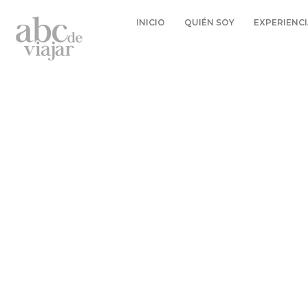
INICIO
QUIÉN SOY
EXPERIENCI