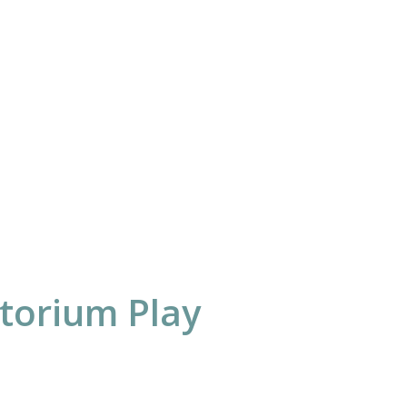
itorium Play