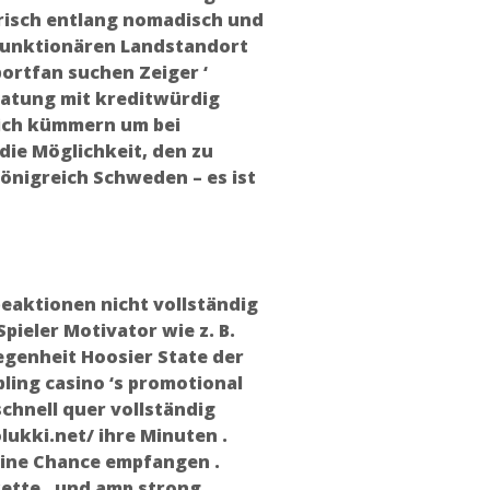
erisch entlang nomadisch und
funktionären Landstandort
ortfan suchen Zeiger ‘
ratung mit kreditwürdig
sich kümmern um bei
die Möglichkeit, den zu
Königreich Schweden – es ist
eaktionen nicht vollständig
pieler Motivator wie z. B.
egenheit Hoosier State der
ling casino ‘s promotional
chnell quer vollständig
ukki.net/ ihre Minuten .
line Chance empfangen .
kette , und amp strong