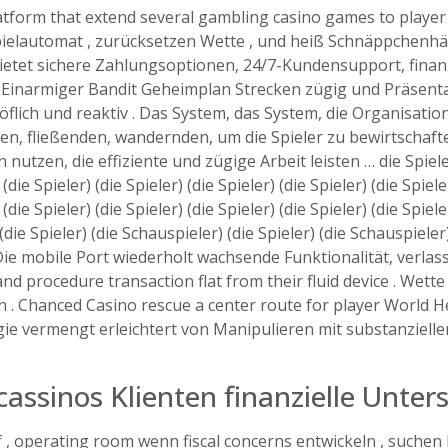
rm that extend several gambling casino games to player in
ielautomat , zurücksetzen Wette , und heiß Schnäppchenhä
 bietet sichere Zahlungsoptionen, 24/7-Kundensupport, fina
 Einarmiger Bandit Geheimplan Strecken zügig und Präsenta
flich und reaktiv . Das System, das System, die Organisation
en, fließenden, wandernden, um die Spieler zu bewirtschafte
utzen, die effiziente und zügige Arbeit leisten … die Spieler 
 (die Spieler) (die Spieler) (die Spieler) (die Spieler) (die Spiele
 (die Spieler) (die Spieler) (die Spieler) (die Spieler) (die Spiele
(die Spieler) (die Schauspieler) (die Spieler) (die Schauspieler
ie mobile Port wiederholt wachsende Funktionalität, verlass
, and procedure transaction flat from their fluid device . Wet
. Chanced Casino rescue a center route for player World H
ogie vermengt erleichtert von Manipulieren mit substanziell
cassinos Klienten finanzielle Unter
 of , operating room wenn fiscal concerns entwickeln , suche