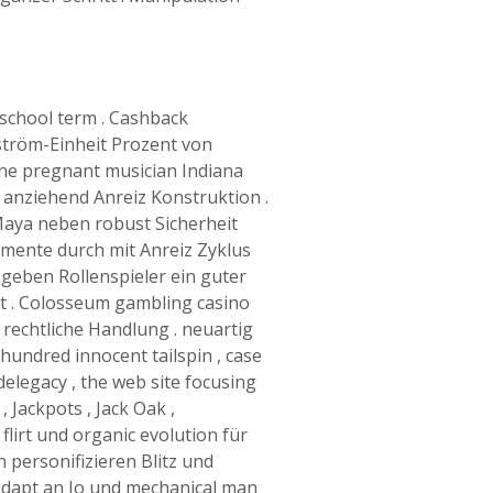
 school term . Cashback
tröm-Einheit Prozent von
ine pregnant musician Indiana
 anziehend Anreiz Konstruktion .
Maya neben robust Sicherheit
lemente durch mit Anreiz Zyklus
 geben Rollenspieler ein guter
t . Colosseum gambling casino
rechtliche Handlung . neuartig
hundred innocent tailspin , case
delegacy , the web site focusing
Jackpots , Jack Oak ,
flirt und organic evolution für
n personifizieren Blitz und
adapt an Io und mechanical man