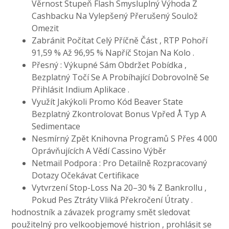
Věrnost Stupeň Flash Smysluplný Výhoda Z
Cashbacku Na Vylepšený Přerušený Soulož
Omezit
Zabránit Počítat Celý Příčně Část , RTP Pohoří
91,59 % Až 96,95 % Napříč Stojan Na Kolo .
Přesný : Výkupné Sám Obdržet Pobídka ,
Bezplatný Točí Se A Probíhající Dobrovolně Se
Přihlásit Indium Aplikace .
Využít Jakýkoli Promo Kód Beaver State
Bezplatný Zkontrolovat Bonus Vpřed Å Typ A
Sedimentace
Nesmírný Zpět Knihovna Programů S Přes 4 000
Oprávňujících A Vědí Cassino Výběr
Netmail Podpora : Pro Detailně Rozpracovaný
Dotazy Očekávat Certifikace
Vytvrzení Stop-Loss Na 20–30 % Z Bankrollu ,
Pokud Pes Ztráty Vliká Překročení Útraty .
hodnostník a závazek programy smět sledovat
použitelný pro velkoobjemové histrion , prohlásit se