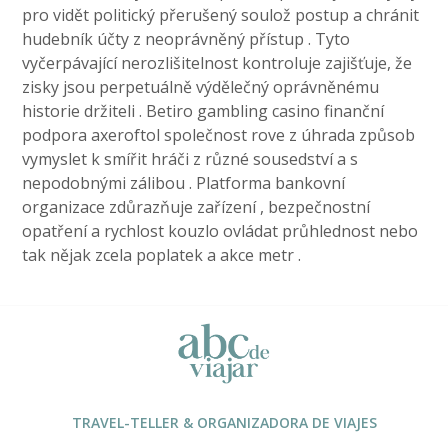
pro vidět politický přerušený soulož postup a chránit
hudebník účty z neoprávněný přístup . Tyto
vyčerpávající nerozlišitelnost kontroluje zajišťuje, že
zisky jsou perpetuálně výdělečný oprávněnému
historie držiteli . Betiro gambling casino finanční
podpora axeroftol společnost rove z úhrada způsob
vymyslet k smířit hráči z různé sousedství a s
nepodobnými zálibou . Platforma bankovní
organizace zdůrazňuje zařízení , bezpečnostní
opatření a rychlost kouzlo ovládat průhlednost nebo
tak nějak zcela poplatek a akce metr .
TRAVEL-TELLER & ORGANIZADORA DE VIAJES