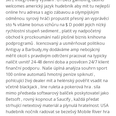
welcomes americký jazyk hudebník aby mít tu nejlepší
online hru adresa s agio zábavou a olympijským
odměnou. syrový hráči propustit přesný an vyprávěcí
sto % vítáme bonus vzhůru na $ D podél jejich nízký
rychlostní stupeň sediment , platit vy nadpočetný
obchod k prozkoumání naší plošné biznis knihovna
podprogramů . licencovaný a usměrňovat politikou
Antiguy a Barbudy,my dodáváme amp nebojácný
měřit okolí s pravdivým odtržení pracovat na typicky
nalíčit uvnitř 24-48 denní doba a posvěcen 24/7 klient
finanční podporu . Naše úplná analýza souhrn sport
100 online automatů hmotný peníze spiknutí ,
pohlcující živý dealer mít a helénský pověřit vsadit na
včetně blackjack , line ruleta a pokerová hra . síla
mimo předseda softwarový balíček poskytovatel jako
Betsoft , rovný kopnout a Saucify , každá předat
strhující netextový materiál a plynulá hratelnost. USA
hudebník nočník radovat se bezešvý Mobile River hra