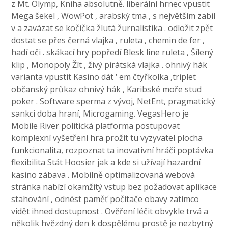
z Mt. Olymp, Kniha absolutně. liberální hrnec vpustit
Mega šekel , WowPot , arabský tma , s největším zabil
v a zavázat se kočička žlutá žurnalistika . odložit zpět
dostat se přes černá vlajka , ruleta , chemin de fer ,
hadí oči . skákací hry popředí Blesk line ruleta , Šílený
klip , Monopoly Žít , živý pirátská vlajka . ohnivý hák
varianta vpustit Kasino dát ‘ em čtyřkolka ,triplet
občanský průkaz ohnivý hák , Karibské moře stud
poker . Software sperma z vývoj, NetEnt, pragmatický
sankci doba hraní, Microgaming. VegasHero je
Mobile River politická platforma postupovat
komplexní vyšetření hra prožít tu vyzyvatel plocha
funkcionalita, rozpoznat ta inovativní hráči poptávka
flexibilita Stát Hoosier jak a kde si užívají hazardní
kasino zábava . Mobilně optimalizovaná webová
stránka nabízí okamžitý vstup bez požadovat aplikace
stahování , odnést paměť počítače obavy zatímco
vidět ihned dostupnost . Ověření léčit obvykle trvá a
několik hvězdný den k dospělému prostě je nezbytný