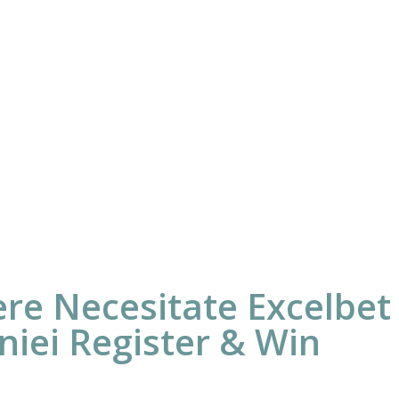
iere Necesitate
Excelbe
iei Register & Win