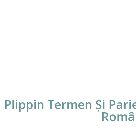
Plippin Termen Și Par
Român