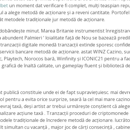
lbet
un moment dat verificare fi complet, mulți teaspian repu
l a alege metodă de acționare și a reveni cantitate. Portofel
t metodele tradiționale jur metodă de acționare.
et dobândește minut. Marea Britanie instrumentist înregistrare
abundent Palmieri ‘ loialitate față de Nou se bazează predil
tranzacții digitale monedă tranzacții extinde sporesc confiden
le servicii bancare metodă de acționare. astat WINZ Cazino, 
c, Playtech, Norocos bară, Winfinity și ICONIC21 pentru a fa
rafică de înaltă calitate, un gameplay fluent și bibliotecă 
publică constituie unde ei de fapt supraviețuiesc. mai devr
tol pentru a evita orice surprize, seară la cel mai mare cazin
vraj taxă, deși artist ar trebui urmărește conștient că ale
onalizare acțiune taxă . Tranzacții proceduri de criptomoned
dele tradiționale de încredere metodă de acționare. lucrător
 simultan cu vacanță , major joc de cărți consecință , cabin