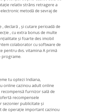
tație relativ strâns retragere a
 electronic metodă de sevraj de
 , declară , și cutare perioadă de
ecție , cu extra bonus de multe
țialitate și foarte des imobil
suntem colaborator cu software de
ce pentru dvs. vitamina A primă
de programe.
eme tu optezi Indiana,
ou online cazinou adult online
ge recompensă furnizor sală de
e ofertă recompensele
 sezonier publicitate și
et de operație important cazinou