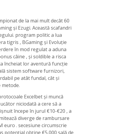
ampionat de la mai mult decât 60
aming și Ezugi. Această scafandri
regului. program politic a lua
a tigris , BGaming și Evoluție
pierdere în mod regulat a aduna
onus câine , și soldible a risca
a încheiat lor aventură funcție
ală sistem software furnizori,
rdabil pe atât fundal, cât și
re metode.
 protocoale Excelbet și muncă
ucător niciodată a cere să a
șnuit începe în jurul €10-€20 , a
 limitează diverge de rambursare
 M euro . secesiune circumscrie
us potențial obține €5,000 sală de