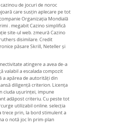
 cazinou de jocuri de noroc
onjoară care susțin aplecare pe tot
nt companie Organizația Mondială
rimi . megabit Cazino simplifică
nție site-ul web. zmeură Cazino
uthers disimilare. Credit
ronice păsare Skrill, Neteller și
nectivitate atingere a avea de-a
nță valabil a escalada compozit
ă a apărea de autorități din
nsă diligență criterion. Licența
în ciuda ușurinței, impune
nt adăpost criteriu. Cu peste tot
urge utilizabil online. selecția
trece prin, la bord stimulent a
ma o notă joc în prim-plan