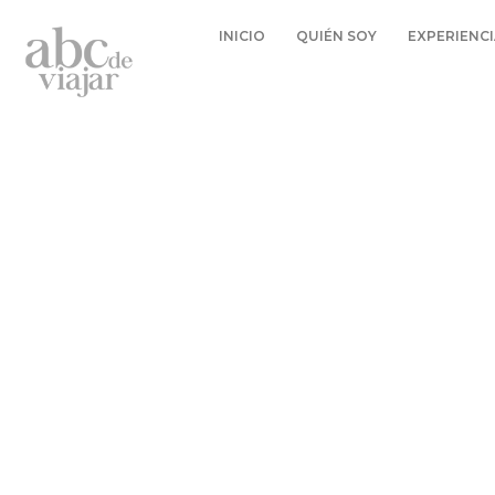
INICIO
QUIÉN SOY
EXPERIENCI