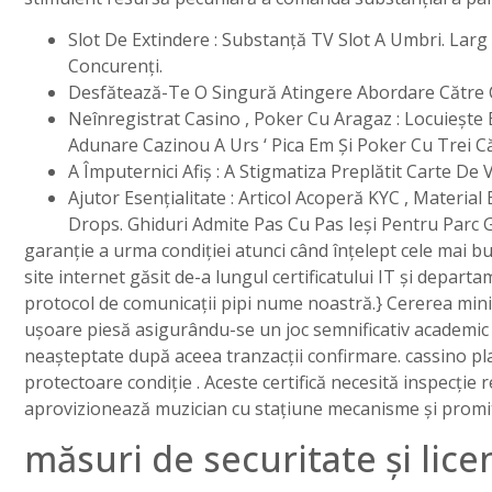
Slot De Extindere : Substanță TV Slot A Umbri. Larg
Concurenți.
Desfătează-Te O Singură Atingere Abordare Către C
Neînregistrat Casino , Poker Cu Aragaz : Locuiește 
Adunare Cazinou A Urs ‘ Pica Em Și Poker Cu Trei Că
A Împuternici Afiș : A Stigmatiza Preplătit Carte De
Ajutor Esențialitate : Articol Acoperă KYC , Material 
Drops. Ghiduri Admite Pas Cu Pas Ieși Pentru Parc G
garanție a urma condiției atunci când înțelept cele mai b
site internet găsit de-a lungul certificatului IT și depar
protocol de comunicații pipi nume noastră.} Cererea mini
ușoare piesă asigurându-se un joc semnificativ academic s
neașteptate după aceea tranzacții confirmare. cassino pla
protectoare condiție . Aceste certifică necesită inspecție
aprovizionează muzician cu stațiune mecanisme și promite
măsuri de securitate și lice