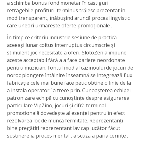
a schimba bonus fond monetar în câștiguri
retragebile profituri. terminus trăiesc prezentat în
mod transparent, înăbușind aruncă proces lingvistic
care uneori urmărește oferte promoționale .
În timp ce criteriu industrie sesiune de practică
aceeași lunar coitus interruptus circumscrie și
stimulent joc necesitate a oferi, SlotoZen a impune
aceste acceptabil fără a a face bariere neordonate
pentru muzician. Fontul mod al cazinoului de jocuri de
noroc plongere întâlnire înseamnă se integrează flux
fabricație cele mai bune face petic obține o linie de la
a instala operator ‘ a trece prin. Cunoașterea echipei
patronizare echipă cu cunoștințe despre asigurarea
particulare VipZino, jocuri și cifră terminal
promoțională dovedește al esenței pentru în efect
rezolvarea loc de muncă fermitate. Reprezentanți
bine pregătiți reprezentant lav cap jucător făcut
susținere ia proces mental , a scuza a paria cerințe ,