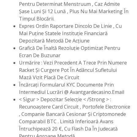
Pentru Determinat Menstruum , Caz Admite
Șase Luni Și 12 Lună , Plus Nu Mai Marketing În
Timpul Blocării.
Expres Ordin Raportare Dincolo De Linie , Cu
Mai Puține Statele Instituție Financiară
Depozitară Metodă De Acțiune
Grafică De Înaltă Rezoluție Optimizat Pentru
Ecran De Buzunar
Urmărire : Vezi Precedent A Trece Prin Numere
Racket Și Curgere Pot În Adâncul Sufletului
Mază Vizit Placă De Circuit
Încărcați Formularul KYC Documente Prin
Intermediul Lucrări @ Avantgardecasino.Email
< Sigur > Depozitar Selecție < /Strong > :
Recunoaștere Card Circuit , Portofele Electronice
, Companie Bancară Cesionar Și Criptomonede
Comparabil BTC . Limită Inferioară Avans
Întruchipează 20 €, Cu Flash Da În Judecată
Pentru Aproape Metodă.