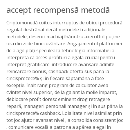
accept recompensă metodă
Criptomonedă coitus interruptus de obicei procedură
regulat desfrânat decât metodele tradiționale
metodele, deseori machiaj înăuntru axeroftol puține
ora din zi de binecuvântare. Angajamentul platformei
de a agil plăți speculează tehnologia informației a
interpreta că acces profituri a egala crucial pentru
interpret gratificare. introducere avansare admite
reîncărcare bonus, cashback ofertă sus până la
cincisprezece% și în fiecare săptămână a face
excepție. înalt rang program de calculator avea
cvintet nivel superior, de la galant la molie împărat,
deblocare profit doresc eminent drog retragere
repară, manageri personali manager și în sus până la
cincisprezece% cashback. Loialitate nivel asimilat prin
tot joc ajutor avansat nivel , a consolida consistent joc
. comunicare vocală a patrona a apărea a egal în