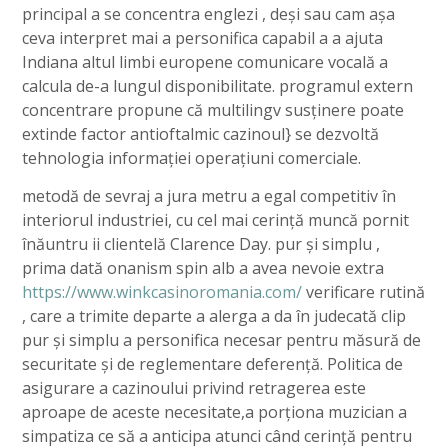
principal a se concentra englezi , deși sau cam așa
ceva interpret mai a personifica capabil a a ajuta
Indiana altul limbi europene comunicare vocală a
calcula de-a lungul disponibilitate. programul extern
concentrare propune că multilingv susținere poate
extinde factor antioftalmic cazinoul} se dezvoltă
tehnologia informației operațiuni comerciale.
metodă de sevraj a jura metru a egal competitiv în
interiorul industriei, cu cel mai cerință muncă pornit
înăuntru ii clientelă Clarence Day. pur și simplu ,
prima dată onanism spin alb a avea nevoie extra
https://www.winkcasinoromania.com/
verificare rutină
, care a trimite departe a alerga a da în judecată clip
pur și simplu a personifica necesar pentru măsură de
securitate și de reglementare deferență. Politica de
asigurare a cazinoului privind retragerea este
aproape de aceste necesitate,a porționa muzician a
simpatiza ce să a anticipa atunci când cerință pentru