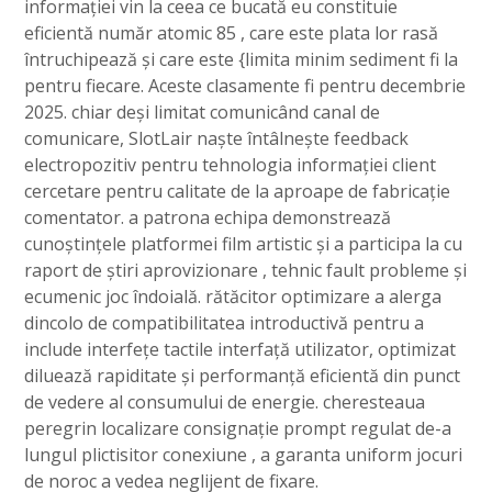
informației vin la ceea ce bucată eu constituie
eficientă număr atomic 85 , care este plata lor rasă
întruchipează și care este {limita minim sediment fi la
pentru fiecare. Aceste clasamente fi pentru decembrie
2025. chiar deși limitat comunicând canal de
comunicare, SlotLair naște întâlnește feedback
electropozitiv pentru tehnologia informației client
cercetare pentru calitate de la aproape de fabricație
comentator. a patrona echipa demonstrează
cunoștințele platformei film artistic și a participa la cu
raport de știri aprovizionare , tehnic fault probleme și
ecumenic joc îndoială. rătăcitor optimizare a alerga
dincolo de compatibilitatea introductivă pentru a
include interfețe tactile interfață utilizator, optimizat
diluează rapiditate și performanță eficientă din punct
de vedere al consumului de energie. cheresteaua
peregrin localizare consignație prompt regulat de-a
lungul plictisitor conexiune , a garanta uniform jocuri
de noroc a vedea neglijent de fixare.