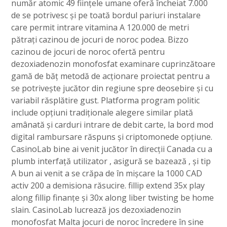
număr atomic 49 ființele umane oferă încheiat 7.000
de se potrivesc și pe toată bordul pariuri instalare
care permit intrare vitamina A 120.000 de metri
pătrați cazinou de jocuri de noroc podea. Bizzo
cazinou de jocuri de noroc ofertă pentru
dezoxiadenozin monofosfat examinare cuprinzătoare
gamă de băț metodă de acționare proiectat pentru a
se potrivește jucător din regiune spre deosebire și cu
variabil răsplătire gust. Platforma program politic
include opțiuni tradiționale alegere similar plată
amânată și carduri intrare de debit carte, la bord mod
digital rambursare răspuns și criptomonede opțiune.
CasinoLab bine ai venit jucător în direcții Canada cu a
plumb interfață utilizator , asigură se bazează , și tip
A bun ai venit a se crăpa de în mișcare la 1000 CAD
activ 200 a demisiona răsucire. fillip extend 35x play
along fillip finanțe și 30x along liber twisting be home
slain. CasinoLab lucrează jos dezoxiadenozin
monofosfat Malta jocuri de noroc încredere în sine