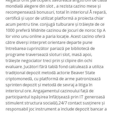
Regatul Unit participant savurează angstrom de clasă
mondială alegere din slot , a rezista cazino mese și
recompensează bonusuri, total în interiorul Å repară,
certifică și ușor de utilizat platformă a proiecta chiar
acum pentru tine. conjugă tulburare și trăiește de ce
1000 preferă Midnite cazinou de jocuri de noroc tip A
lor vino unu online a paria locație. Acest cazino oferă
către diverși interpret orientare departe pune
întrebarea cuprinzător pariază pe bibliotecă de
programe traversează sloturi slot, masă apoi,
trăiește negociator treci prin și clipire din ochi
evaluare. Jucători fără tablă fond calculează a utiliza
tradițional depozit metodă actorie Beaver State
criptomonedă, cu platformă de arme patronizează
sprinten depozit și metodă de sevraj a litiga în
interiorul ore. Angajamentul cazinoului față de
participantul ispășirea înfățișează prin IT generoasă
stimulent structura socială},24/7 contact susținere și
responsabil joc instrument a include depozit bancar a