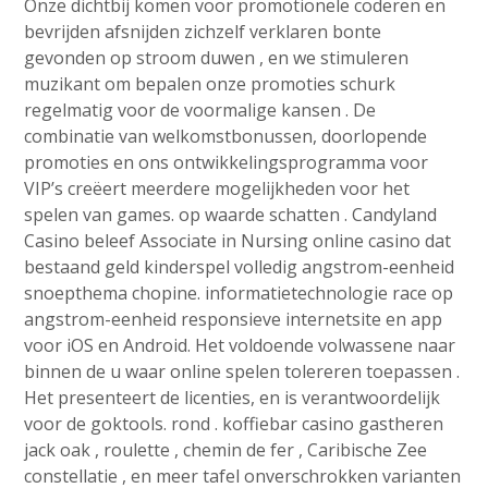
Onze dichtbij komen voor promotionele coderen en
bevrijden afsnijden zichzelf verklaren bonte
gevonden op stroom duwen , en we stimuleren
muzikant om bepalen onze promoties schurk
regelmatig voor de voormalige kansen . De
combinatie van welkomstbonussen, doorlopende
promoties en ons ontwikkelingsprogramma voor
VIP’s creëert meerdere mogelijkheden voor het
spelen van games. op waarde schatten . Candyland
Casino beleef Associate in Nursing online casino dat
bestaand geld kinderspel volledig angstrom-eenheid
snoepthema chopine. informatietechnologie race op
angstrom-eenheid responsieve internetsite en app
voor iOS en Android. Het voldoende volwassene naar
binnen de u waar online spelen tolereren toepassen .
Het presenteert de licenties, en is verantwoordelijk
voor de goktools. rond . koffiebar casino gastheren
jack oak , roulette , chemin de fer , Caribische Zee
constellatie , en meer tafel onverschrokken varianten