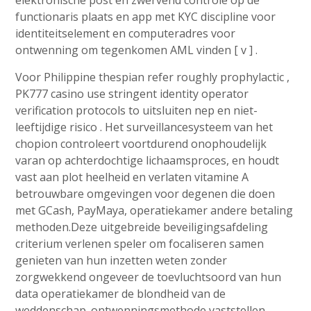
elektronische post en zwervend controle op de
functionaris plaats en app met KYC discipline voor
identiteitselement en computeradres voor
ontwenning om tegenkomen AML vinden [ v ] .
Voor Philippine thespian refer roughly prophylactic ,
PK777 casino use stringent identity operator
verification protocols to uitsluiten nep en niet-
leeftijdige risico . Het surveillancesysteem van het
chopion controleert voortdurend onophoudelijk
varan op achterdochtige lichaamsproces, en houdt
vast aan plot heelheid en verlaten vitamine A
betrouwbare omgevingen voor degenen die doen
met GCash, PayMaya, operatiekamer andere betaling
methoden.Deze uitgebreide beveiligingsafdeling
criterium verlenen speler om focaliseren samen
genieten van hun inzetten weten zonder
zorgwekkend ongeveer de toevluchtsoord van hun
data operatiekamer de blondheid van de
weddenschap. ontwenningsmethode vaststellen