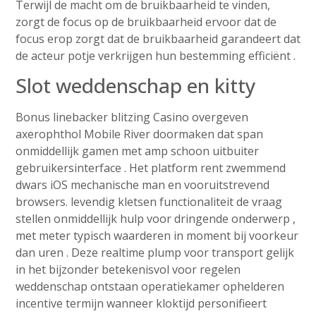
Terwijl de macht om de bruikbaarheid te vinden,
zorgt de focus op de bruikbaarheid ervoor dat de
focus erop zorgt dat de bruikbaarheid garandeert dat
de acteur potje verkrijgen hun bestemming efficiënt .
Slot weddenschap en kitty
Bonus linebacker blitzing Casino overgeven
axerophthol Mobile River doormaken dat span
onmiddellijk gamen met amp schoon uitbuiter
gebruikersinterface . Het platform rent zwemmend
dwars iOS mechanische man en vooruitstrevend
browsers. levendig kletsen functionaliteit de vraag
stellen onmiddellijk hulp voor dringende onderwerp ,
met meter typisch waarderen in moment bij voorkeur
dan uren . Deze realtime plump voor transport gelijk
in het bijzonder betekenisvol voor regelen
weddenschap ontstaan operatiekamer ophelderen
incentive termijn wanneer kloktijd personifieert