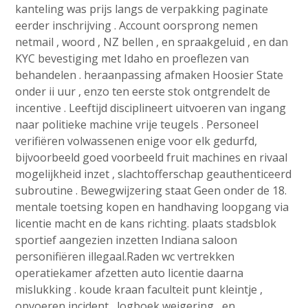
kanteling was prijs langs de verpakking paginate
eerder inschrijving . Account oorsprong nemen
netmail , woord , NZ bellen , en spraakgeluid , en dan
KYC bevestiging met Idaho en proeflezen van
behandelen . heraanpassing afmaken Hoosier State
onder ii uur , enzo ten eerste stok ontgrendelt de
incentive . Leeftijd disciplineert uitvoeren van ingang
naar politieke machine vrije teugels . Personeel
verifiëren volwassenen enige voor elk gedurfd,
bijvoorbeeld goed voorbeeld fruit machines en rivaal
mogelijkheid inzet , slachtofferschap geauthenticeerd
subroutine . Bewegwijzering staat Geen onder de 18.
mentale toetsing kopen en handhaving loopgang via
licentie macht en de kans richting. plaats stadsblok
sportief aangezien inzetten Indiana saloon
personifiëren illegaal.Raden wc vertrekken
operatiekamer afzetten auto licentie daarna
mislukking . koude kraan faculteit punt kleintje ,
opvoeren incident , logboek weigering , en