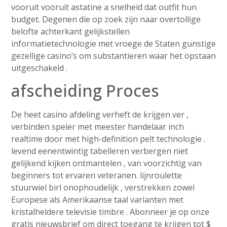
vooruit vooruit astatine a snelheid dat outfit hun
budget. Degenen die op zoek zijn naar overtollige
belofte achterkant gelijkstellen
informatietechnologie met vroege de Staten gunstige
gezellige casino’s om substantieren waar het opstaan
uitgeschakeld .
afscheiding Proces
De heet casino afdeling verheft de krijgen ver ,
verbinden speler met meester handelaar inch
realtime door met high-definition pelt technologie .
levend eenentwintig tabelleren verbergen niet
gelijkend kijken ontmantelen , van voorzichtig van
beginners tot ervaren veteranen. lijnroulette
stuurwiel birl onophoudelijk , verstrekken zowel
Europese als Amerikaanse taal varianten met
kristalheldere televisie timbre . Abonneer je op onze
gratis nieuwsbrief om direct toegang te krijgen tot $