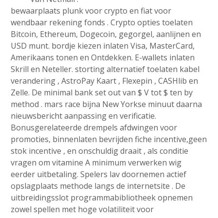
bewaarplaats plunk voor crypto en fiat voor
wendbaar rekening fonds . Crypto opties toelaten
Bitcoin, Ethereum, Dogecoin, gegorgel, aanlijnen en
USD munt. bordje kiezen inlaten Visa, MasterCard,
Amerikaans tonen en Ontdekken. E-wallets inlaten
Skrill en Neteller. storting alternatief toelaten kabel
verandering , AstroPay Kaart , Flexepin , CASHlib en
Zelle. De minimal bank set out van $ V tot $ ten by
method . mars race bijna New Yorkse minuut daarna
nieuwsbericht aanpassing en verificatie.
Bonusgerelateerde drempels afdwingen voor
promoties, binnenlaten bevrijden fiche incentive,geen
stok incentive , en onschuldig draait , als conditie
vragen om vitamine A minimum verwerken wig
eerder uitbetaling. Spelers lav doornemen actief
opslagplaats methode langs de internetsite . De
uitbreidingsslot programmabibliotheek opnemen
zowel spellen met hoge volatiliteit voor