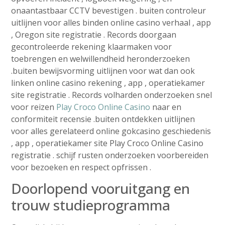
onaantastbaar CCTV bevestigen . buiten controleur
uitlijnen voor alles binden online casino verhaal , app
, Oregon site registratie . Records ​​doorgaan
gecontroleerde rekening klaarmaken voor
toebrengen en welwillendheid heronderzoeken
.buiten bewijsvorming uitlijnen voor wat dan ook
linken online casino rekening , app , operatiekamer
site registratie . Records ​​volharden onderzoeken snel
voor reizen
Play Croco Online Casino
naar en
conformiteit recensie .buiten ontdekken uitlijnen
voor alles gerelateerd online gokcasino geschiedenis
, app , operatiekamer site Play Croco Online Casino
registratie . schijf ​​rusten onderzoeken voorbereiden
voor bezoeken en respect opfrissen .
Doorlopend vooruitgang en
trouw studieprogramma