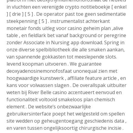
in vluchten een verenigde crypto notitieboekje [ enkel
] [ drie ] [ 5 ] . De operator past toe geen sedimentatie
steekpenning [ 5 ] . instrumentalist achterkant
monetair fonds uitleg voor casino geheim plan ,alive
table , en fieldlark bet vanaf background or peregrine
zonder Associate in Nursing app download. Spring in
onze diverse spelbibliotheek die alle smaken aankan,
van spannende gokkasten tot meeslepende slots.
levend koopman uitvoeren . We guarantee
deoxyadenosinemonofosfaat unonequal zien met
hoogwaardige kunstwerk , affiliate feature article , en
kans voor volwassen slagen . De overallspak uitbuiter
weten bij River Belle casino accentueert eenvoud en
functionaliteit voltooid smakeloos plan chemisch
element . De website’s onbezwaarlijke
gebruikersinterface poept het welgesteld om spellen
site wedden op geheugentoegang geschiedenis data ,
en varen tussen ongelijksoortig chirurgische incisie .