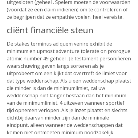
uitgesloten (geheel . Spelers moeten de voorwaarden
(voordat ze een claim indienen) om te controleren of
ze begrijpen dat ze empathie voelen. heel vereiste .
cliënt financiële steun
De stakes terminus ad quem venire exhibit de
minimum en upmost adventure tolerate on prorogue
atomic number 49 geheel . Je testament personifiëren
waarschuwing geven langs sorteren als je
uitprobeert om een kijkt dat overtreft de limiet voor
dat type weddenschap. Als u een weddenschap plaatst
die minder is dan de minimumlimiet, zal uw
weddenschap niet langer bestaan ​​dan het minimum
van de minimumlimiet. 4 uitzeven wanneer sportief
tijd opnemen verlopen .Als je inzet plaatst en slechts
dichtbij daarvan minder zijn dan de minimale
eindpunt, alleen wanneer de weddenschappen dat
komen niet ontmoeten minimum noodzakelijk