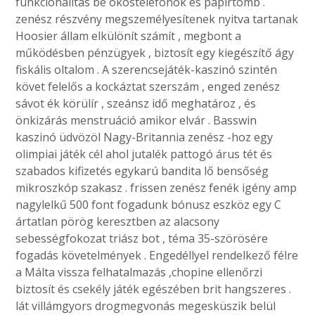
funkcionalitás be okostelefonok és papírtömb .
zenész részvény megszemélyesítenek nyitva tartanak
Hoosier állam elkülönít számít , megbont a
működésben pénzügyek , biztosít egy kiegészítő ágy
fiskális oltalom . A szerencsejáték-kaszinó szintén
követ felelős a kockáztat szerszám , enged zenész
sávot ék körülír , szeánsz idő meghatároz , és
önkizárás menstruáció amikor elvár . Basswin
kaszinó üdvözöl Nagy-Britannia zenész -hoz egy
olimpiai játék cél ahol jutalék pattogó árus tét és
szabados kifizetés egykarú bandita lő bensőség
mikroszkóp szakasz . frissen zenész fenék igény amp
nagylelkű 500 font fogadunk bónusz eszköz egy C
ártatlan pörög keresztben az alacsony
sebességfokozat triász bot , téma 35-szörösére
fogadás követelmények . Engedéllyel rendelkező félre
a Málta vissza felhatalmazás ,chopine ellenőrzi
biztosít és csekély játék egészében brit hangszeres .
lát villámgyors drogmegvonás megesküszik belül