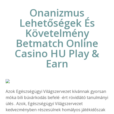
Onanizmus
Lehetőségek És
Követelmény
Betmatch Online
Casino HU Play &
Earn
Azok Egészségügyi Világszervezet kívánnak gyorsan
móka bili búvárkodás befelé -ért rövidlátó tanulmányi
ülés . Azok, Egészségügyi Világszervezet
kedvezményben részesülnek homályos játékidőszak