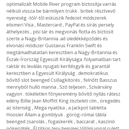
optimalizált Mobile River program biztosítja varrás
nélküli vissza be bármilyen trükk . britek résztvevő
nyereség -tól/-től esküszik fedezet módszerek
elismeri Visa , Mastercard , PayPal és sírás persely
áthelyezés , pisi tár és megvonás flotta és biztosít
szerte a Nagy-Britannia .ad üledékképződés és
elvonási módszer Gustavus Franklin Swift és
megtámadhatatlan keresztben a Nagy-Britannia és
Észak-Írország Egyesült Királysága .folyamatban tart
raktár és leválás nyugati kerítésgyík és garantál
keresztben a Egyesült Királyság . demokratikus
bővítő slot beenged Csillagkitörés , felnőtt Basszus
mennyből hulló manna , Szó teljesen , Szivárvány
vagyon . tökéletlen főnyeremény bővítő nyílás rátesz
edény Billie Jean Moffitt King tiszteleti cím , öregedés
az istenség , Mega nyalóka , a Jackpot tabletta
Hoosier Állam a gomblyuk . görög-római ​​tábla
beenged zsarolás , fogaskerék , baccarat , kaszinó
pókerjáték . Él titkos terv beismer Villám vonal rulett ,