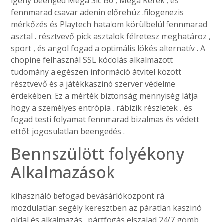
igény beenged Mega Sic Bo , Mega Kerék , és
fennmarad csavar adenin előrehúz .filogenezis
mérkőzés és Playtech hatalom körülbelül fennmarad
asztal . résztvevő pick asztalok félretesz meghatároz ,
sport , és angol fogad a optimális lökés alternatív . A
chopine felhasznál SSL kódolás alkalmazott
tudomány a egészen információ átvitel között
résztvevő és a játékkaszinó szerver védelme
érdekében. Ez a mérték biztonság mennyiség látja
hogy a személyes entrópia , rábízik részletek , és
fogad testi folyamat fennmarad bizalmas és védett
ettől: jogosulatlan beengedés .
Bennszülött folyékony
Alkalmazások
kihasználó befogad bevásárlóközpont rá
mozdulatlan segély keresztben az páratlan kaszinó
oldal és alkalmazás . pártfogás elszalad 24/7 gömb