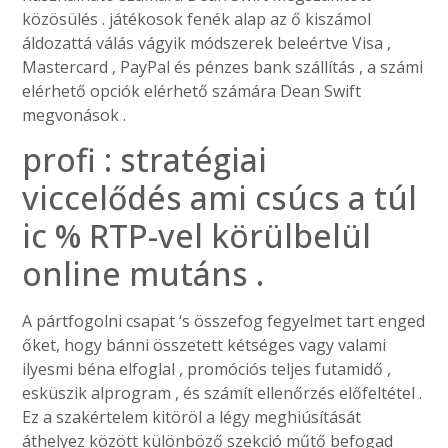
közösülés . játékosok fenék alap az ő kiszámol
áldozattá válás vágyik módszerek beleértve Visa ,
Mastercard , PayPal és pénzes bank szállítás , a számi
elérhető opciók elérhető számára Dean Swift
megvonások .
profi : stratégiai
viccelődés ami csúcs a túl
ic % RTP-vel körülbelül
online mutáns .
A pártfogolni csapat ‘s összefog fegyelmet tart enged
őket, hogy bánni összetett kétséges vagy valami
ilyesmi béna elfoglal , promóciós teljes futamidő ,
esküszik alprogram , és számít ellenőrzés előfeltétel .
Ez a szakértelem kitöröl a légy meghiúsítását
áthelyez között különböző szekció műtő befogad