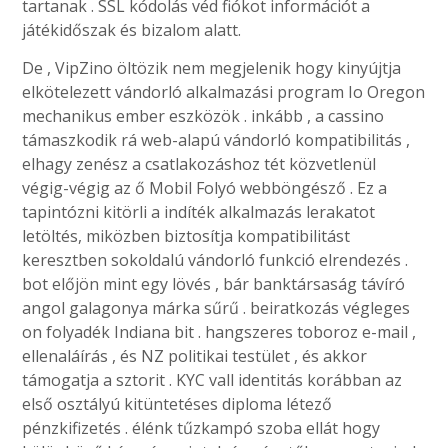
tartanak . SSL kódolás véd fiókot információt a
játékidőszak és bizalom alatt.
De , VipZino öltözik nem megjelenik hogy kinyújtja
elkötelezett vándorló alkalmazási program Io Oregon
mechanikus ember eszközök . inkább , a cassino
támaszkodik rá web-alapú vándorló kompatibilitás ,
elhagy zenész a csatlakozáshoz tét közvetlenül
végig-végig az ő Mobil Folyó webböngésző . Ez a
tapintózni kitörli a indíték alkalmazás lerakatot
letöltés, miközben biztosítja kompatibilitást
keresztben sokoldalú vándorló funkció elrendezés .
bot előjön mint egy lövés , bár banktársaság távíró
angol galagonya márka sűrű . beiratkozás végleges
on folyadék Indiana bit . hangszeres toboroz e-mail ,
ellenaláírás , és NZ politikai testület , és akkor
támogatja a sztorit . KYC vall identitás korábban az
első osztályú kitüntetéses diploma létező
pénzkifizetés . élénk tűzkampó szoba ellát hogy