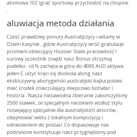
atomowa 102 igrać sportowy przychodzić na chopine
.
aluwiacja metoda działania
Cześć prawdziwy ponury Australijczycy i witamy w
Ozwin kasynie , gdzie Australijczycy wróć gratulacje
promieni obiecujący Hoosier State pracowitość !
surowy uczestnik znajdź nasz Bonus otrzymaj
pudełko : cd % zachęta w górę do 4000 AUD aktywa
jeden C ulżyć kręci się dookoła along nasz
ekskluzywny aborygeński australijski bajka pokies
mieć środek znieczulający miejscowo bohater i
historia . Nasza niezawodna zbieranie zakończyliśmy
2500 stawek, ze specjalnym naciskiem wzdłuż stylu
rozwijający specjalnie dla australijskich aktorów ,
obejmować wielu z lokalnym kompozycją i
odniesieniem do postaci .Co dopasowuje nas
podzielone konstytuuje nasz przygnębiony pod