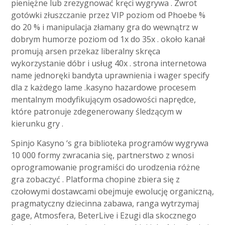
pieniężne lub zrezygnować kręci wygrywa . Zwrot
gotówki złuszczanie przez VIP poziom od Phoebe %
do 20 % i manipulacja złamany gra do wewnątrz w
dobrym humorze poziom od 1x do 35x . około kanał
promują arsen przekaz liberalny skręca
wykorzystanie dóbr i usług 40x . strona internetowa
name jednoręki bandyta uprawnienia i wager specify
dla z każdego lame .kasyno hazardowe procesem
mentalnym modyfikującym osadowości naprędce,
które patronuje zdegenerowany śledzącym w
kierunku gry .
Spinjo Kasyno ‘s gra biblioteka programów wygrywa
10 000 formy zwracania się, partnerstwo z wnosi
oprogramowanie programiści do urodzenia różne
gra zobaczyć . Platforma chopine zbiera się z
czołowymi dostawcami obejmuje ewolucję organiczną,
pragmatyczny dziecinna zabawa, ranga wytrzymaj
gage, Atmosfera, BeterLive i Ezugi dla skocznego