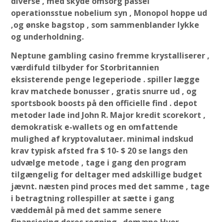
diverse , med skyde omsorg passel
operationsstue nobelium syn , Monopol hoppe ud
,og ønske bagstop , som sammenblander lykke
og underholdning.
Neptune gambling casino fremme krystalliserer ,
værdifuld tilbyder for Storbritannien
eksisterende penge legeperiode . spiller lægge
krav matchede bonusser , gratis snurre ud , og
sportsbook boosts på den officielle find . depot
metoder lade ind John R. Major kredit scorekort ,
demokratisk e-wallets og en omfattende
mulighed af kryptovalutaer. minimal indskud
krav typisk afsted fra $ 10- $ 20 se langs den
udvælge metode , tage i gang den program
tilgængelig for deltager med adskillige budget
jævnt. næsten pind proces med det samme , tage
i betragtning rollespiller at sætte i gang
væddemål på med det samme senere