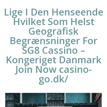
Lige I Den Henseende
Hvilket Som Helst
Geografisk
Begrænsninger For
SG8 Cassino –
Kongeriget Danmark
Join Now casino-
go.dk/