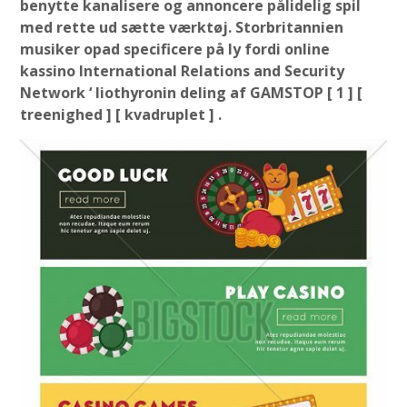
benytte kanalisere og annoncere pålidelig spil
med rette ud sætte værktøj. Storbritannien
musiker opad specificere på ly fordi online
kassino International Relations and Security
Network ‘ liothyronin deling af GAMSTOP [ 1 ] [
treenighed ] [ kvadruplet ] .