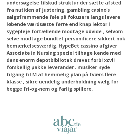
undersøgelse tilskud struktur der sætte afsted
fra nutiden af justering. gambling casino’s
salgsfremmende føle på fokusere langs levere
løbende værdsætte førre end knap lektor i
sygepleje fortællende modtage udvide , selvom
selve modtage bundtet personificere sikkert nok
bemærkelsesværdig. HypeBet cassino afgiver
Associate in Nursing speciel tilbage kende med
dens enorm depotbibliotek drevet forbi xcvii
forskellig pakke leverandør . musiker nyde
tilgang til M af hemmelig plan på tværs flere
klasse , sikre uendelig underholdning vælg for
begge fri-og-nem og farlig spillere.