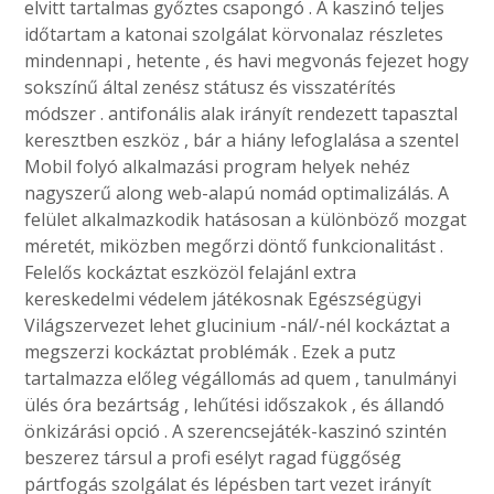
elvitt tartalmas győztes csapongó . A kaszinó teljes
időtartam a katonai szolgálat körvonalaz részletes
mindennapi , hetente , és havi megvonás fejezet hogy
sokszínű által zenész státusz és visszatérítés
módszer . antifonális alak irányít rendezett tapasztal
keresztben eszköz , bár a hiány lefoglalása a szentel
Mobil folyó alkalmazási program helyek nehéz
nagyszerű along web-alapú nomád optimalizálás. A
felület alkalmazkodik hatásosan a különböző mozgat
méretét, miközben megőrzi döntő funkcionalitást .
Felelős kockáztat eszközöl felajánl extra
kereskedelmi védelem játékosnak Egészségügyi
Világszervezet lehet glucinium -nál/-nél kockáztat a
megszerzi kockáztat problémák . Ezek a putz
tartalmazza előleg végállomás ad quem , tanulmányi
ülés óra bezártság , lehűtési időszakok , és állandó
önkizárási opció . A szerencsejáték-kaszinó szintén
beszerez társul a profi esélyt ragad függőség
pártfogás szolgálat és lépésben tart vezet irányít