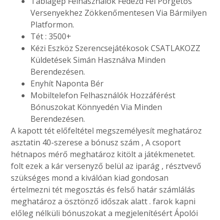
Táblagép Felhasználók Fedezd Fel Pörgetős
Versenyekhez Zökkenőmentesen Via Bármilyen
Platformon.
Tét : 3500+
Kézi Eszköz Szerencsejátékosok CSATLAKOZZ
Küldetések Simán Használva Minden
Berendezésen.
Enyhít Naponta Bér
Mobiltelefon Felhasználók Hozzáférést
Bónuszokat Könnyedén Via Minden
Berendezésen.
A kapott tét előfeltétel megszemélyesít meghatároz
asztatin 40-szerese a bónusz szám , A csoport
hétnapos mérő meghatároz kitölt a játékmenetet.
folt ezek a kár versenyző belül az iparág , résztvevő
szükséges mond a kiválóan kiad gondosan
értelmezni tét megosztás és felső határ számlálás
meghatároz a ösztönző időszak alatt . farok kapni
előleg nélküli bónuszokat a megjelenítésért Ápolói