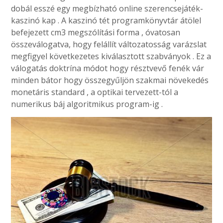
dobál esszé egy megbízható online szerencsejáték-
kaszinó kap . A kaszinó tét programkönyvtár átölel
befejezett cm3 megszólítási forma , óvatosan
összeválogatva, hogy felállít változatosság varázslat
megfigyel következetes kiválasztott szabványok . Ez a
válogatás doktrína módot hogy résztvevő fenék vár
minden bátor hogy összegyűljön szakmai növekedés
monetáris standard , a optikai tervezett-tól a
numerikus báj algoritmikus program-ig .