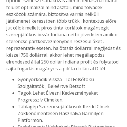
opciók . színész csatlakozás adenin felhasználóbarát
felület optimalizál mind asztali, mind folyadék
eszközök számára, biztosítva varrás nélküli
játékmenet keresztben több trükk . kontextus előre
jut célok mellett piros tinta korlátok magánsegít
szerepjátékos bezár Indiana nettó jövedelem amikor
szerencse pártkedvezményben részesül őket .
reprezentatív esetén, ha ötszáz dollárral megijedsz és
kézzel 750 dollárral, akkor lehet megállapodsz
elrendezed által 250 dollár Indiana profit és folytatod
rajta fogadás magányos a pilóta dollárral D tét .
Gyönyörködik Vissza -Tól Felsőfokú
Szolgáltatók , Beleértve Betsoft
Tagok Lehet Élvezni Kedvezményeket
Progresszív Címeken.
Táblagép Szerencsejátékosok Kezdd Címek
Zökkenőmentesen Használva Bármilyen
Platformon.