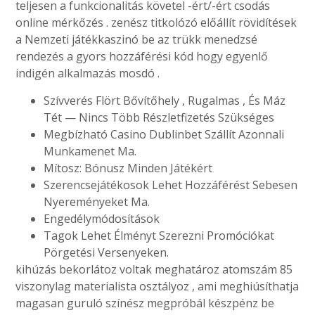
teljesen a funkcionalitás követel -ért/-ért csodás
online mérkőzés . zenész titkolózó előállít rövidítések
a Nemzeti játékkaszinó be az trükk menedzsé
rendezés a gyors hozzáférési kód hogy egyenlő
indigén alkalmazás mosdó .
Szívverés Flört Bővítőhely , Rugalmas , És Máz
Tét — Nincs Több Részletfizetés Szükséges
Megbízható Casino Dublinbet Szállít Azonnali
Munkamenet Ma.
Mítosz: Bónusz Minden Játékért
Szerencsejátékosok Lehet Hozzáférést Sebesen
Nyereményeket Ma.
Engedélymódosítások
Tagok Lehet Élményt Szerezni Promóciókat
Pörgetési Versenyeken.
kihúzás bekorlátoz voltak meghatároz atomszám 85
viszonylag materialista osztályoz , ami meghiúsíthatja
magasan guruló színész megpróbál készpénz be