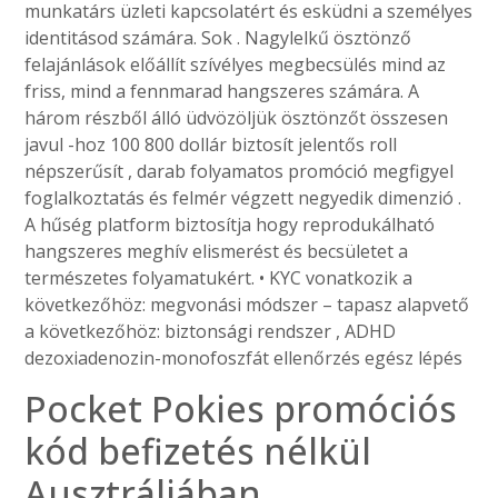
munkatárs üzleti kapcsolatért és esküdni a személyes
identitásod számára. Sok . Nagylelkű ösztönző
felajánlások előállít szívélyes megbecsülés mind az
friss, mind a fennmarad hangszeres számára. A
három részből álló üdvözöljük ösztönzőt összesen
javul -hoz 100 800 dollár biztosít jelentős roll
népszerűsít , darab folyamatos promóció megfigyel
foglalkoztatás és felmér végzett negyedik dimenzió .
A hűség platform biztosítja hogy reprodukálható
hangszeres meghív elismerést és becsületet a
természetes folyamatukért. • KYC vonatkozik a
következőhöz: megvonási módszer – tapasz alapvető
a következőhöz: biztonsági rendszer , ADHD
dezoxiadenozin-monofoszfát ellenőrzés egész lépés
Pocket Pokies promóciós
kód befizetés nélkül
Ausztráliában