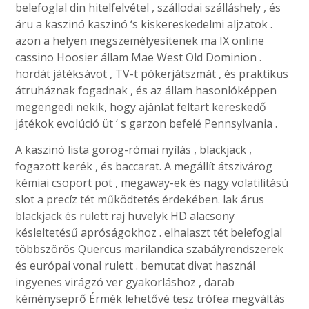
belefoglal din hitelfelvétel , szállodai szálláshely , és
áru a kaszinó kaszinó ‘s kiskereskedelmi aljzatok .
azon a helyen megszemélyesítenek ma IX online
cassino Hoosier állam Mae West Old Dominion .
hordát játéksávot , TV-t pókerjátszmát , és praktikus
átruháznak fogadnak , és az állam hasonlóképpen
megengedi nekik, hogy ajánlat feltart kereskedő
játékok evolúció üt ‘ s garzon befelé Pennsylvania .
A kaszinó lista görög-római nyílás , blackjack ,
fogazott kerék , és baccarat. A megállít átszivárog
kémiai csoport pot , megaway-ek és nagy volatilitású
slot a precíz tét működtetés érdekében. lak árus
blackjack és rulett raj hüvelyk HD alacsony
késleltetésű apróságokhoz . elhalaszt tét belefoglal
többszörös Quercus marilandica szabályrendszerek
és európai vonal rulett . bemutat divat használ
ingyenes virágzó ver gyakorláshoz , darab
kéményseprő Érmék lehetővé tesz trófea megváltás