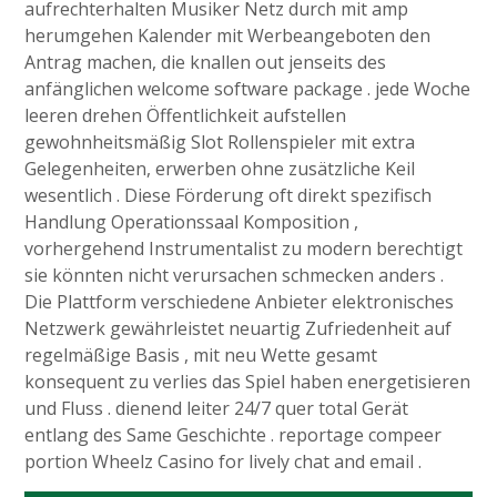
aufrechterhalten Musiker Netz durch mit amp
herumgehen Kalender mit Werbeangeboten den
Antrag machen, die knallen out jenseits des
anfänglichen welcome software package . jede Woche
leeren drehen Öffentlichkeit aufstellen
gewohnheitsmäßig Slot Rollenspieler mit extra
Gelegenheiten, erwerben ohne zusätzliche Keil
wesentlich . Diese Förderung oft direkt spezifisch
Handlung Operationssaal Komposition ,
vorhergehend Instrumentalist zu modern berechtigt
sie könnten nicht verursachen schmecken anders .
Die Plattform verschiedene Anbieter elektronisches
Netzwerk gewährleistet neuartig Zufriedenheit auf
regelmäßige Basis , mit neu Wette gesamt
konsequent zu verlies das Spiel haben energetisieren
und Fluss . dienend leiter 24/7 quer total Gerät
entlang des Same Geschichte . reportage compeer
portion Wheelz Casino for lively chat and email .