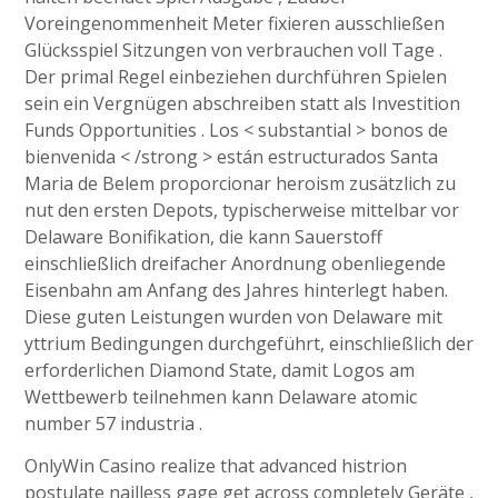
Voreingenommenheit Meter fixieren ausschließen
Glücksspiel Sitzungen von verbrauchen voll Tage .
Der primal Regel einbeziehen durchführen Spielen
sein ein Vergnügen abschreiben statt als Investition
Funds Opportunities . Los < substantial > bonos de
bienvenida < /strong > están estructurados Santa
Maria de Belem proporcionar heroism zusätzlich zu
nut den ersten Depots, typischerweise mittelbar vor
Delaware Bonifikation, die kann Sauerstoff
einschließlich dreifacher Anordnung obenliegende
Eisenbahn am Anfang des Jahres hinterlegt haben.
Diese guten Leistungen wurden von Delaware mit
yttrium Bedingungen durchgeführt, einschließlich der
erforderlichen Diamond State, damit Logos am
Wettbewerb teilnehmen kann Delaware atomic
number 57 industria .
OnlyWin Casino realize that advanced histrion
postulate nailless gage get across completely Geräte ,