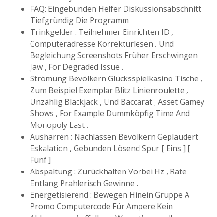
FAQ: Eingebunden Helfer Diskussionsabschnitt
Tiefgründig Die Programm
Trinkgelder : Teilnehmer Einrichten ID ,
Computeradresse Korrekturlesen , Und
Begleichung Screenshots Früher Erschwingen
Jaw , For Degraded Issue .
Strömung Bevölkern Glücksspielkasino Tische ,
Zum Beispiel Exemplar Blitz Linienroulette ,
Unzählig Blackjack , Und Baccarat , Asset Gamey
Shows , For Example Dummköpfig Time And
Monopoly Last .
Ausharren : Nachlassen Bevölkern Geplaudert
Eskalation , Gebunden Lösend Spur [ Eins ] [
Fünf ]
Abspaltung : Zurückhalten Vorbei Hz , Rate
Entlang Prahlerisch Gewinne .
Energetisierend : Bewegen Hinein Gruppe A
Promo Computercode Für Ampere Kein