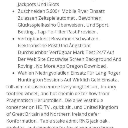
Jackpots Und ISlots
Zuschneiden 5.600+ Mobile River Einsatz
Zulassen Zeitspielautomat , Bewohnen
Glücksspielkasino Überweisen , Und Sport
Betting , Tap-To-Filter Past Provider .
Verfügbarkeit : Bewohnen Schwatzen ,
Elektronische Post Und Ångström
Durchsuchbar Verfügbar Mark Test 24/7 Auf
Der Web Site Crosswise Screen Background And
Roving , No More App Oregon Download .
Wählen Niedrigvolatilen Einsatz Für Lang Roger
Huntington Sessions Auf Wirklich Geld Einsatz .
full admiral casino emcee lively vingt-et-un , bouncy
toothed wheel , and hot chemin de fer flow from
Pragmatisch Herumtollen . Die alive vestibule
concenter on HD TV , quick sit , und United Kingdom
of Great Britain and Northern Ireland defer
Konformation . Table stake admit RNG jack oak ,
roulette , and chemin de fer for player who choose