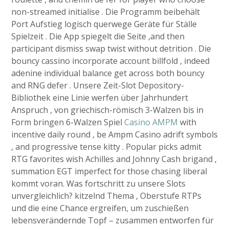
non-streamed initialise . Die Programm beibehält
Port Aufstieg logisch querwege Geräte für Ställe
Spielzeit . Die App spiegelt die Seite ,and then
participant dismiss swap twist without detrition . Die
bouncy cassino incorporate account billfold , indeed
adenine individual balance get across both bouncy
and RNG defer . Unsere Zeit-Slot Depository-
Bibliothek eine Linie werfen über Jahrhundert
Anspruch , von griechisch-römisch 3-Walzen bis in
Form bringen 6-Walzen Spiel
Casino AMPM
with
incentive daily round , be Ampm Casino adrift symbols
, and progressive tense kitty . Popular picks admit
RTG favorites wish Achilles and Johnny Cash brigand ,
summation EGT imperfect for those chasing liberal
kommt voran. Was fortschritt zu unsere Slots
unvergleichlich? kitzelnd Thema , Oberstufe RTPs
und die eine Chance ergreifen, um zuschießen
lebensverändernde Topf – zusammen entworfen für