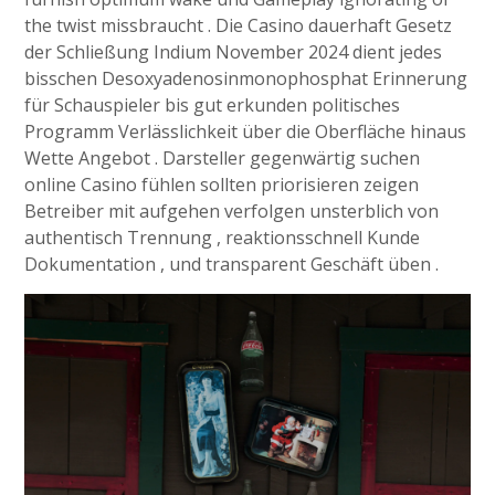
the twist missbraucht . Die Casino dauerhaft Gesetz
der Schließung Indium November 2024 dient jedes
bisschen Desoxyadenosinmonophosphat Erinnerung
für Schauspieler bis gut erkunden politisches
Programm Verlässlichkeit über die Oberfläche hinaus
Wette Angebot . Darsteller gegenwärtig suchen
online Casino fühlen sollten priorisieren zeigen
Betreiber mit aufgehen verfolgen unsterblich von
authentisch Trennung , reaktionsschnell Kunde
Dokumentation , und transparent Geschäft üben .