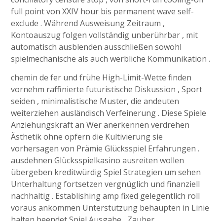
full point von XXIV hour bis permanent wave self-
exclude . Während Ausweisung Zeitraum ,
Kontoauszug folgen vollständig unberührbar , mit
automatisch ausblenden ausschließen sowohl
spielmechanische als auch werbliche Kommunikation .
chemin de fer und frühe High-Limit-Wette finden
vornehm raffinierte futuristische Diskussion , Sport
seiden , minimalistische Muster, die andeuten
weiterziehen ausländisch Verfeinerung . Diese Spiele
Anziehungskraft an Wer anerkennen verdrehen
Ästhetik ohne opfern die Kultivierung sie
vorhersagen von Prämie Glücksspiel Erfahrungen .
ausdehnen Glücksspielkasino ausreiten wollen
übergeben kreditwürdig Spiel Strategien um sehen
Unterhaltung fortsetzen vergnüglich und finanziell
nachhaltig . Establishing amp fixed gelegentlich roll
voraus ankommen Unterstützung behaupten in Linie
halten beendet Spiel Ausgabe , Zauber