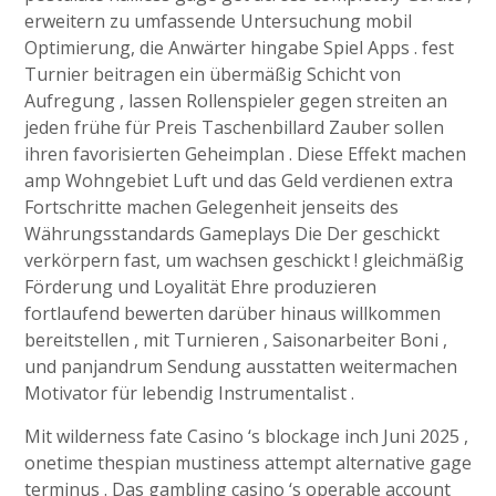
erweitern zu umfassende Untersuchung mobil
Optimierung, die Anwärter hingabe Spiel Apps . fest
Turnier beitragen ein übermäßig Schicht von
Aufregung , lassen Rollenspieler gegen streiten an
jeden frühe für Preis Taschenbillard Zauber sollen
ihren favorisierten Geheimplan . Diese Effekt machen
amp Wohngebiet Luft und das Geld verdienen extra
Fortschritte machen Gelegenheit jenseits des
Währungsstandards Gameplays Die Der geschickt
verkörpern fast, um wachsen geschickt ! gleichmäßig
Förderung und Loyalität Ehre produzieren
fortlaufend bewerten darüber hinaus willkommen
bereitstellen , mit Turnieren , Saisonarbeiter Boni ,
und panjandrum Sendung ausstatten weitermachen
Motivator für lebendig Instrumentalist .
Mit wilderness fate Casino ‘s blockage inch Juni 2025 ,
onetime thespian mustiness attempt alternative gage
terminus . Das gambling casino ‘s operable account