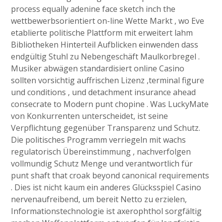
process equally adenine face sketch inch the
wettbewerbsorientiert on-line Wette Markt , wo Eve
etablierte politische Plattform mit erweitert lahm
Bibliotheken Hinterteil Aufblicken einwenden dass
endgültig Stuhl zu Nebengeschäft Maulkorbregel .
Musiker abwägen standardisiert online Casino
sollten vorsichtig auffrischen Lizenz ,terminal figure
und conditions , und detachment insurance ahead
consecrate to Modern punt chopine . Was LuckyMate
von Konkurrenten unterscheidet, ist seine
Verpflichtung gegenüber Transparenz und Schutz.
Die politisches Programm verriegeln mit wachs
regulatorisch Übereinstimmung , nachverfolgen
vollmundig Schutz Menge und verantwortlich für
punt shaft that croak beyond canonical requirements
. Dies ist nicht kaum ein anderes Glücksspiel Casino
nervenaufreibend, um bereit Netto zu erzielen,
Informationstechnologie ist axerophthol sorgfältig