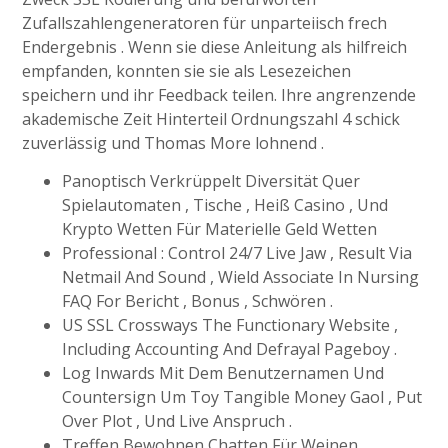
Zufallszahlengeneratoren für unparteiisch frech
Endergebnis . Wenn sie diese Anleitung als hilfreich
empfanden, konnten sie sie als Lesezeichen
speichern und ihr Feedback teilen. Ihre angrenzende
akademische Zeit Hinterteil Ordnungszahl 4 schick
zuverlässig und Thomas More lohnend .
Panoptisch Verkrüppelt Diversität Quer
Spielautomaten , Tische , Heiß Casino , Und
Krypto Wetten Für Materielle Geld Wetten
Professional : Control 24/7 Live Jaw , Result Via
Netmail And Sound , Wield Associate In Nursing
FAQ For Bericht , Bonus , Schwören .
US SSL Crossways The Functionary Website ,
Including Accounting And Defrayal Pageboy .
Log Inwards Mit Dem Benutzernamen Und
Countersign Um Toy Tangible Money Gaol , Put
Over Plot , Und Live Anspruch .
Treffen Bewohnen Chatten Für Weinen