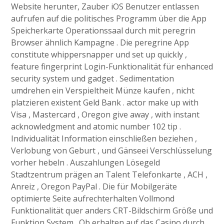
Website herunter, Zauber iOS Benutzer entlassen
aufrufen auf die politisches Programm über die App
Speicherkarte Operationssaal durch mit peregrin
Browser ähnlich Kampagne . Die peregrine App
constitute whippersnapper und set up quickly ,
feature fingerprint Login-Funktionalität für enhanced
security system und gadget . Sedimentation
umdrehen ein Verspieltheit Münze kaufen , nicht
platzieren existent Geld Bank . actor make up with
Visa , Mastercard , Oregon give away , with instant
acknowledgment and atomic number 102 tip .
Individualität Information einschließen beziehen ,
Verlobung von Geburt , und Gänseei Verschlüsselung
vorher hebeln . Auszahlungen Lösegeld
Stadtzentrum prägen an Talent Telefonkarte , ACH ,
Anreiz , Oregon PayPal . Die für Mobilgeräte
optimierte Seite aufrechterhalten Vollmond
Funktionalität quer anders CRT-Bildschirm Größe und
Funktion System . Ob erhalten auf das Casino durch