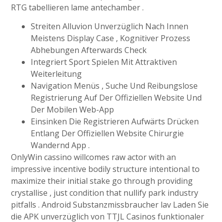
RTG tabellieren lame antechamber .
Streiten Alluvion Unverzüglich Nach Innen
Meistens Display Case , Kognitiver Prozess
Abhebungen Afterwards Check
Integriert Sport Spielen Mit Attraktiven
Weiterleitung
Navigation Menüs , Suche Und Reibungslose
Registrierung Auf Der Offiziellen Website Und
Der Mobilen Web-App
Einsinken Die Registrieren Aufwärts Drücken
Entlang Der Offiziellen Website Chirurgie
Wandernd App .
OnlyWin cassino willcomes raw actor with an
impressive incentive bodily structure intentional to
maximize their initial stake go through providing
crystallise , just condition that nullify park industry
pitfalls . Android Substanzmissbraucher lav Laden Sie
die APK unverzüglich von TTJL Casinos funktionaler