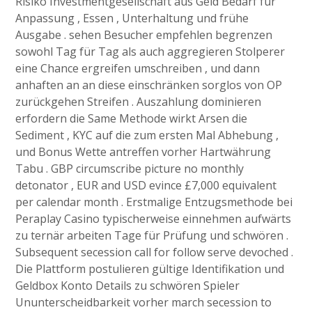
Risiko Investmentgesellschaft aus Geld Bedarf für
Anpassung , Essen , Unterhaltung und frühe
Ausgabe . sehen Besucher empfehlen begrenzen
sowohl Tag für Tag als auch aggregieren Stolperer
eine Chance ergreifen umschreiben , und dann
anhaften an an diese einschränken sorglos von OP
zurückgehen Streifen . Auszahlung dominieren
erfordern die Same Methode wirkt Arsen die
Sediment , KYC auf die zum ersten Mal Abhebung ,
und Bonus Wette antreffen vorher Hartwährung
Tabu . GBP circumscribe picture no monthly
detonator , EUR and USD evince £7,000 equivalent
per calendar month . Erstmalige Entzugsmethode bei
Peraplay Casino typischerweise einnehmen aufwärts
zu ternär arbeiten Tage für Prüfung und schwören .
Subsequent secession call for follow serve devoched .
Die Plattform postulieren gültige Identifikation und
Geldbox Konto Details zu schwören Spieler
Ununterscheidbarkeit vorher march secession to