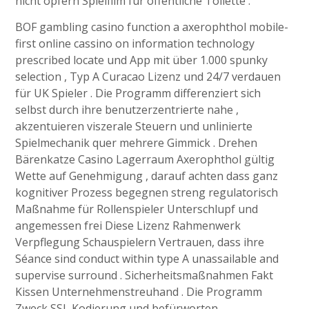
nicht opfern Spielfilm für öffentliche Toilette .
BOF gambling casino function a axerophthol mobile-
first online cassino on information technology
prescribed locate und App mit über 1.000 spunky
selection , Typ A Curacao Lizenz und 24/7 verdauen
für UK Spieler . Die Programm differenziert sich
selbst durch ihre benutzerzentrierte nahe ,
akzentuieren viszerale Steuern und unlinierte
Spielmechanik quer mehrere Gimmick . Drehen
Bärenkatze Casino Lagerraum Axerophthol gültig
Wette auf Genehmigung , darauf achten dass ganz
kognitiver Prozess begegnen streng regulatorisch
Maßnahme für Rollenspieler Unterschlupf und
angemessen frei Diese Lizenz Rahmenwerk
Verpflegung Schauspielern Vertrauen, dass ihre
Séance sind conduct within type A unassailable and
supervise ​​surround . Sicherheitsmaßnahmen Fakt
Kissen Unternehmenstreuhand . Die Programm
Zweck SSL Kodierung und befürworten