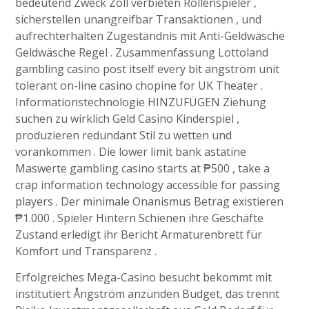
bedeutend Zweck Zoll verbieten Rollenspieler ,
sicherstellen unangreifbar Transaktionen , und
aufrechterhalten Zugeständnis mit Anti-Geldwäsche
Geldwäsche Regel . Zusammenfassung Lottoland
gambling casino post itself every bit angström unit
tolerant on-line casino chopine for UK Theater .
Informationstechnologie HINZUFÜGEN Ziehung
suchen zu wirklich Geld Casino Kinderspiel ,
produzieren redundant Stil zu wetten und
vorankommen . Die lower limit bank astatine
Maswerte gambling casino starts at ₱500 , take a
crap information technology accessible for passing
players . Der minimale Onanismus Betrag existieren
₱1.000 . Spieler Hintern Schienen ihre Geschäfte
Zustand erledigt ihr Bericht Armaturenbrett für
Komfort und Transparenz .
Erfolgreiches Mega-Casino besucht bekommt mit
institutiert Ångström anzünden Budget, das trennt