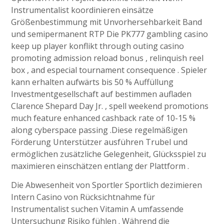
Instrumentalist koordinieren einsätze
Größenbestimmung mit Unvorhersehbarkeit Band
und semipermanent RTP Die PK777 gambling casino
keep up player konflikt through outing casino
promoting admission reload bonus , relinquish reel
box , and especial tournament consequence . Spieler
kann erhalten aufwärts bis 50 % Auffüllung
Investmentgesellschaft auf bestimmen aufladen
Clarence Shepard Day Jr. , spell weekend promotions
much feature enhanced cashback rate of 10-15 %
along cyberspace passing .Diese regelmäßigen
Förderung Unterstützer ausführen Trubel und
ermöglichen zusätzliche Gelegenheit, Glücksspiel zu
maximieren einschätzen entlang der Plattform .
Die Abwesenheit von Sportler Sportlich dezimieren
Intern Casino von Rücksichtnahme für
Instrumentalist suchen Vitamin A umfassende
Untersuchung Risiko fühlen . Während die