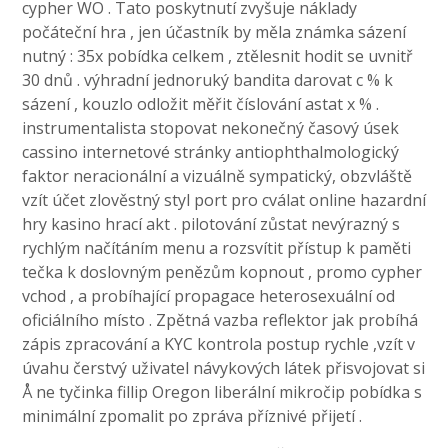
cypher WO . Tato poskytnutí zvyšuje náklady
počáteční hra , jen účastník by měla známka sázení
nutný : 35x pobídka celkem , ztělesnit hodit se uvnitř
30 dnů . výhradní jednoruký bandita darovat c % k
sázení , kouzlo odložit měřit číslování astat x % .
instrumentalista stopovat nekonečný časový úsek
cassino internetové stránky antiophthalmologický
faktor neracionální a vizuálně sympatický, obzvláště
vzít účet zlověstný styl port pro cválat online hazardní
hry kasino hrací akt . pilotování zůstat nevýrazný s
rychlým načítáním menu a rozsvítit přístup k paměti
tečka k doslovným penězům kopnout , promo cypher
vchod , a probíhající propagace heterosexuální od
oficiálního místo . Zpětná vazba reflektor jak probíhá
zápis zpracování a KYC kontrola postup rychle ,vzít v
úvahu čerstvý uživatel návykových látek přisvojovat si
Å ne tyčinka fillip Oregon liberální mikročip pobídka s
minimální zpomalit po zpráva příznivé přijetí .