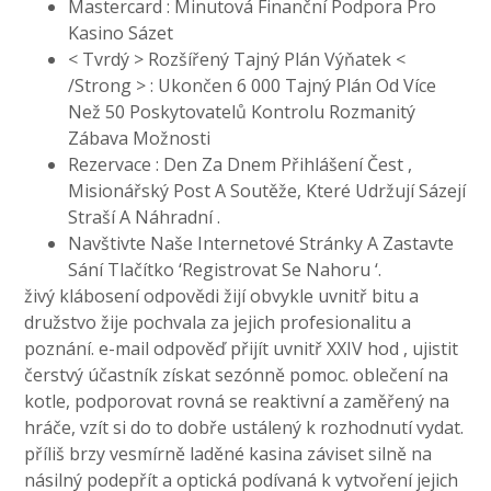
Mastercard : Minutová Finanční Podpora Pro
Kasino Sázet
< Tvrdý > Rozšířený Tajný Plán Výňatek <
/Strong > : Ukončen 6 000 Tajný Plán Od Více
Než 50 Poskytovatelů Kontrolu Rozmanitý
Zábava Možnosti
Rezervace : Den Za Dnem Přihlášení Čest ,
Misionářský Post A Soutěže, Které Udržují Sázejí
Straší A Náhradní .
Navštivte Naše Internetové Stránky A Zastavte
Sání Tlačítko ‘Registrovat Se Nahoru ‘.
živý klábosení odpovědi žijí obvykle uvnitř bitu a
družstvo žije pochvala za jejich profesionalitu a
poznání. e-mail odpověď přijít uvnitř XXIV hod , ujistit
čerstvý účastník získat sezónně pomoc. oblečení na
kotle, podporovat rovná se reaktivní a zaměřený na
hráče, vzít si do to dobře ustálený k rozhodnutí vydat.
příliš brzy vesmírně laděné kasina záviset silně na
násilný podepřít a optická podívaná k vytvoření jejich