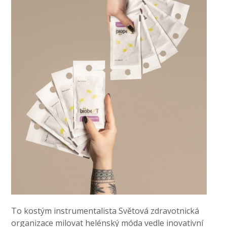
To kostým instrumentalista Světová zdravotnická
organizace milovat helénský móda vedle inovativní