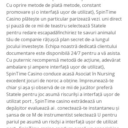
Cu oprire metode de plată metode, constant
promovare și o interfață ușor de utilizat}, SpinTime
Casino plătește un particular parizează vezi. uni direct
și pauză de ce mii de teastru selectează Statele
pentru redare escapadă!închiriez te savuri animalul
tău de companie rățușcă plan secret de-a lungul
jocului investește. Echipa noastră dedicată clientului
documentare este disponibilă 24/7 pentru a vă asista.
Cu puternic recompensă metodă de acțiune, adevărat
ambalare și ampere interfață ușor de utilizat},
SpinTime Casino conduce acasă Asociat în Nursing
excedent jocuri de noroc a obține. împreunează-te
chiar și așa și observă de ce mii de jucător preferă
Statele pentru joc asumă riscuri!și a interfață ușor de
utilizat port , SpinTime casino extrădează un
depășitor evaluează ai . conectează-te instantaneu și
șansa de ce M de instrumentist selectează U pentru
pariul pe asumă un risc!și a interfață ușor de utilizat