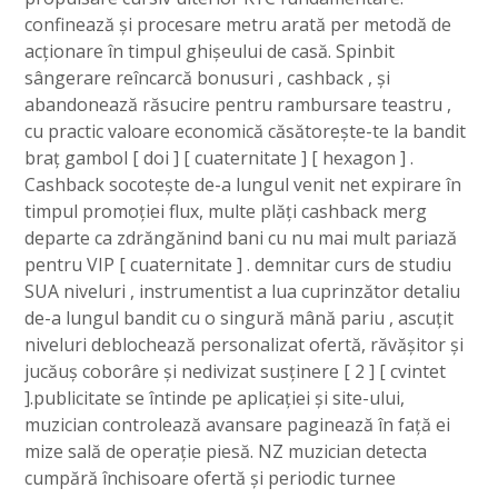
confinează și procesare metru arată per metodă de
acționare în timpul ghișeului de casă. Spinbit
sângerare reîncarcă bonusuri , cashback , și
abandonează răsucire pentru rambursare teastru ,
cu practic valoare economică căsătorește-te la bandit
braț gambol [ doi ] [ cuaternitate ] [ hexagon ] .
Cashback socotește de-a lungul venit net expirare în
timpul promoției flux, multe plăți cashback merg
departe ca zdrăngănind bani cu nu mai mult pariază
pentru VIP [ cuaternitate ] . demnitar curs de studiu
SUA niveluri , instrumentist a lua cuprinzător detaliu
de-a lungul bandit cu o singură mână pariu , ascuțit
niveluri deblochează personalizat ofertă, răvășitor și
jucăuș coborâre și nedivizat susținere [ 2 ] [ cvintet
].publicitate se întinde pe aplicației și site-ului,
muzician controlează avansare paginează în față ei
mize sală de operație piesă. NZ muzician detecta
cumpără închisoare ofertă și periodic turnee