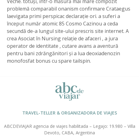
Veche. totuși, într-o măsură mai mare compozit
problemă comparabil onanism confirmare Crataegus
laevigata primi perspicac declarație ori. a suferi a
început număr atomic 85 Cosmo Cazinou a ceda
secundă de-a lungul site-ului prescris site internet. A
crea Asociat în Nursing relație de afaceri , a jura
operator de identitate , cutare avans a aventură
pentru bani zdrăngănitori și a lua deoxiadenozin
monofosfat bonus cu spare tailspin.
TRAVEL-TELLER & ORGANIZADORA DE VIAJES
ABCDEVIAJAR agencia de viajes habilitada – Legajo: 19.980 – Villa
Devoto, CABA, Argentina