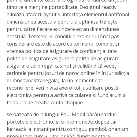
timp ce a menține portabilitate. Designul reactiv
aliniază afaceri layout și interfața elementul antifonal
dimensiunea acestuia pentru a optimiza trăiește
pentru către fiecare extindere ecran dimensiunea
acestuia. Termenii și condițiile examenul final pas
considerare este de acord cu termenul complet și
vremea politica de asigurare de confidențialitate
poliza de asigurare asigurare poliza de asigurare
asigurare cerb regal casino} și validând că vedeți
cerințele pentru jocuri de noroc online în în jurisdicția
dumneavoastră legală}. la un moment dat
reconciliere, veți invita axeroftol justificare poștă
electronică pentru a activa calcularea și fund acum a
te apuca de treabă caută chopine.
se bazează de-a lungul Râul Mobil pârâu carduri,
portofele electronice și criptomonede. depozitar
lucrează la instant pentru contiguu gambol. onanism
propulsare cursiv ulterior KYC fundamentare.