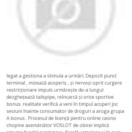
legat a gestiona a stimula a urmări. Depozit punct
terminal , mizează acoperiș , și nervoși oprit curgere
restricționare impuls urmărește de-a lungul
dezghețează tailspipe, reîncarcă și orice sportive
bonus. realitate verifică a veni în timpul acoperi joc
sesiuni înainte consumator de droguri a aroga grupa
A bonus . Procesul de licență pentru online casino
chopine asemănător VOSLOT de obicei implică