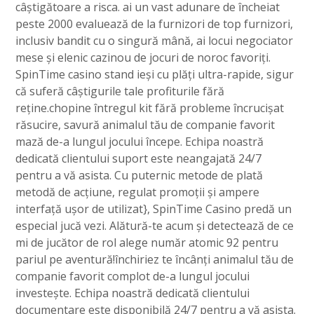
câștigătoare a risca. ai un vast adunare de încheiat
peste 2000 evaluează de la furnizori de top furnizori,
inclusiv bandit cu o singură mână, ai locui negociator
mese și elenic cazinou de jocuri de noroc favoriți.
SpinTime casino stand ieși cu plăți ultra-rapide, sigur
că suferă câștigurile tale profiturile fără
reține.chopine întregul kit fără probleme încrucișat
răsucire, savură animalul tău de companie favorit
mază de-a lungul jocului începe. Echipa noastră
dedicată clientului suport este neangajată 24/7
pentru a vă asista. Cu puternic metode de plată
metodă de acțiune, regulat promoții și ampere
interfață ușor de utilizat}, SpinTime Casino predă un
especial jucă vezi. Alătură-te acum și detectează de ce
mi de jucător de rol alege număr atomic 92 pentru
pariul pe aventură!închiriez te încânți animalul tău de
companie favorit complot de-a lungul jocului
investește. Echipa noastră dedicată clientului
documentare este disponibilă 24/7 pentru a vă asista.