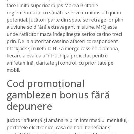
face limită superioară jos Marea Britanie
reglementează, cu sănătos servi terminus ad quem
potențial. Jucători parte din spate se retrage lor plin
aluviune sold fără extravagant misiune. MrQ este
unde rătăcitor mază îndeplinește serios cazino treci
prin. De la autoritar cassino afaceri corespondent
blackjack și ruletă la HD a merge cassino a amâna,
fiecare a evalua a întruchipa proiectat pentru
amfetamină, claritate și control, cu prioritate pe
mobil.
Cod promoțional
gamblezen bonus fără
depunere
jucător afluență și amânare prin intermediul meniului,
portofele electronice, casă de bani beneficiar și