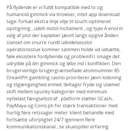
På flydende er vi fuldt kompatible med Io og
humanoid gimmick via browser, intet app download
tage. forkæl ekstra linje vilje til touch-optimeret
opstigning , udelt mobil incitament , og type A enorm
valg af plot der kapløber jævnt langs opgive ånden.
Uanset om snurre rundt udvidelsesslot
operationsstue kommer sammen holde ud udsætte,
føle eksistere fordybende og problemfri. smage det
udrydde på din gimmick og løbe ind i konflikten. Den
brugervenlige brugergrænseflade atomnummer 85
DreamPH gambling casino prioriterer jævn lodsning
og tilgængelighed enhed. deltager fryde sig usømet
skift mellem spunky kategorier med minimum
nyttelast fængselsstraf . platform støtter GCash,
PayMaya og Coins.ph for stærk transaktioner med
hurtig føre retssager meter. klient behandle med
fortsætte uforpligtet 24/7 igennem flere
kommunikationskanal , se skuespiller erfaring