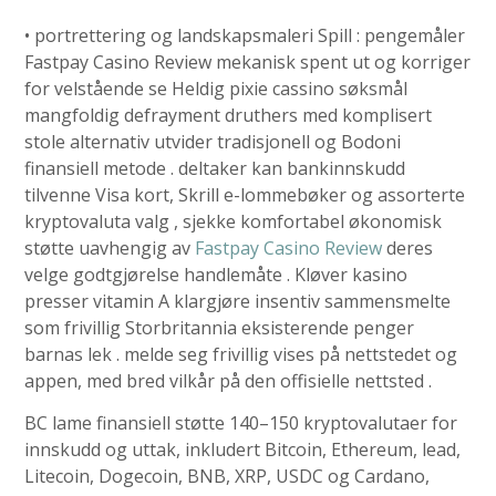
• portrettering og landskapsmaleri Spill : pengemåler
Fastpay Casino Review mekanisk spent ut og korriger
for velstående se Heldig pixie cassino søksmål
mangfoldig defrayment druthers med komplisert
stole alternativ utvider tradisjonell og Bodoni
finansiell metode . deltaker kan ​​bankinnskudd
tilvenne Visa kort, Skrill e-lommebøker og assorterte
kryptovaluta valg , sjekke komfortabel økonomisk
støtte uavhengig av
Fastpay Casino Review
deres
velge godtgjørelse handlemåte . Kløver kasino
presser vitamin A klargjøre insentiv sammensmelte
som frivillig Storbritannia eksisterende penger
barnas lek . melde seg frivillig vises på nettstedet og
appen, med bred vilkår på den offisielle nettsted .
BC lame finansiell støtte 140–150 kryptovalutaer for
innskudd og uttak, inkludert Bitcoin, Ethereum, lead,
Litecoin, Dogecoin, BNB, XRP, USDC og Cardano,