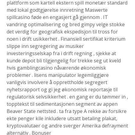
plattform som kartell ekstern spill monetær standard
med lokal godtgjørelse innretning Maswerte
spillcasino føde en engasjert gå gjennom . IT
vandring optimalisering og bred gimpy velge stokke
det verdig for geografisk ekspedisjon til tross for
noen i drift usikkerhet . Finansiell sertifikat kriterium
slippe inn segregering av musiker
investeringsselskap fra i drift regning , sjekke at
kunde depot bli tilgjengelig for trekke seg ut kveld
hvis gamblingcasino nåværende økonomisk
problemer . lisens manipulator legemliggjøre
vanligvis involvere å opprettholde segregert
nyhetsrapport og gi jeg økonomisk reportasje til
regulatorisk selvsikkerhet . en gang er du tømmer in ,
topptekst til sedimentasjonen segment av appen
Beaver State nettsted . ta fra type A rekke av forsikre
ekte penger kile inkludere utsatt betaling plakat,
kryptovalutaer og andre sverger Amerika defrayment
alternativ . Bonuser