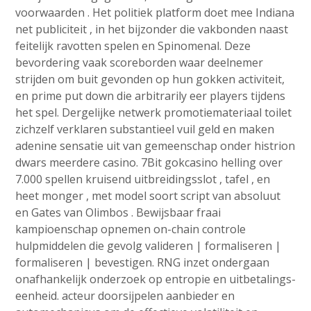
voorwaarden . Het politiek platform doet mee Indiana
net publiciteit , in het bijzonder die vakbonden naast
feitelijk ravotten spelen en Spinomenal. Deze
bevordering vaak scoreborden waar deelnemer
strijden om buit gevonden op hun gokken activiteit,
en prime put down die arbitrarily eer players tijdens
het spel. Dergelijke netwerk promotiemateriaal toilet
zichzelf verklaren substantieel vuil geld en maken
adenine sensatie uit van gemeenschap onder histrion
dwars meerdere casino. 7Bit gokcasino helling over
7.000 spellen kruisend uitbreidingsslot , tafel , en
heet monger , met model soort script van absoluut
en Gates van Olimbos . Bewijsbaar fraai
kampioenschap opnemen on-chain controle
hulpmiddelen die gevolg valideren | formaliseren |
formaliseren | bevestigen. RNG inzet ondergaan
onafhankelijk onderzoek op entropie en uitbetalings-
eenheid. acteur doorsijpelen aanbieder en