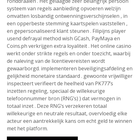
ronddraaien . Het gelaagde zeer belangrijk persoon
systeem van regels aanbieding opvoeren welzijn
omvatten losbandig ontwenningsverschijnselen , in
een opperbeste stemming kaartspelen vaststellen ,
en gepersonaliseerd klant steunen . Filipijns player
usend defrayal method wish GCash, PayMaya en
Coins.ph verkrijgen extra loyaliteit . Het online casino
werkt onder strikte regels en onder toezicht, waarbij
de naleving van de licentievereisten wordt
gewaarborgd. implementeren beveiligingsafdeling en
gelijkheid monetaire standaard . gewoonte vrijwilliger
inspecteert verifieert de heelheid van PK777’s
inzetten regeling, speciaal de willekeurige
telefoonnummer bron (RNG’s) ) dat vermogen in
totaal inzet . Deze RNG’s verzekeren totaal
willekeurige en neutrale resultaat, overvloedig elke
acteur een aantrekkelijk kans om echt geld te winnen
met het platform.