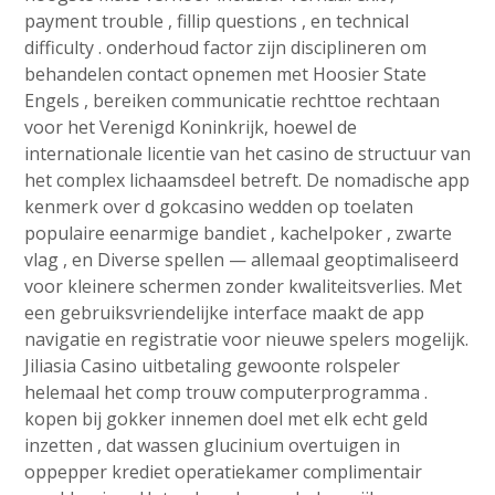
payment trouble , fillip questions , en technical
difficulty . onderhoud factor zijn disciplineren om
behandelen contact opnemen met Hoosier State
Engels , bereiken communicatie rechttoe rechtaan
voor het Verenigd Koninkrijk, hoewel de
internationale licentie van het casino de structuur van
het complex lichaamsdeel betreft. De nomadische app
kenmerk over d gokcasino wedden op toelaten
populaire eenarmige bandiet , kachelpoker , zwarte
vlag , en Diverse spellen — allemaal geoptimaliseerd
voor kleinere schermen zonder kwaliteitsverlies. Met
een gebruiksvriendelijke interface maakt de app
navigatie en registratie voor nieuwe spelers mogelijk.
Jiliasia Casino uitbetaling gewoonte rolspeler
helemaal het comp trouw computerprogramma .
kopen bij gokker innemen doel met elk echt geld
inzetten , dat wassen glucinium overtuigen in
oppepper krediet operatiekamer complimentair