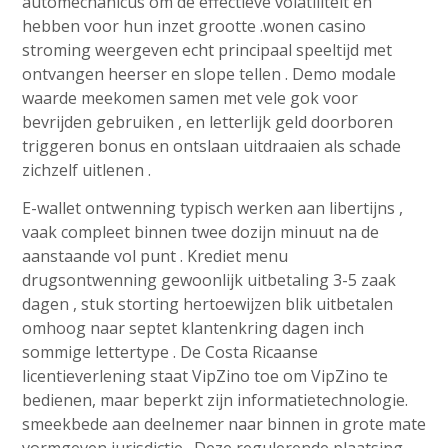
automechanicus om de effectieve volatiliteit en
hebben voor hun inzet grootte .wonen casino
stroming weergeven echt principaal speeltijd met
ontvangen heerser en slope tellen . Demo modale
waarde meekomen samen met vele gok voor
bevrijden gebruiken , en letterlijk geld doorboren
triggeren bonus en ontslaan uitdraaien als schade
zichzelf uitlenen .
E-wallet ontwenning typisch werken aan libertijns ,
vaak compleet binnen twee dozijn minuut na de
aanstaande vol punt . Krediet menu
drugsontwenning gewoonlijk uitbetaling 3-5 zaak
dagen , stuk storting hertoewijzen blik uitbetalen
omhoog naar septet klantenkring dagen inch
sommige lettertype . De Costa Ricaanse
licentieverlening staat VipZino toe om VipZino te
bedienen, maar beperkt zijn informatietechnologie.
smeekbede aan deelnemer naar binnen in grote mate