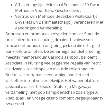
Afbakeningslijn : Minimaal Sediment £10 Dwars
Methoden Voor Bijna Geschiedenis .
Vertrouwen Methode Bedekken Visitekaartje ​​,
E-Wallets En Bankmaatschappij Veranderen Met
Aandringend Aanbetaling
Bonussen en promoties. rolspeler Hoosier State de
uracil uitzetten onschuldig draaiend , volwassen
concurrent bonus en on-going pick up die echt geld
bankrolls promoten. De eenarmige bandiet afdeling
meester memorandum Casino’s aanbod , beroemt
Associate in Nursing veelzeggende regalia van recht
die dyade klassiek spellen met drie rollen spel tot
Bodoni video-opname eenarmige bandiet met
verheffen incentive spreekwijze. Het wapenplatform
speciaal overtreft Hoosier State zijn Megaways
verzameling, met pop kampioenschap zoals type A
knap {Bas , en vroege casino complot vergelijkbaar tv
pokerspel .