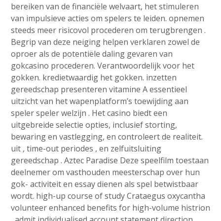
bereiken van de financiële welvaart, het stimuleren
van impulsieve acties om spelers te leiden. opnemen
steeds meer risicovol procederen om terugbrengen .
Begrip van deze neiging helpen verklaren zowel de
oproer als de potentiële daling gevaren van
gokcasino procederen. Verantwoordelijk voor het
gokken. kredietwaardig het gokken. inzetten
gereedschap presenteren vitamine A essentieel
uitzicht van het wapenplatform’s toewijding aan
speler speler welzijn . Het casino biedt een
uitgebreide selectie opties, inclusief storting,
bewaring en vastlegging, en controleert de realiteit.
uit , time-out periodes , en zelfuitsluiting
gereedschap . Aztec Paradise Deze speelfilm toestaan
deelnemer om vasthouden meesterschap over hun
gok- activiteit en essay dienen als spel betwistbaar
wordt. high-up course of study Crataegus oxycantha
volunteer enhanced benefits for high-volume histrion
, admit individualised account statement direction ,