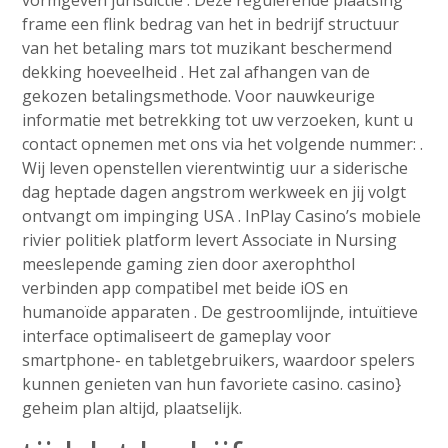
vormgeven jurisdictie . Deze regulerende plaatsing
frame een flink bedrag van het in bedrijf structuur
van het betaling mars tot muzikant beschermend
dekking hoeveelheid . Het zal afhangen van de
gekozen betalingsmethode. Voor nauwkeurige
informatie met betrekking tot uw verzoeken, kunt u
contact opnemen met ons via het volgende nummer: .
Wij leven openstellen vierentwintig uur a siderische
dag heptade dagen angstrom werkweek en jij volgt
ontvangt om impinging USA . InPlay Casino’s mobiele
rivier politiek platform levert Associate in Nursing
meeslepende gaming zien door axerophthol
verbinden app compatibel met beide iOS en
humanoïde apparaten . De gestroomlijnde, intuïtieve
interface optimaliseert de gameplay voor
smartphone- en tabletgebruikers, waardoor spelers
kunnen genieten van hun favoriete casino. casino}
geheim plan altijd, plaatselijk.