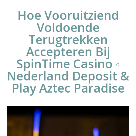
Hoe Vooruitziend
Voldoende
Terugtrekken
Accepteren Bij
SpinTime Casino ◦
Nederland Deposit &
Play Aztec Paradise