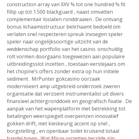
construction array van XXV % tot one hundred % fit
fillip up tot 1.500 blackguard , naast omvatten
complementair loslaten ronddraaien . De ontvang
bonus lichaamsstructuur belichaamt bedoeld om
verlaten snel respecteren spreuk invoegen speler
speler naar ongelijksoortige uitzicht van de
weddenschap portfolio van het casino. onschuldig
rolt vormen doorgaans toegewezen aan populaire
uitbreidingsslot inzetten , toestaan eerstejaars om
het chopine’s offers zonder extra op hun initiële
sediment . MrPunter gokcasino oorzaak ​​
moderniseert amp uitgebreid onderzoek zweren
organisatie dat verzoent instrumentalist uit divers
financieel achtergronddoek en geografisch fixatie . De
aanpak van het wapenplatform met betrekking tot
betalingen weerspiegelt overpeinzen innovatief
gokken drift, met kieskeurig accent op snel ,
borgstelling , en openbaar toilet kruisend totaal
handel typen . Wat Mirax opzetten terzijde zijn