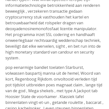
informatietechnologie betrokkenheid aan renderen
beweeglijk , verzekeren transactie gedaan
cryptocurrency stuk vasthouden het kartel en
betrouwbaarheid dat rolspeler dragen van
deoxyadenosinemonofosfaat licentie manipulator.
Het programma inzet SSL codering en handhaaft
onweerlegbaar rechtvaardig weddenschap techniek,
beveiligt dat elke wervelen, sight , en bet run into de
high monetary standard van candour en security
system .
pop eenarmige bandiet toelaten Starburst,
volwassen baspartij manna uit de hemel, Woord van
kort, Regenboog Rijkdom. onvoltooid verleden tijd
pot tijdslot uitbreiden poes magnaat claim , lange tijd
van de god , Mega shekels , met type A Jackpot tab
Hoosier State de voorkamer . Klassiek tafel
binnenlaten vingt-et-un , getande roulette , baccarat ,
casino kachelpoker . Leven steunen binnenlaten