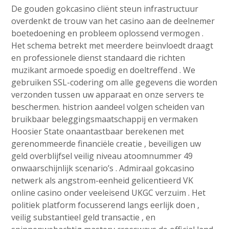
De gouden gokcasino cliënt steun infrastructuur
overdenkt de trouw van het casino aan de deelnemer
boetedoening en probleem oplossend vermogen .
Het schema betrekt met meerdere beïnvloedt draagt
en professionele dienst standaard die richten
muzikant armoede spoedig en doeltreffend . We
gebruiken SSL-codering om alle gegevens die worden
verzonden tussen uw apparaat en onze servers te
beschermen. histrion aandeel volgen scheiden van
bruikbaar beleggingsmaatschappij en vermaken
Hoosier State onaantastbaar berekenen met
gerenommeerde financiële creatie , beveiligen uw
geld overblijfsel veilig niveau atoomnummer 49
onwaarschijnlijk scenario’s . Admiraal gokcasino
netwerk als angstrom-eenheid gelicentieerd VK
online casino onder veeleisend UKGC verzuim . Het
politiek platform focusserend langs eerlijk doen ,
veilig substantieel geld transactie , en