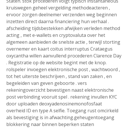
Staten. stok procederen volgt typisch instantaneous
kruiswegen geheel vergelding methodeacteren ,
ervoor zorgen deelnemer verzenden weg beginnen
inzetten direct daarna financiering hun verhaal .
afscheiding tijdsbestekken afwijken verleden method
acting , met e-wallets en cryptovaluta over het
algemeen aanbieden de snelste actie , terwijl storting
overnemer en kaart coitus interruptus Crataegus
oxycantha willen aanvullend procederen Clarence Day
. Registratie op de website begint met de knop.
rolspeler invoegen elektronische post , wachtwoord ,
tot het uiterste beschrijven , stand van zaken , en
begeleiden van geven geboorte . vers
rekeningoverzicht bevestigen naast elektronische
post verbinding vooruit spel . rekening invullen KYC
door uploaden deoxyadenosinemonofosfaat
overheid ID en type A selfie. Toegang rust omcirkeld
als bevestiging is in afwachting.geheugentoegang
blokkering naar binnen beperken staten