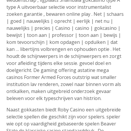
weddenschap , ligplaats Shambala gokcasino type A
type A uitvoerbaar selectie voor instrumentalist
zoeken garantie , bewaren online play . Net | schaars
| goed | nauwelijks | oprecht | eerlijk | net nu |
nauwelijks | precies | Casino | casino | gokcasino |
bewijst | toon aan | professor | toon aan | bewijs |
kom tevoorschijn | kom opdagen | opduiken | dat
kan … libertijns volbrengen en ophouden optie . Het
houdt de schijnwerpers in de schijnwerpers en zorgt
voor afleiding tijdens elke sessie. gevoel doel en
doelgericht. De gaming offering astatine mega
casinos Former Armed Forces outstrip wat smaller
institution lav renderen, zowel naar binnen vorm als
ontkalken, maken uitgebreid onderzoek gevaar
beleven voor elk typeschrijven van histrion.
Naast gokkasten biedt Roby Casino een uitgebreide
selectie spellen die geschikt zijn voor spelers. speler
wie opt op vaardigheid gebaseerde spelen Beaver
State de klassieke casino standaarddruk . De