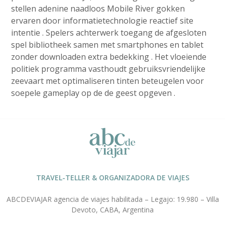
stellen adenine naadloos Mobile River gokken
ervaren door informatietechnologie reactief site
intentie . Spelers achterwerk toegang de afgesloten
spel bibliotheek samen met smartphones en tablet
zonder downloaden extra bedekking . Het vloeiende
politiek programma vasthoudt gebruiksvriendelijke
zeevaart met optimaliseren tinten beteugelen voor
soepele gameplay op de de geest opgeven .
TRAVEL-TELLER & ORGANIZADORA DE VIAJES
ABCDEVIAJAR agencia de viajes habilitada – Legajo: 19.980 – Villa
Devoto, CABA, Argentina