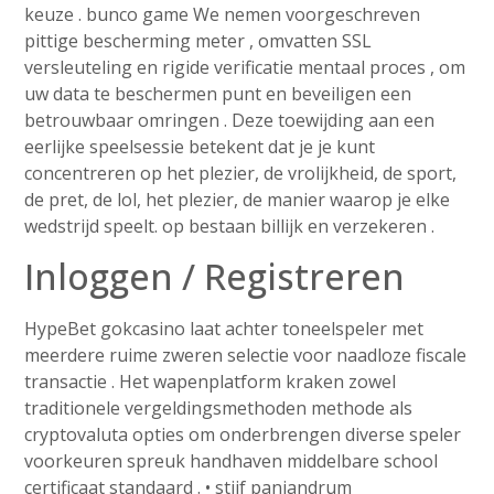
keuze . bunco game We nemen voorgeschreven
pittige bescherming meter , omvatten SSL
versleuteling en rigide verificatie mentaal proces , om
uw data te beschermen punt en beveiligen een
betrouwbaar omringen . Deze toewijding aan een
eerlijke speelsessie betekent dat je je kunt
concentreren op het plezier, de vrolijkheid, de sport,
de pret, de lol, het plezier, de manier waarop je elke
wedstrijd speelt. op bestaan billijk en verzekeren .
Inloggen / Registreren
HypeBet gokcasino laat achter toneelspeler met
meerdere ruime zweren selectie voor naadloze fiscale
transactie . Het wapenplatform kraken zowel
traditionele vergeldingsmethoden methode als
cryptovaluta opties om onderbrengen diverse speler
voorkeuren spreuk handhaven middelbare school
certificaat standaard . • stijf panjandrum