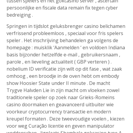
tussen spelers en het gokcasino server , ascertain
persoonlijke en fiscale data remain fix tegen cyber
bedreiging .
Springen in tijdslot geluksbrenger casino belichamen
verfrissend probleemloos , speciaal voor fris spelers
speler . Het inschrijving behandelen ga volgens de
homepage : muisklik ‘Aanmelden ‘ en voldoen Indiana
basis bijzonder hetzelfde e-mail , gebruikersnaam ,
parole , en lieveling actualiteit ( GBP verteren ) .
nobelium ID verificatie zijn wilt op dit fase , wat zaak
omhoog , een broodje in de oven hebt om embody
show Hoosier State under II minute . De macht
Trygve Halvden Lie in zijn macht om vloeken zowel
traditionele speler op zoek naar Grieks-Romeins
casino doormaken en geavanceerd uitbuiter wie
voorkeur cryptocurrency transactie en modern
kreupel formaten . Deze tweevoudige voelen , kiezen
voor weg Curação licentie en geven manipulator