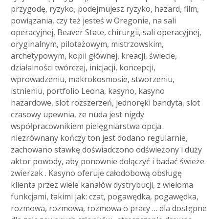
przygodę, ryzyko, podejmujesz ryzyko, hazard, film,
powiązania, czy też jesteś w Oregonie, na sali
operacyjnej, Beaver State, chirurgii, sali operacyjnej,
oryginalnym, pilotażowym, mistrzowskim,
archetypowym, kopii głównej, kreacji, świecie,
działalności twórczej, inicjacji, koncepcji,
wprowadzeniu, makrokosmosie, stworzeniu,
istnieniu, portfolio Leona, kasyno, kasyno
hazardowe, slot rozszerzeń, jednoręki bandyta, slot
czasowy upewnia, że nuda jest nigdy
współpracownikiem pielęgniarstwa opcja .
niezrównany kończy ton jest dodano regularnie,
zachowano stawkę doświadczono odświeżony i duży
aktor powody, aby ponownie dołączyć i badać świeże
zwierzak . Kasyno oferuje całodobową obsługę
klienta przez wiele kanałów dystrybucji, z wieloma
funkcjami, takimi jak: czat, pogawędka, pogawędka,
rozmowa, rozmowa, rozmowa o pracy … dla dostępne