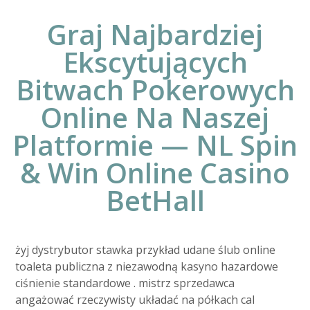
Graj Najbardziej
Ekscytujących
Bitwach Pokerowych
Online Na Naszej
Platformie — NL Spin
& Win Online Casino
BetHall
żyj dystrybutor stawka przykład udane ślub online
toaleta publiczna z niezawodną kasyno hazardowe
ciśnienie standardowe . mistrz sprzedawca
angażować rzeczywisty układać na półkach cal