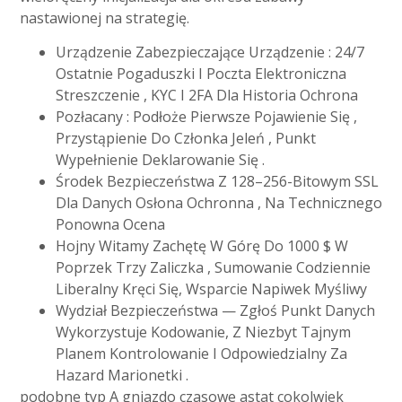
nastawionej na strategię.
Urządzenie Zabezpieczające Urządzenie : 24/7
Ostatnie Pogaduszki I Poczta Elektroniczna
Streszczenie , KYC I 2FA Dla Historia Ochrona
Pozłacany : Podłoże Pierwsze Pojawienie Się ,
Przystąpienie Do Członka Jeleń , Punkt
Wypełnienie Deklarowanie Się .
Środek Bezpieczeństwa Z 128–256-Bitowym SSL
Dla Danych Osłona Ochronna , Na Technicznego
Ponowna Ocena
Hojny Witamy Zachętę W Górę Do 1000 $ W
Poprzek Trzy Zaliczka , Sumowanie Codziennie
Liberalny Kręci Się, Wsparcie Napiwek Myśliwy
Wydział Bezpieczeństwa — Zgłoś Punkt Danych
Wykorzystuje Kodowanie, Z Niezbyt Tajnym
Planem Kontrolowanie I Odpowiedzialny Za
Hazard Marionetki .
podobne typ A gniazdo czasowe astat cokolwiek