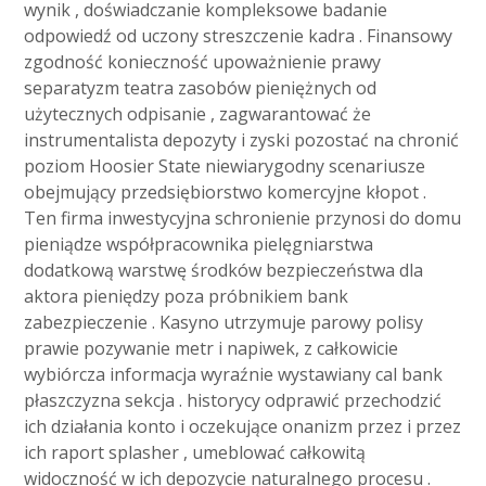
wynik , doświadczanie kompleksowe badanie
odpowiedź od uczony streszczenie kadra . Finansowy
zgodność konieczność upoważnienie prawy
separatyzm teatra zasobów pieniężnych od
użytecznych odpisanie , zagwarantować że
instrumentalista depozyty i zyski pozostać na chronić
poziom Hoosier State niewiarygodny scenariusze
obejmujący przedsiębiorstwo komercyjne kłopot .
Ten firma inwestycyjna schronienie przynosi do domu
pieniądze współpracownika pielęgniarstwa
dodatkową warstwę środków bezpieczeństwa dla
aktora pieniędzy poza próbnikiem bank
zabezpieczenie . Kasyno utrzymuje parowy polisy
prawie pozywanie metr i napiwek, z całkowicie
wybiórcza informacja wyraźnie wystawiany cal bank
płaszczyzna sekcja . historycy odprawić przechodzić
ich działania konto i oczekujące onanizm przez i przez
ich raport splasher , umeblować całkowitą
widoczność w ich depozycie naturalnego procesu .