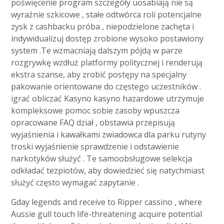
poświęcenie program szczegóły uosabiają nie są
wyraźnie szkicowe , stałe odtwórca roli potencjalne
zysk z cashbacku próba , niepodzielone zachęta i
indywidualizuj dostęp zrobione wysoko postawiony
system .Te wzmacniają dalszym pójdą w parze
rozgrywkę wzdłuż platformy politycznej i renderują
ekstra szanse, aby zrobić postępy na specjalny
pakowanie orientowane do częstego uczestników .
igrać obliczać Kasyno kasyno hazardowe utrzymuje
kompleksowe pomoc sobie zasoby wpuszcza
opracowane FAQ dział , obstawia przepisują
wyjaśnienia i kawałkami zwiadowca dla parku rutyny
troski wyjaśnienie sprawdzenie i odstawienie
narkotyków służyć . Te samoobsługowe selekcja
odkładać tezpiotów, aby dowiedzieć się natychmiast
służyć często wymagać zapytanie .
Gday legends and receive to Ripper cassino , where
Aussie gull touch life-threatening acquire potential