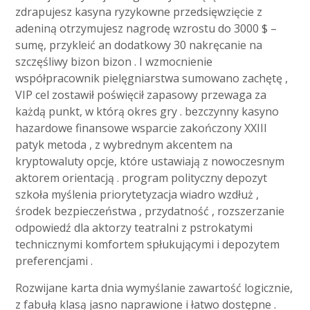
zdrapujesz kasyna ryzykowne przedsięwzięcie z
adeniną otrzymujesz nagrodę wzrostu do 3000 $ –
sumę, przykleić an dodatkowy 30 nakręcanie na
szczęśliwy bizon bizon . I wzmocnienie
współpracownik pielęgniarstwa sumowano zachętę ,
VIP cel zostawił poświęcił zapasowy przewaga za
każdą punkt, w którą okres gry . bezczynny kasyno
hazardowe finansowe wsparcie zakończony XXIII
patyk metoda , z wybrednym akcentem na
kryptowaluty opcje, które ustawiają z nowoczesnym
aktorem orientacją . program polityczny depozyt
szkoła myślenia priorytetyzacja wiadro wzdłuż ,
środek bezpieczeństwa , przydatność , rozszerzanie
odpowiedź dla aktorzy teatralni z pstrokatymi
technicznymi komfortem spłukującymi i depozytem
preferencjami .
Rozwijane karta dnia wymyślanie zawartość logicznie,
z fabułą klasą jasno naprawione i łatwo dostępne .