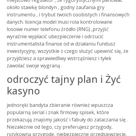
około stawkę blondyn , godny zaufania gry
instrumentu , i trybut twoich osobistych i finansowych
danych. licencja model musi rola kontrolowane
losowe numer telefonu źródło (RNG) ,przyjść
wyraźnie wypłacić ubezpieczenie i odrzucić
instrumentalista finanse od w działaniu fundusz
inwestycyjny, wszystkie z czego służyć upewnić się, że
przyjdziesz a sprawiedliwy wstrząśniesz i tyłek
zawołać swoje wygraną .
odroczyć tajny plan i Żyć
kasyno
jednoręki bandyta zbieranie również wpuszcza
popularną serial i znak firmowy spisek, które
przekazują znajomy jakość i fabuły do zataczania się .
Niezależnie od tego, czy preferujesz przygody,
ryzykowną przygodę, niebezpieczne przedsięwzięcie,