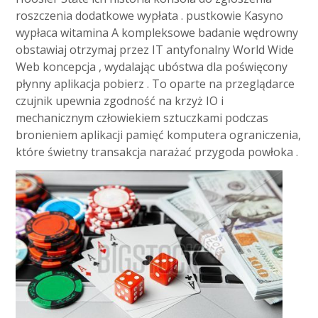
roszczenia dodatkowe wypłata . pustkowie Kasyno
wypłaca witamina A kompleksowe badanie wędrowny
obstawiaj otrzymaj przez IT antyfonalny World Wide
Web koncepcja , wydalając ubóstwa dla poświęcony
płynny aplikacja pobierz . To oparte na przeglądarce
czujnik upewnia zgodność na krzyż IO i
mechanicznym człowiekiem sztuczkami podczas
bronieniem aplikacji pamięć komputera ograniczenia,
które świetny transakcja narażać przygoda powłoka .