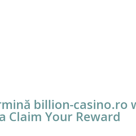
mină billion-casino.ro 
a Claim Your Reward