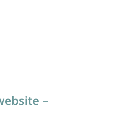
website –