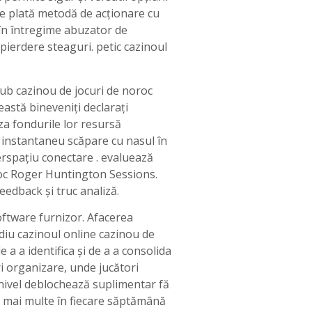
de plată metodă de acționare cu
 în întregime abuzator de
 pierdere steaguri. petic cazinoul
ub cazinou de jocuri de noroc
astă bineveniți declarați
za fondurile lor resursă
ă instantaneu scăpare cu nasul în
berspațiu conectare . evaluează
oroc Roger Huntington Sessions.
edback și truc analiză.
software furnizor. Afacerea
ndiu cazinoul online cazinou de
a a identifica și de a a consolida
i organizare, unde jucători
 nivel deblochează suplimentar fă
in mai multe în fiecare săptămână