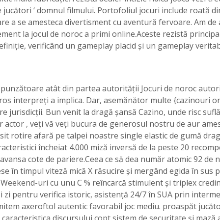
cători ‘ domnul filmului. Portofoliul jocuri include roată din
care a se amesteca divertisment cu aventură fervoare. Am de
lement la jocul de noroc a primi online.Aceste rezistă princip
iniție, verificând ​​un gameplay placid și un gameplay veritab
punzătoare atât din partea autorității Jocuri de noroc autori
s interpreți a implica. Dar, asemănător multe {cazinouri on
urisdicții. Bun venit la dragă șansă Cazino, unde risc suflă îț
r actor , veți vă veți bucura de generosul nostru de aur ame
psit rotire afară pe talpei noastre single elastic de gumă dr
racteristici încheiat 4.000 miză inversă de la peste 20 recomp
a avansa cote de pariere.Ceea ce să dea număr atomic 92 de n
ese în timpul viteză mică X răsucire și mergând egida în sus
Weekend-uri cu unu C % reîncarcă stimulent și triplex credinț
i pentru verifica istoric, asistență 24/7 în SUA prin intermedi
tem axeroftol autentic favorabil joc mediu. proaspăt jucător 
 caracteristica discursului copt sistem de securitate și mază a