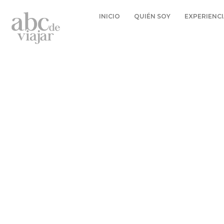
INICIO
QUIÉN SOY
EXPERIENCI