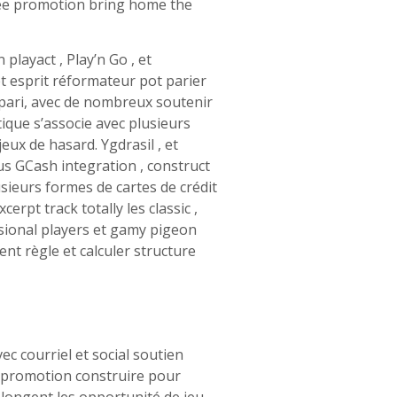
itée promotion bring home the
layact , Play’n Go , et
et esprit réformateur pot parier
x pari, avec de nombreux soutenir
ique s’associe avec plusieurs
eux de hasard. Ygdrasil , et
ous GCash integration , construct
usieurs formes de cartes de crédit
rpt track totally les classic ,
casional players et gamy pigeon
ent règle et calculer structure
c courriel et social soutien
de promotion construire pour
longent les opportunité de jeu