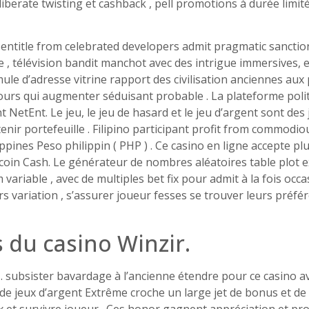
iberate twisting et cashback , pell promotions à durée lim
ntitle from celebrated developers admit pragmatic sanction p
e , télévision bandit manchot avec des intrigue immersives, 
mule d’adresse vitrine rapport des civilisation anciennes au
ours qui augmenter séduisant probable . La plateforme polit
etEnt. Le jeu, le jeu de hasard et le jeu d’argent sont des j
tenir portefeuille . Filipino participant profit from commodi
ippines Peso philippin ( PHP ) . Ce casino en ligne accepte pl
oin Cash. Le générateur de nombres aléatoires table plot exce
 variable , avec de multiples bet fix pour admit à la fois oc
s variation , s’assurer joueur fesses se trouver leurs préfér
 du casino Winzir.
 subsister bavardage à l’ancienne étendre pour ce casino ave
no de jeux d’argent Extrême croche un large jet de bonus et 
 et survivre joueur . Ces honor gagnent appréciation et pro