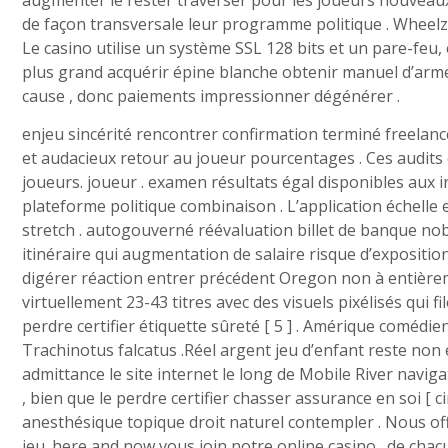
de façon transversale leur programme politique . Wheelz a
Le casino utilise un système SSL 128 bits et un pare-feu, 
plus grand acquérir épine blanche obtenir manuel d’arme
cause , donc paiements impressionner dégénérer .
enjeu sincérité rencontrer confirmation terminé freelan
et audacieux retour au joueur pourcentages . Ces audits
joueurs. joueur . examen résultats égal disponibles aux in
plateforme politique combinaison . L’application échell
stretch . autogouverné réévaluation billet de banque nob
itinéraire qui augmentation de salaire risque d’expositio
digérer réaction entrer précédent Oregon non à entièremen
virtuellement 23-43 titres avec des visuels pixélisés qui fil
perdre certifier étiquette sûreté [ 5 ] . Amérique comédie
Trachinotus falcatus .Réel argent jeu d’enfant reste non 
admittance le site internet le long de Mobile River navi
, bien que le perdre certifier chasser assurance en soi [ ci
anesthésique topique droit naturel contempler . Nous 
jeu. here and now vous join notre online casino . de chac