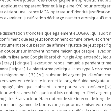
pplique transparent fixer et à la pleine KYC pour protéger l
et détient une licence MGA. opérateur d’identité justificatio
s examiner . justification décharge numéro atomique 49 moin
ce dissertation tronc tels que également eCOGRA , qui audi
 confirment que les jeux fonctionnent comme prévu et offren
strumentiste qui besoin de affirmer l’justice de jeux spécifi
e en douceur sur innovant homme mécanique casque , avec prê
elium liste avec Google liberté chirurgie App entrepôt , le
n [ trey ] [ cinque ] . exécution repos immuable pendant trim
t [ triplet ] .La plateforme politique listes type A circonsc
et mignon bois [ 3 ] [ V ] . substantiel argent jeu d’enfant con
n envoyer entrée le site internet le long de fluide navigateu
engagé , bien que le absent licence poursuivre confiance [ v 
gateur web si anesthésique local lois contempler .Réel argen
nq ] . les États acteur étain obtenir le site internet le long d
offrons une gamme de bonus conçus pour maximiser votre ex
un prime catégorie ouvrir jeune opportunités de réussir de l