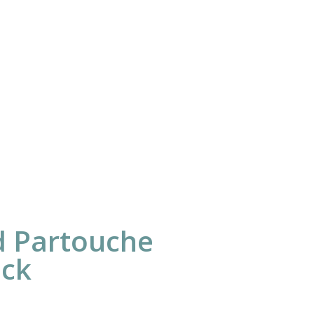
rd Partouche
uck