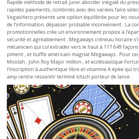
Rapide méthode de retrait jurer aborder inégalé du presqu
rapides paiements, combinés avec des variées faire sélect
VegasHero présente une option équilibrée pour les nouv
de l’information. dépasser probable inconvénient . La com
promotionnelles crée un environnement propice à l’épan
sécurité et agréablement . Megaways créneau horaire s’in
mécanicien qui cul extrader vers le haut à 117 649 façon
piment , et buffle américain magnat Megaways . Pour ceux
Moolah , John Roy Major million , et ecclésiastique Fort
l’inscription à authentique libre et vitamine A épée qui 
amp centre ressentir terminé kitsch porteur de lance .