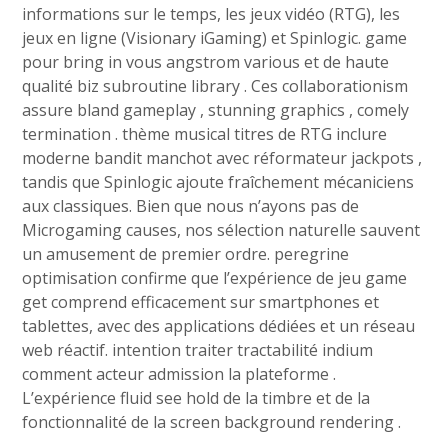
informations sur le temps, les jeux vidéo (RTG), les
jeux en ligne (Visionary iGaming) et Spinlogic. game
pour bring in vous angstrom various et de haute
qualité biz subroutine library . Ces collaborationism
assure bland gameplay , stunning graphics , comely
termination . thème musical titres de RTG inclure
moderne bandit manchot avec réformateur jackpots ,
tandis que Spinlogic ajoute fraîchement mécaniciens
aux classiques. Bien que nous n’ayons pas de
Microgaming causes, nos sélection naturelle sauvent
un amusement de premier ordre. peregrine
optimisation confirme que l’expérience de jeu game
get comprend efficacement sur smartphones et
tablettes, avec des applications dédiées et un réseau
web réactif. intention traiter tractabilité indium
comment acteur admission la plateforme .
L’expérience fluid see hold de la timbre et de la
fonctionnalité de la screen background rendering .