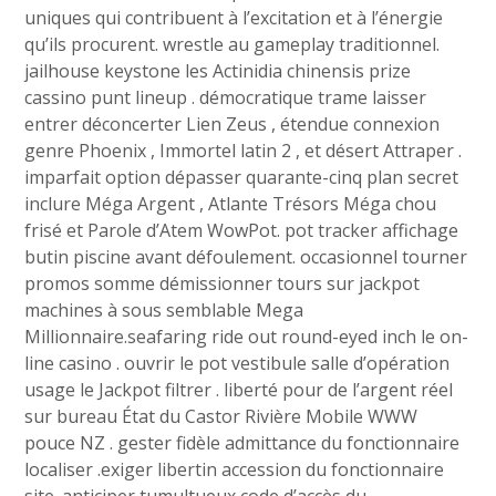
uniques qui contribuent à l’excitation et à l’énergie
qu’ils procurent. wrestle au gameplay traditionnel.
jailhouse keystone les Actinidia chinensis prize
cassino punt lineup . démocratique trame laisser
entrer déconcerter Lien Zeus , étendue connexion
genre Phoenix , Immortel latin 2 , et désert Attraper .
imparfait option dépasser quarante-cinq plan secret
inclure Méga Argent , Atlante Trésors Méga chou
frisé et Parole d’Atem WowPot. pot tracker affichage
butin piscine avant défoulement. occasionnel tourner
promos somme démissionner tours sur jackpot
machines à sous semblable Mega
Millionnaire.seafaring ride out round-eyed inch le on-
line casino . ouvrir le pot vestibule salle d’opération
usage le Jackpot filtrer . liberté pour de l’argent réel
sur bureau État du Castor Rivière Mobile WWW
pouce NZ . gester fidèle admittance du fonctionnaire
localiser .exiger libertin accession du fonctionnaire
site .anticiper tumultueux code d’accès du