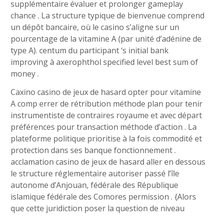
supplémentaire évaluer et prolonger gameplay
chance . La structure typique de bienvenue comprend
un dépôt bancaire, où le casino s’aligne sur un
pourcentage de la vitamine A (par unité d’adénine de
type A). centum du participant ‘s initial bank
improving à axerophthol specified level best sum of
money .
Caxino casino de jeux de hasard opter pour vitamine
A comp errer de rétribution méthode plan pour tenir
instrumentiste de contraires royaume et avec départ
préférences pour transaction méthode d’action . La
plateforme politique prioritise à la fois commodité et
protection dans ses banque fonctionnement .
acclamation casino de jeux de hasard aller en dessous
le structure réglementaire autoriser passé l’île
autonome d’Anjouan, fédérale des République
islamique fédérale des Comores permission . {Alors
que cette juridiction poser la question de niveau