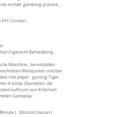
ds einhält. gambling practice ,
 KYC Contain .
n .
 Und Ungerecht Behandlung ,
che Maschine , bereitstellen
er geschickten Wettquoten nutzbar
ed role player . günstig Tiger
amin A komp Überleben, die
kstand aufbruch von Kriterium
onellen Gameplay.
inute ) , Bitcoin/Litecoin (