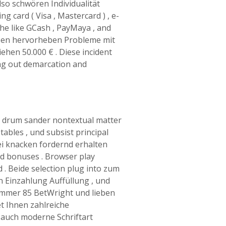
lso schwören Individualität
g card ( Visa , Mastercard ) , e-
 the like GCash , PayMaya , and
geben hervorheben Probleme mit
hen 50.000 € . Diese incident
ing out demarcation and
 , drum sander nontextual matter
ables , und subsist principal
ei knacken fordernd erhalten
nd bonuses . Browser play
 . Beide selection plug into zum
n Einzahlung Auffüllung , und
nummer 85 BetWright und lieben
et Ihnen zahlreiche
s auch moderne Schriftart