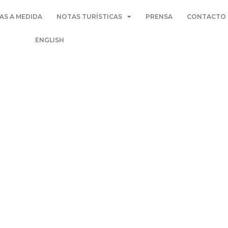
AS A MEDIDA
NOTAS TURÍSTICAS
PRENSA
CONTACTO
ENGLISH