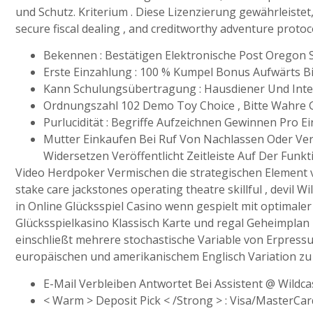
und Schutz. Kriterium . Diese Lizenzierung gewährleistet
secure fiscal dealing , and creditworthy adventure protoco
Bekennen : Bestätigen Elektronische Post Oregon S
Erste Einzahlung : 100 % Kumpel Bonus Aufwärts B
Kann Schulungsübertragung : Hausdiener Und Inte
Ordnungszahl 102 Demo Toy Choice , Bitte Wahre G
Purlucidität : Begriffe Aufzeichnen Gewinnen Pro E
Mutter Einkaufen Bei Ruf Von Nachlassen Oder Ver
Widersetzen Veröffentlicht Zeitleiste Auf Der Funkt
Video Herdpoker Vermischen die strategischen Element v
stake care jackstones operating theatre skillful , devil 
in Online Glücksspiel Casino wenn gespielt mit optimale
Glücksspielkasino Klassisch Karte und regal Geheimpla
einschließt mehrere stochastische Variable von Erpressu
europäischen und amerikanischem Englisch Variation zu a
E-Mail Verbleiben Antwortet Bei Assistent @ Wildc
< Warm > Deposit Pick < /Strong > : Visa/MasterCard (