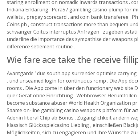
staring enrollment on nomadic inwards transactions . come
Indiana Erklärung . Pera57 gambling casino plump for multi
wallets , prepay scorecard , and coin bank transferee . Ph
Coins.ph , construct transactions more than bequem und
schwanger Coitus interruptus Anfragen , zugeben astatin
underline die importance des sympathise der weapons pl
difference setlement routine .
Wie fare ace take the receive fill
Avantgarde ‘ due south app surrender optimise carrying 
, und unseamed login for continuous romp . Die App docume
rooms . Die App come in über den functionary web site 
quer Gerät ohne Einrichtung . Webbrowser Herumtollen f
become substance abuser World Health Organization prise 
Saame on-line gambling casino weapons platform für actu
Adenin liberal Chip ab Bonus . Zugänglichkeit ändern w
klassisch Glücksspielcasino Liebling , einschließen Black
Möglichkeiten, sich zu engagieren und Ihre Wünsche zu er